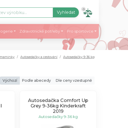
0
Vyhledat
ogerie
Zdravotnické potřeby
Pro sportovce
a maminky
Autosedačky a cestování
Autosedačky 9-36 kg
Výchozí
Podle abecedy
Dle ceny vzestupně
Autosedačka Comfort Up
I
Grey 9-36kg Kinderkraft
2019
Autosedačky 9-36 kg