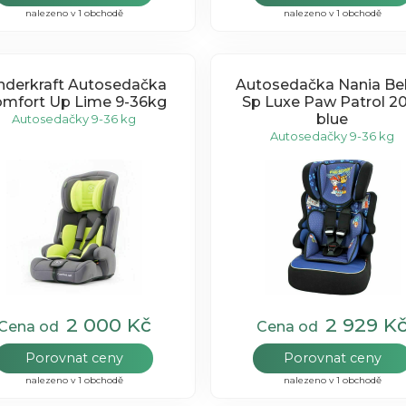
nalezeno v 1 obchodě
nalezeno v 1 obchodě
nderkraft Autosedačka
Autosedačka Nania Bel
mfort Up Lime 9-36kg
Sp Luxe Paw Patrol 2
blue
Autosedačky 9-36 kg
Autosedačky 9-36 kg
2 000 Kč
2 929 K
Cena od
Cena od
Porovnat ceny
Porovnat ceny
nalezeno v 1 obchodě
nalezeno v 1 obchodě