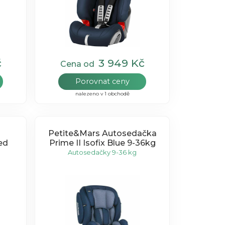
č
3 949 Kč
Cena od
Porovnat ceny
nalezeno v 1 obchodě
Petite&Mars Autosedačka
ed
Prime II Isofix Blue 9-36kg
Autosedačky 9-36 kg