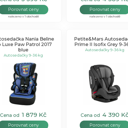
Porovnat ceny
Porovnat ceny
nalezeno v 1 obchodě
nalezeno v 1 obchodě
tosedačka Nania Beline
Petite&Mars Autoseda
 Luxe Paw Patrol 2017
Prime II Isofix Grey 9-
blue
Autosedačky 9-36 kg
Autosedačky 9-36 kg
1 879 Kč
4 390 K
Cena od
Cena od
Porovnat ceny
Porovnat ceny