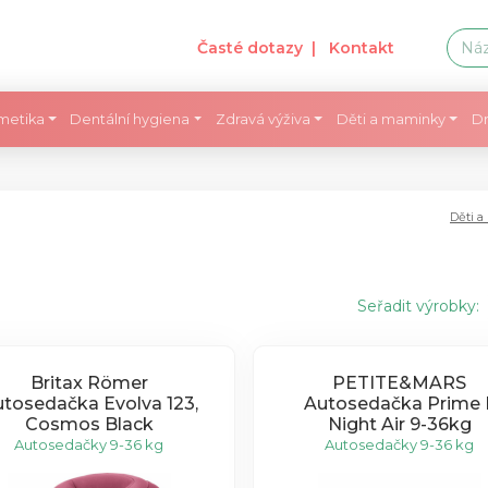
Časté dotazy
| Kontakt
metika
Dentální hygiena
Zdravá výživa
Děti a maminky
Dr
Děti 
Seřadit výrobky:
Britax Römer
PETITE&MARS
tosedačka Evolva 123,
Autosedačka Prime I
Cosmos Black
Night Air 9-36kg
Autosedačky 9-36 kg
Autosedačky 9-36 kg