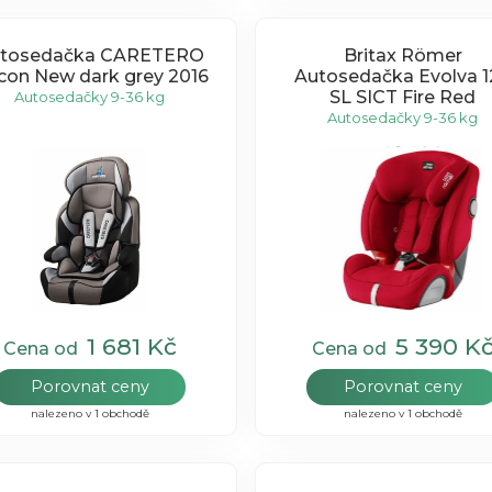
tosedačka CARETERO
Britax Römer
con New dark grey 2016
Autosedačka Evolva 1
SL SICT Fire Red
Autosedačky 9-36 kg
Autosedačky 9-36 kg
1 681 Kč
5 390 K
Cena od
Cena od
Porovnat ceny
Porovnat ceny
nalezeno v 1 obchodě
nalezeno v 1 obchodě