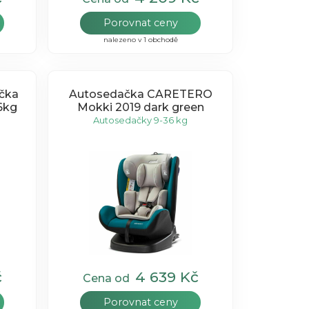
Porovnat ceny
nalezeno v 1 obchodě
čka
Autosedačka CARETERO
36kg
Mokki 2019 dark green
Autosedačky 9-36 kg
č
4 639 Kč
Cena od
Porovnat ceny