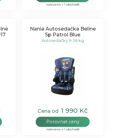
nalezeno v 1 obchodě
ine
Nania Autosedačka Beline
017
Sp Patrol Blue
Autosedačky 9-36 kg
č
1 990 Kč
Cena od
Porovnat ceny
nalezeno v 1 obchodě