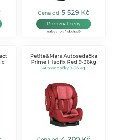
č
5 529 Kč
Cena od
Porovnat ceny
nalezeno v 1 obchodě
ect
Petite&Mars Autosedačka
ic
Prime II Isofix Red 9-36kg
Autosedačky 9-36 kg
č
4 209 Kč
Cena od