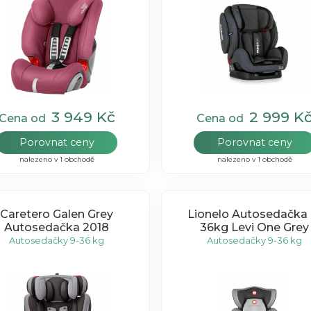
3 949 Kč
2 999 K
Cena od
Cena od
Porovnat ceny
Porovnat ceny
nalezeno v 1 obchodě
nalezeno v 1 obchodě
Caretero Galen Grey
Lionelo Autosedačka 
Autosedačka 2018
36kg Levi One Grey
Autosedačky 9-36 kg
Autosedačky 9-36 kg