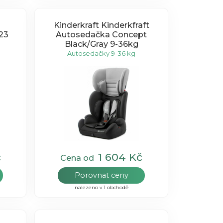
Kinderkraft Kinderkfraft
23
Autosedačka Concept
Black/Gray 9-36kg
Autosedačky 9-36 kg
č
1 604 Kč
Cena od
Porovnat ceny
nalezeno v 1 obchodě