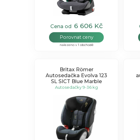
6 606 Kč
Cena od
Porovnat ceny
nalezeno v 1 obchodě
Britax Römer
Autosedačka Evolva 123
a
SL SICT Blue Marble
Autosedačky 9-36 kg