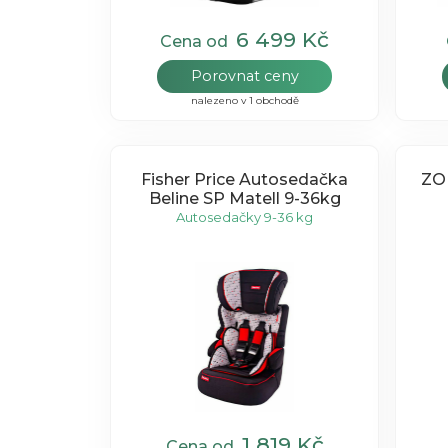
6 499 Kč
Cena od
Porovnat ceny
nalezeno v 1 obchodě
Fisher Price Autosedačka
ZO
Beline SP Matell 9-36kg
Autosedačky 9-36 kg
1 819 Kč
Cena od