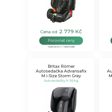
2 779 Kč
Cena od
Porovnat ceny
nalezeno v 1 obchodě
Britax Römer
Autosedačka Advansafix
Au
M i-Size Storm Grey
M
Autosedačky 9-36 kg