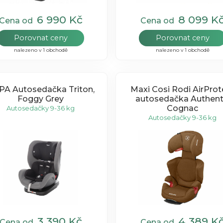
6 990 Kč
8 099 K
Cena od
Cena od
Porovnat ceny
Porovnat ceny
nalezeno v 1 obchodě
nalezeno v 1 obchodě
PA Autosedačka Triton,
Maxi Cosi Rodi AirProt
Foggy Grey
autosedačka Authent
Cognac
Autosedačky 9-36 kg
Autosedačky 9-36 kg
3 390 Kč
4 389 K
Cena od
Cena od