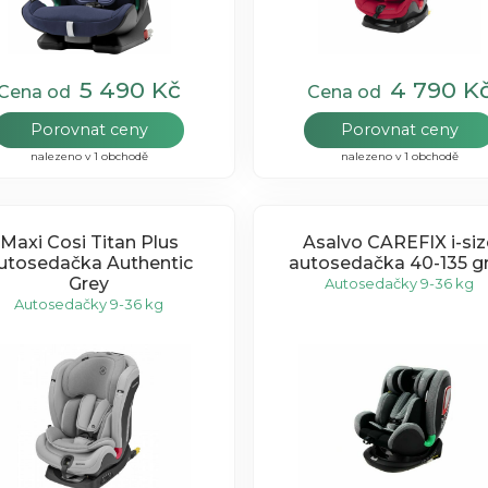
5 490 Kč
4 790 K
Cena od
Cena od
Porovnat ceny
Porovnat ceny
nalezeno v 1 obchodě
nalezeno v 1 obchodě
Maxi Cosi Titan Plus
Asalvo CAREFIX i-siz
utosedačka Authentic
autosedačka 40-135 g
Grey
Autosedačky 9-36 kg
Autosedačky 9-36 kg