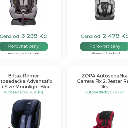
3 239 Kč
2 479 K
Cena od
Cena od
Porovnat ceny
Porovnat ceny
nalezeno v 1 obchodě
nalezeno v 1 obchodě
Britax Römer
ZOPA Autosedačka
tosedačka Advansafix
Carrera Fix 2, Jester R
 i-Size Moonlight Blue
1ks
Autosedačky 9-36 kg
Autosedačky 9-36 kg