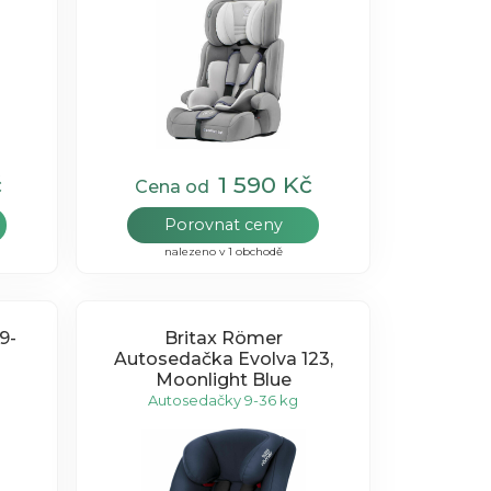
č
1 590 Kč
Cena od
Porovnat ceny
nalezeno v 1 obchodě
9-
Britax Römer
Autosedačka Evolva 123,
Moonlight Blue
Autosedačky 9-36 kg