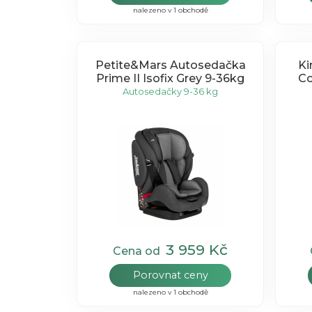
nalezeno v 1 obchodě
Petite&Mars Autosedačka
Ki
Prime II Isofix Grey 9-36kg
Co
Autosedačky 9-36 kg
3 959 Kč
Cena od
Porovnat ceny
nalezeno v 1 obchodě