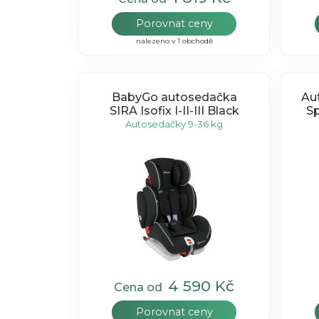
Porovnat ceny
nalezeno v 1 obchodě
BabyGo autosedačka
Au
SIRA Isofix I-II-III Black
Sp
Autosedačky 9-36 kg
4 590 Kč
Cena od
Porovnat ceny