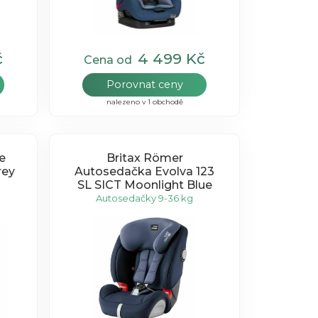
č
4 499 Kč
Cena od
Porovnat ceny
nalezeno v 1 obchodě
e
Britax Römer
rey
Autosedačka Evolva 123
SL SICT Moonlight Blue
Autosedačky 9-36 kg