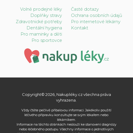
Volně prodejné léky
Časté dotazy
Doplňky stravy
Ochrana osobních údajů
Zdravotnické potřeby
Pro internetové lékárny
Dentální hygiena
Kontakt
Pro maminky a děti
Pro sportovce
Copyright© 2026, Nakupléky.cz všechna práva
vyhrazena.
Vždy čtěte pečlivě příbalovou informaci. Jakékoliv použití
léčivého přípravku konzultujte se svým lékařem nebo
lékárníkem.
Informace na těchto stránkách neslouží ke stanovení diagnózy
nebo léčebného postupu. Všechny informace o jednotlivých