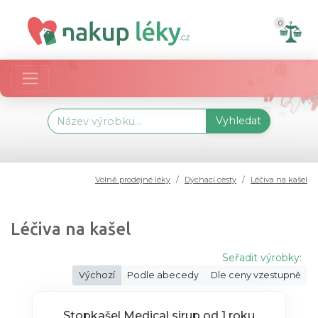
0
Vyhledat
Volně prodejné léky
Dýchací cesty
Léčiva na kašel
Léčiva na kašel
Seřadit výrobky:
Výchozí
Podle abecedy
Dle ceny vzestupně
Stopkašel Medical sirup od 1 roku