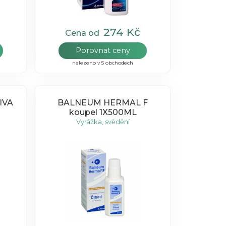
274 Kč
Cena od
Porovnat ceny
nalezeno v 5 obchodech
IVA
BALNEUM HERMAL F
koupel 1X500ML
Vyrážka, svědění