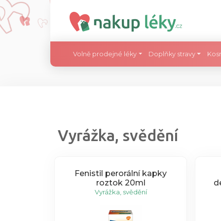
Volně prodejné léky
Doplňky stravy
Kos
Vyrážka, svědění
Fenistil perorální kapky
roztok 20ml
d
Vyrážka, svědění