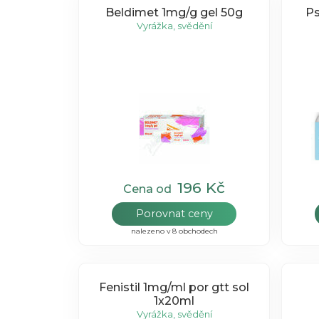
Beldimet 1mg/g gel 50g
Ps
Vyrážka, svědění
196 Kč
Cena od
Porovnat ceny
nalezeno v 8 obchodech
Fenistil 1mg/ml por gtt sol
1x20ml
Vyrážka, svědění