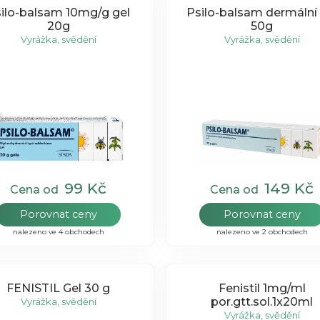
ilo-balsam 10mg/g gel
Psilo-balsam dermální 
20g
50g
Vyrážka, svědění
Vyrážka, svědění
99 Kč
149 Kč
Cena od
Cena od
Porovnat ceny
Porovnat ceny
nalezeno ve 4 obchodech
nalezeno ve 2 obchodech
FENISTIL Gel 30 g
Fenistil 1mg/ml
por.gtt.sol.1x20ml
Vyrážka, svědění
Vyrážka, svědění