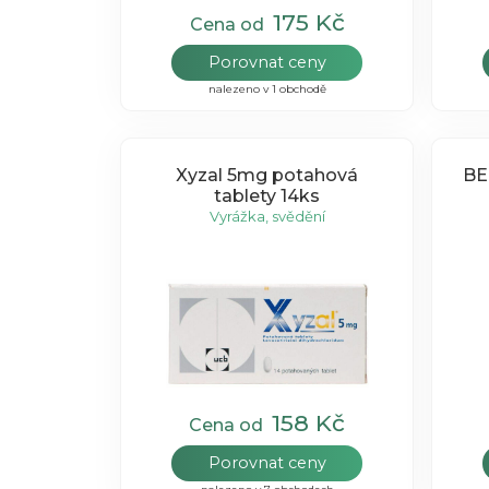
175 Kč
Cena od
Porovnat ceny
nalezeno v 1 obchodě
Xyzal 5mg potahová
BE
tablety 14ks
Vyrážka, svědění
158 Kč
Cena od
Porovnat ceny