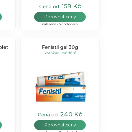
159 Kč
Cena od
Porovnat ceny
nalezeno v 5 obchodech
blet
Fenistil gel 30g
Vyrážka, svědění
240 Kč
Cena od
Porovnat ceny