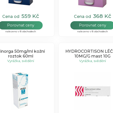
559 Kč
368 Kč
Cena od
Cena od
Porovnat ceny
Porovnat ceny
nalezeno v 8 obchodech
nalezeno v 8 obchodech
inorga 50mg/ml kožní
HYDROCORTISON LÉČ
roztok 60ml
10MG/G mast 10G
Vyrážka, svědění
Vyrážka, svědění