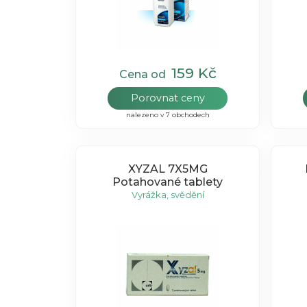
159 Kč
Cena od
Porovnat ceny
nalezeno v 7 obchodech
XYZAL 7X5MG
Potahované tablety
Vyrážka, svědění