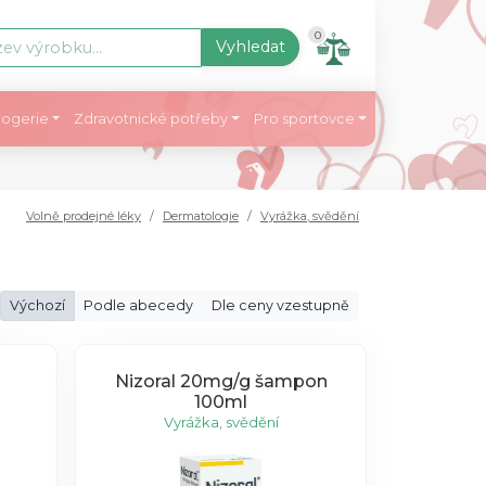
0
Vyhledat
ogerie
Zdravotnické potřeby
Pro sportovce
Volně prodejné léky
Dermatologie
Vyrážka, svědění
Výchozí
Podle abecedy
Dle ceny vzestupně
Nizoral 20mg/g šampon
100ml
Vyrážka, svědění