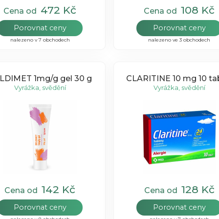
472 Kč
108 Kč
Cena od
Cena od
Porovnat ceny
Porovnat ceny
nalezeno v 7 obchodech
nalezeno ve 3 obchodech
LDIMET 1mg/g gel 30 g
CLARITINE 10 mg 10 ta
Vyrážka, svědění
Vyrážka, svědění
142 Kč
128 Kč
Cena od
Cena od
Porovnat ceny
Porovnat ceny