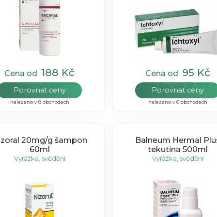
188 Kč
95 Kč
Cena od
Cena od
Porovnat ceny
Porovnat ceny
nalezeno v 8 obchodech
nalezeno v 6 obchodech
izoral 20mg/g šampon
Balneum Hermal Plu
60ml
tekutina 500ml
Vyrážka, svědění
Vyrážka, svědění