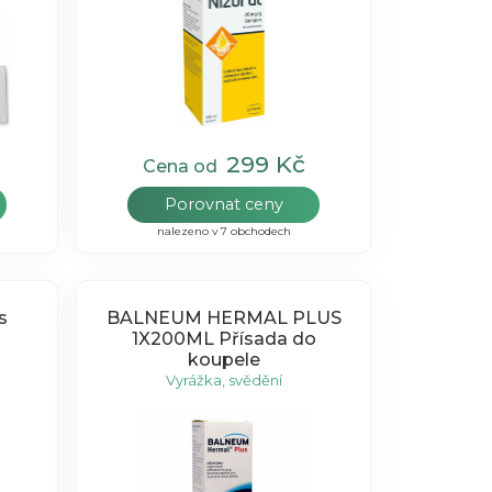
299 Kč
Cena od
Porovnat ceny
nalezeno v 7 obchodech
s
BALNEUM HERMAL PLUS
1X200ML Přísada do
koupele
Vyrážka, svědění