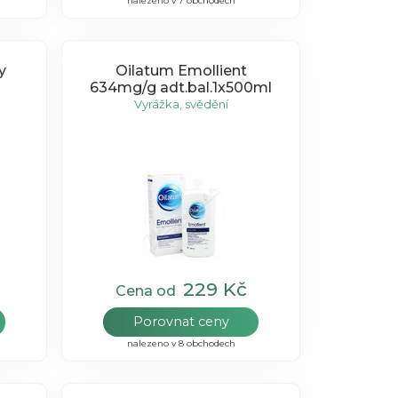
nalezeno v 7 obchodech
y
Oilatum Emollient
634mg/g adt.bal.1x500ml
Vyrážka, svědění
229 Kč
Cena od
Porovnat ceny
nalezeno v 8 obchodech