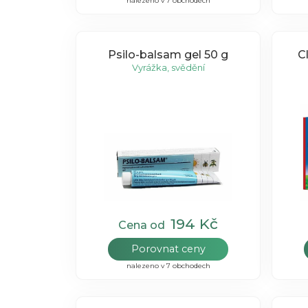
nalezeno v 7 obchodech
Psilo-balsam gel 50 g
C
Vyrážka, svědění
194 Kč
Cena od
Porovnat ceny
nalezeno v 7 obchodech