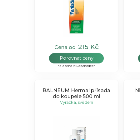
215 Kč
Cena od
Porovnat ceny
nalezeno v 8 obchodech
BALNEUM Hermal přísada
N
do koupele 500 ml
Vyrážka, svědění