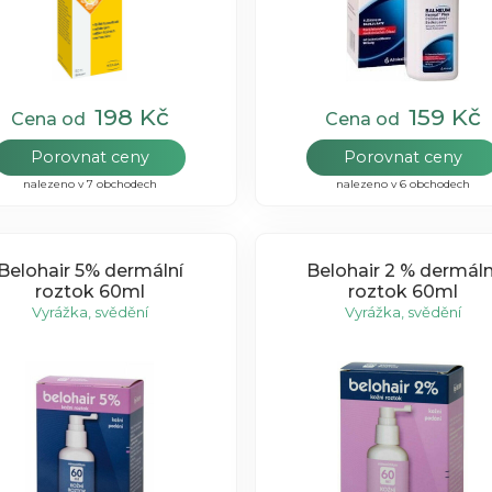
198 Kč
159 Kč
Cena od
Cena od
Porovnat ceny
Porovnat ceny
nalezeno v 7 obchodech
nalezeno v 6 obchodech
Belohair 5% dermální
Belohair 2 % dermáln
roztok 60ml
roztok 60ml
Vyrážka, svědění
Vyrážka, svědění