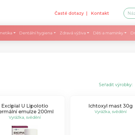
Časté dotazy
| Kontakt
metika
Dentální hygiena
Zdravá výživa
Děti a maminky
Dr
Seřadit výrobky:
Excipial U Lipolotio
Ichtoxyl mast 30g
ermální emulze 200ml
Vyrážka, svědění
Vyrážka, svědění