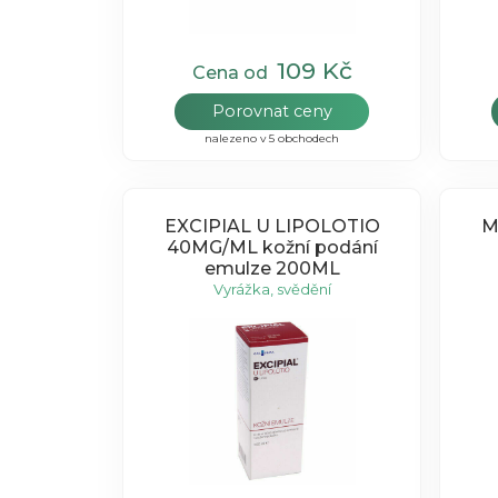
109 Kč
Cena od
Porovnat ceny
nalezeno v 5 obchodech
EXCIPIAL U LIPOLOTIO
M
40MG/ML kožní podání
emulze 200ML
Vyrážka, svědění