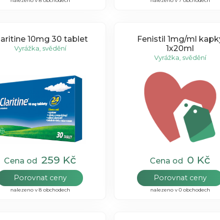
nalezeno v 8 obchodech
nalezeno v 7 obchodech
laritine 10mg 30 tablet
Fenistil 1mg/ml kapk
1x20ml
Vyrážka, svědění
Vyrážka, svědění
259 Kč
0 Kč
Cena od
Cena od
Porovnat ceny
Porovnat ceny
nalezeno v 8 obchodech
nalezeno v 0 obchodech