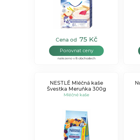
75 Kč
Cena od
Porovnat ceny
nalezeno v 8 obchodech
NESTLÉ Mléčná kaše
Nu
Švestka Meruňka 300g
Mléčné kaše