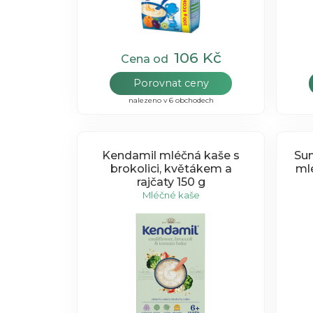
106 Kč
Cena od
Porovnat ceny
nalezeno v 6 obchodech
Kendamil mléčná kaše s
Sun
brokolici, květákem a
ml
rajčaty 150 g
Mléčné kaše