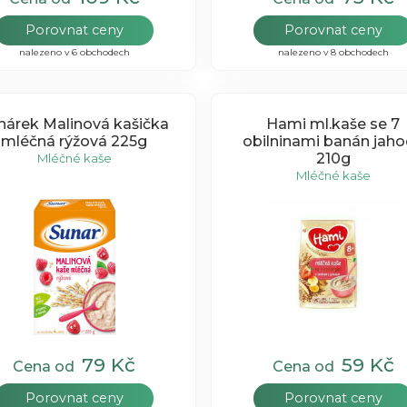
Porovnat ceny
Porovnat ceny
nalezeno v 6 obchodech
nalezeno v 8 obchodech
nárek Malinová kašička
Hami ml.kaše se 7
mléčná rýžová 225g
obilninami banán jah
210g
Mléčné kaše
Mléčné kaše
79 Kč
59 Kč
Cena od
Cena od
Porovnat ceny
Porovnat ceny