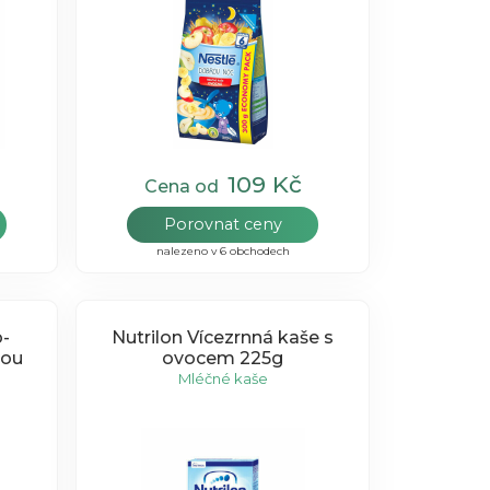
109 Kč
Cena od
Porovnat ceny
nalezeno v 6 obchodech
-
Nutrilon Vícezrnná kaše s
kou
ovocem 225g
Mléčné kaše