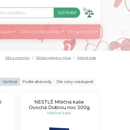
0
Vyhledat
ogerie
Zdravotnické potřeby
Pro sportovce
Děti a maminky
Dětské nápoje a výživa
Mléčné kaše
Výchozí
Podle abecedy
Dle ceny vzestupně
í
NESTLÉ Mléčná kaše
Ovocná Dobrou noc 300g
Mléčné kaše