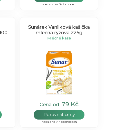
nalezeno ve 3 obchodech
Sunárek Vanilková kašička
x100
mléčná rýžová 225g
Mléčné kaše
79 Kč
Cena od
Porovnat ceny
nalezeno v 7 obchodech