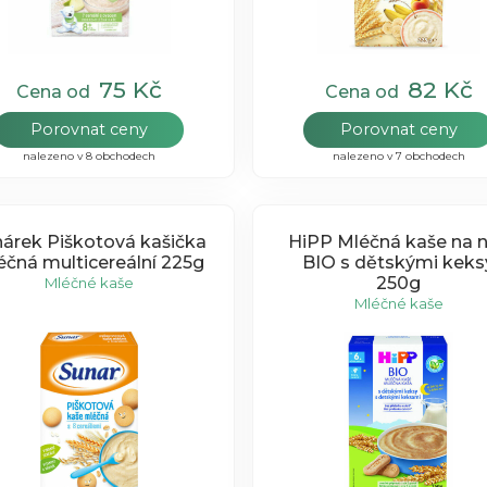
75 Kč
82 Kč
Cena od
Cena od
Porovnat ceny
Porovnat ceny
nalezeno v 8 obchodech
nalezeno v 7 obchodech
árek Piškotová kašička
HiPP Mléčná kaše na 
éčná multicereální 225g
BIO s dětskými keks
250g
Mléčné kaše
Mléčné kaše