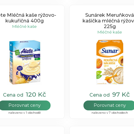
ete Mléčná kaše rýžovo-
Sunárek Meruňková
kukuřičná 400g
kašička mléčná rýžo
225g
Mléčné kaše
Mléčné kaše
120 Kč
97 Kč
Cena od
Cena od
Porovnat ceny
Porovnat ceny
nalezeno v 1 obchodě
nalezeno v 7 obchodech