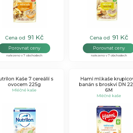
91 Kč
91 Kč
Cena od
Cena od
Porovnat ceny
Porovnat ceny
nalezeno v 7 obchodech
nalezeno v 7 obchodech
trilon Kaše 7 cereálií s
Hami ml.kaše krupico
ovocem 225g
banán s broskví DN 2
6M
Mléčné kaše
Mléčné kaše