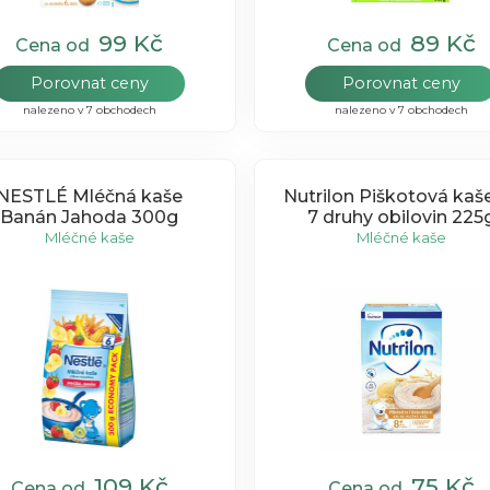
99 Kč
89 Kč
Cena od
Cena od
Porovnat ceny
Porovnat ceny
nalezeno v 7 obchodech
nalezeno v 7 obchodech
NESTLÉ Mléčná kaše
Nutrilon Piškotová kaš
Banán Jahoda 300g
7 druhy obilovin 225
Mléčné kaše
Mléčné kaše
109 Kč
75 Kč
Cena od
Cena od