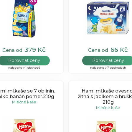
379 Kč
66 Kč
Cena od
Cena od
Porovnat ceny
Porovnat ceny
nalezeno v 1 obchodě
nalezeno v 7 obchodech
mi ml.kaše se 7 oblinin.
Hami ml.kaše ovesno
blko banán pomer.210g
žitná s jablkem a hruš
210g
Mléčné kaše
Mléčné kaše