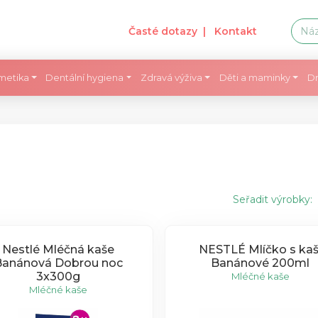
Časté dotazy
| Kontakt
metika
Dentální hygiena
Zdravá výživa
Děti a maminky
Dr
Seřadit výrobky:
Nestlé Mléčná kaše
NESTLÉ Mlíčko s kaš
Banánová Dobrou noc
Banánové 200ml
3x300g
Mléčné kaše
Mléčné kaše