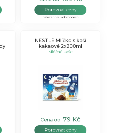
Porovnat ceny
nalezeno v 6 obchodech
NESTLÉ Mlíčko s kaší
ody
kakaové 2x200ml
Mléčné kaše
79 Kč
Cena od
Porovnat ceny