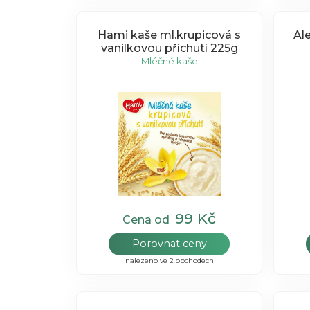
Hami kaše ml.krupicová s
Al
vanilkovou příchutí 225g
Mléčné kaše
99 Kč
Cena od
Porovnat ceny
nalezeno ve 2 obchodech