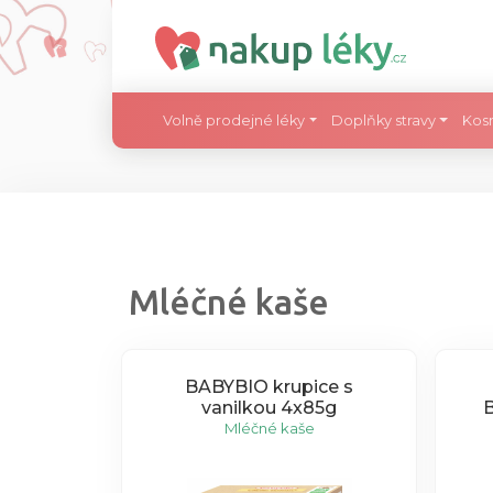
Volně prodejné léky
Doplňky stravy
Kos
Mléčné kaše
BABYBIO krupice s
vanilkou 4x85g
Mléčné kaše