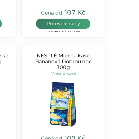
107 Kč
Cena od
Porovnat ceny
nalezeno v 1 obchodě
e se
NESTLÉ Mléčná kaše
g
Banánová Dobrou noc
300g
Mléčné kaše
109 Kč
Cena od