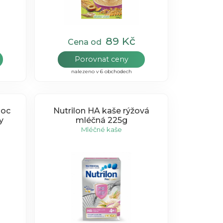
89 Kč
Cena od
Porovnat ceny
nalezeno v 6 obchodech
noc
Nutrilon HA kaše rýžová
y
mléčná 225g
Mléčné kaše