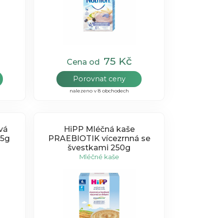
75 Kč
Cena od
Porovnat ceny
nalezeno v 8 obchodech
vá
HiPP Mléčná kaše
25g
PRAEBIOTIK vícezrnná se
švestkami 250g
Mléčné kaše