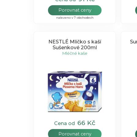
Porovnat ceny
nalezeno v 7 obchodech
NESTLÉ Mlíčko s kaší
Su
Sušenkové 200ml
Mléčné kaše
66 Kč
Cena od
Porovnat ceny