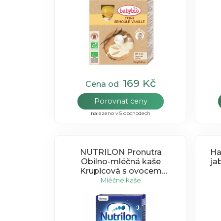
169 Kč
Cena od
Porovnat ceny
nalezeno v 5 obchodech
NUTRILON Pronutra
Ha
Obilno-mléčná kaše
ja
Krupicová s ovocem
GOOD NIGHT
Mléčné kaše