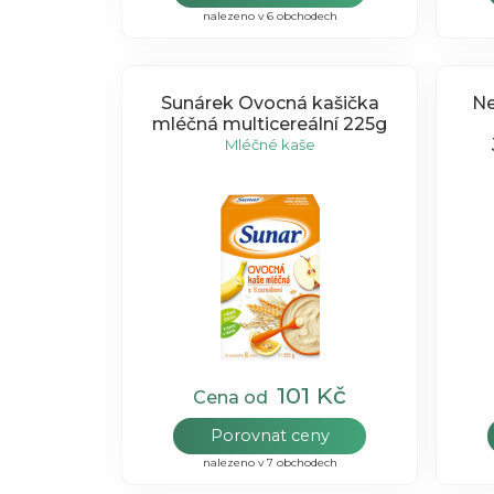
nalezeno v 6 obchodech
Sunárek Ovocná kašička
Ne
mléčná multicereální 225g
Mléčné kaše
101 Kč
Cena od
Porovnat ceny
nalezeno v 7 obchodech