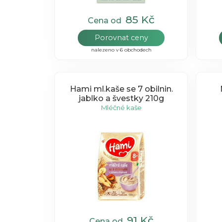
85 Kč
Cena od
Porovnat ceny
nalezeno v 6 obchodech
Hami ml.kaše se 7 obilnin.
jablko a švestky 210g
Mléčné kaše
91 Kč
Cena od