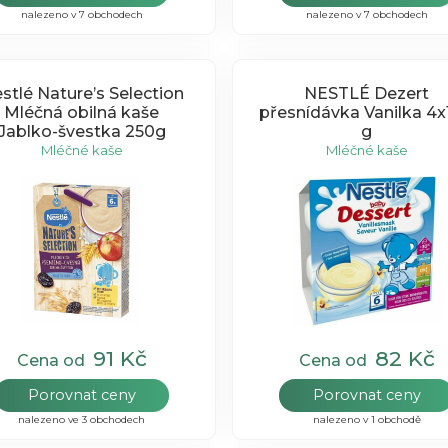
nalezeno v 7 obchodech
nalezeno v 7 obchodech
stlé Nature’s Selection
NESTLÉ Dezert
Mléčná obilná kaše
přesnídávka Vanilka 4
Jablko-švestka 250g
g
Mléčné kaše
Mléčné kaše
91 Kč
82 Kč
Cena od
Cena od
Porovnat ceny
Porovnat ceny
nalezeno ve 3 obchodech
nalezeno v 1 obchodě