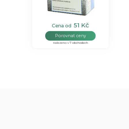
51 Kč
Cena od
Porovnat ceny
nalezeno v 7 obchodech