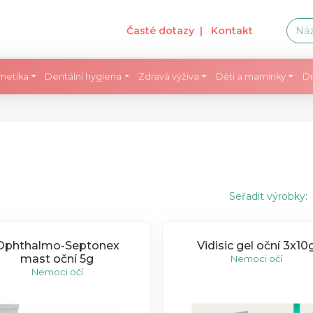
Časté dotazy
| Kontakt
metika
Dentální hygiena
Zdravá výživa
Děti a maminky
Dr
Seřadit výrobky:
Ophthalmo-Septonex
Vidisic gel oční 3x10
mast oční 5g
Nemoci očí
Nemoci očí