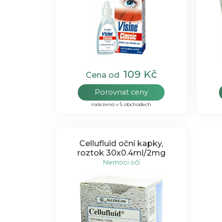
109 Kč
Cena od
Porovnat ceny
nalezeno v 5 obchodech
Cellufluid oční kapky,
roztok 30x0.4ml/2mg
Nemoci očí