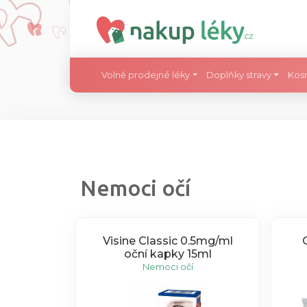
Volně prodejné léky
Doplňky stravy
Kos
Nemoci očí
Visine Classic 0.5mg/ml
oční kapky 15ml
Nemoci očí