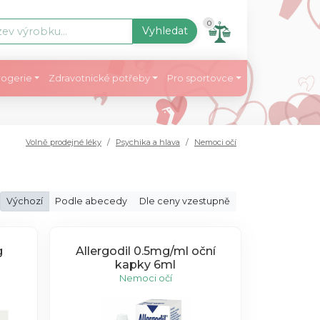
0
Vyhledat
ogerie
Zdravotnické potřeby
Pro sportovce
Volně prodejné léky
Psychika a hlava
Nemoci očí
Výchozí
Podle abecedy
Dle ceny vzestupně
g
Allergodil 0.5mg/ml oční
kapky 6ml
Nemoci očí