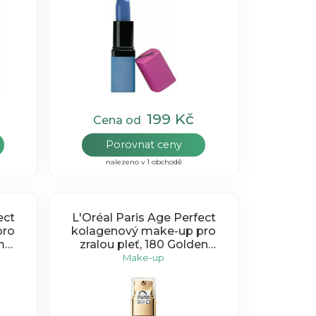
199 Kč
Cena od
Porovnat ceny
nalezeno v 1 obchodě
ect
L'Oréal Paris Age Perfect
pro
kolagenový make-up pro
m
zralou pleť, 180 Golden
Beige 30ml
Make-up