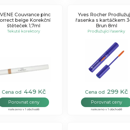
VENE Couvrance pinc
Yves Rocher Prodlužuj
orrect beige Korekční
řasenka s kartáčkem 3
štěteček 1,7ml
Brun 8ml
Tekuté korektory
Prodlužující řasenky
449 Kč
299 Kč
Cena od
Cena od
Porovnat ceny
Porovnat ceny
nalezeno v 1 obchodě
nalezeno v 1 obchodě