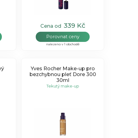
339 Kč
Cena od
Porovnat ceny
nalezeno v 1 obchodě
vý
Yves Rocher Make-up pro
bezchybnou pleť Dore 300
30ml
Tekutý make-up