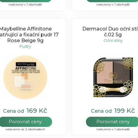
nalezeno v 1 obchodě
nalezeno v 1 obchodě
Maybelline Affinitone
Dermacol Duo oční st
tňující a fixační pudr 17
č.02 5g
Rose Beige 9g
Oční stíny
Pudry
169 Kč
199 Kč
Cena od
Cena od
Porovnat ceny
Porovnat ceny
nalezeno ve 2 obchodech
nalezeno v 1 obchodě