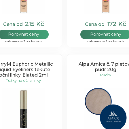
215 Kč
172 Kč
Cena od
Cena od
Porovnat ceny
Porovnat ceny
nalezeno ve 3 obchodech
nalezeno ve 3 obchodech
rryM Euphoric Metallic
Alpa Amica č. 7 pleťo
iquid Eyeliners tekuté
pudr 20g
oční linky, Elated 2ml
Pudry
Tužky na oči a linky