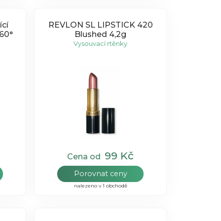
ící
REVLON SL LIPSTICK 420
60°
Blushed 4,2g
Vysouvací rtěnky
99 Kč
Cena od
Porovnat ceny
nalezeno v 1 obchodě