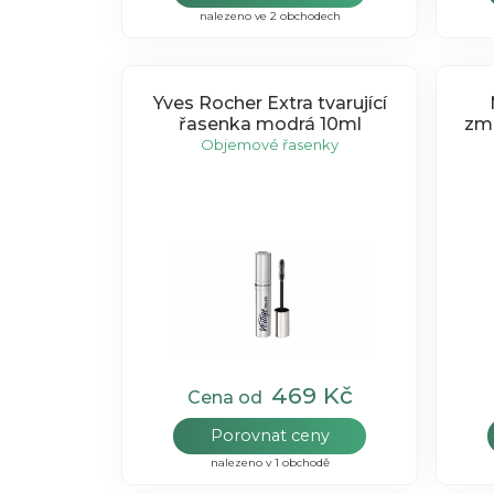
nalezeno ve 2 obchodech
Yves Rocher Extra tvarující
řasenka modrá 10ml
zma
Objemové řasenky
469 Kč
Cena od
Porovnat ceny
nalezeno v 1 obchodě