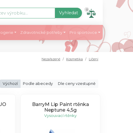
0
Vyhledat
ogerie
Zdravotnické potřeby
Pro sportovce
Nezařazené
Kosmetika
Líčení
Výchozí
Podle abecedy
Dle ceny vzestupně
DUO
BarryM Lip Paint rtěnka
Neptune 4,5g
Vysouvací rtěnky