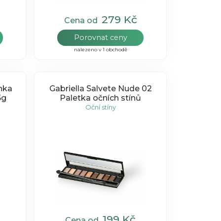
279 Kč
Cena od
Porovnat ceny
nalezeno v 1 obchodě
nka
Gabriella Salvete Nude 02
5g
Paletka očních stínů
Oční stíny
199 Kč
Cena od