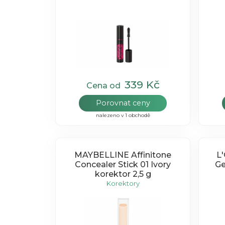
339 Kč
Cena od
Porovnat ceny
nalezeno v 1 obchodě
MAYBELLINE Affinitone
L'Or
Concealer Stick 01 Ivory
Ge
korektor 2,5 g
Korektory