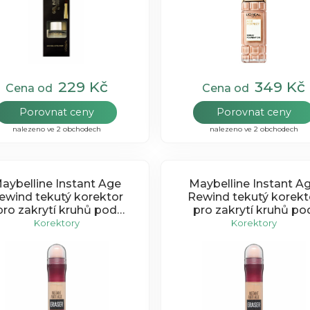
229 Kč
349 Kč
Cena od
Cena od
Porovnat ceny
Porovnat ceny
nalezeno ve 2 obchodech
nalezeno ve 2 obchodech
aybelline Instant Age
Maybelline Instant A
ewind tekutý korektor
Rewind tekutý korekt
pro zakrytí kruhů pod
pro zakrytí kruhů po
očima s pěnovým
očima s pěnovým
Korektory
Korektory
aplikátorem 01 Light
aplikátorem 02 Nud