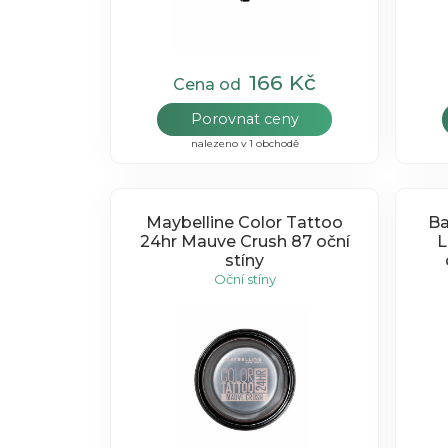
166 Kč
Cena od
Porovnat ceny
nalezeno v 1 obchodě
Maybelline Color Tattoo
Ba
24hr Mauve Crush 87 oční
L
stíny
Oční stíny