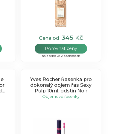
345 Kč
Cena od
Porovnat ceny
nalezeno ve 2 obchodech
ge
Yves Rocher Řasenka pro
or
dokonalý objem řas Sexy
d
Pulp 10ml, odstín Noir
Objemové řasenky
e