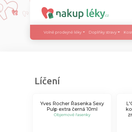
Volně prodejné léky
Doplňky stravy
Kos
Líčení
Yves Rocher Řasenka Sexy
L'
Pulp extra černá 10ml
ko
z
Objemové řasenky