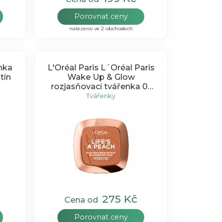
Porovnat ceny
nalezeno ve 2 obchodech
nka
L'Oréal Paris L´Oréal Paris
tín
Wake Up & Glow
rozjasňovací tvářenka 01
Peach Addict 9g
Tvářenky
275 Kč
Cena od
Porovnat ceny