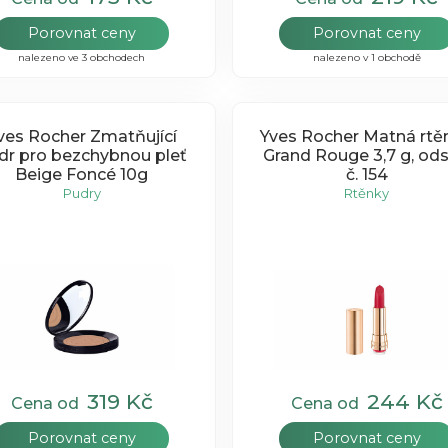
Porovnat ceny
Porovnat ceny
nalezeno ve 3 obchodech
nalezeno v 1 obchodě
ves Rocher Zmatňující
Yves Rocher Matná rtě
dr pro bezchybnou pleť
Grand Rouge 3,7 g, ods
Beige Foncé 10g
č. 154
Pudry
Rtěnky
319 Kč
244 Kč
Cena od
Cena od
Porovnat ceny
Porovnat ceny