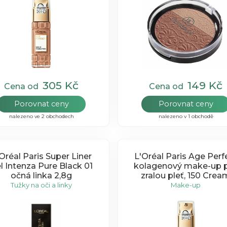
305 Kč
149 Kč
Cena od
Cena od
Porovnat ceny
Porovnat ceny
nalezeno ve 2 obchodech
nalezeno v 1 obchodě
éal Paris Super Liner
L'Oréal Paris Age Perf
l Intenza Pure Black 01
kolagenový make-up 
očná linka 2,8g
zralou pleť, 150 Crea
Beige 30ml
Tužky na oči a linky
Make-up