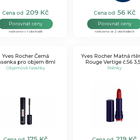
209 Kč
56 Kč
Cena od
Cena od
Porovnat ceny
Porovnat ceny
nalezeno v 1 obchodě
nalezeno ve 2 obchodech
Yves Rocher Černá
Yves Rocher Matná rtě
asenka pro objem 8ml
Rouge Vertige č.56 3,
Objemové řasenky
Rtěnky
175 Kč
219 Kč
Cena od
Cena od