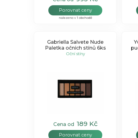
Porovnat ceny
nalezeno v 1 obchodě
Gabriella Salvete Nude
Y
Paletka očních stínů 6ks
pu
Oční stíny
189 Kč
Cena od
Porovnat ceny