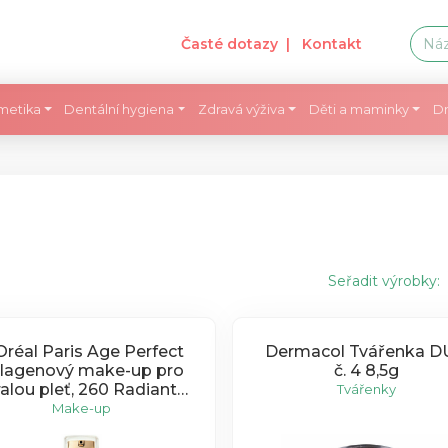
Časté dotazy
| Kontakt
metika
Dentální hygiena
Zdravá výživa
Děti a maminky
Dr
Seřadit výrobky:
Oréal Paris Age Perfect
Dermacol Tvářenka 
lagenový make-up pro
č. 4 8,5g
ralou pleť, 260 Radiant
Tvářenky
Beige 30ml
Make-up