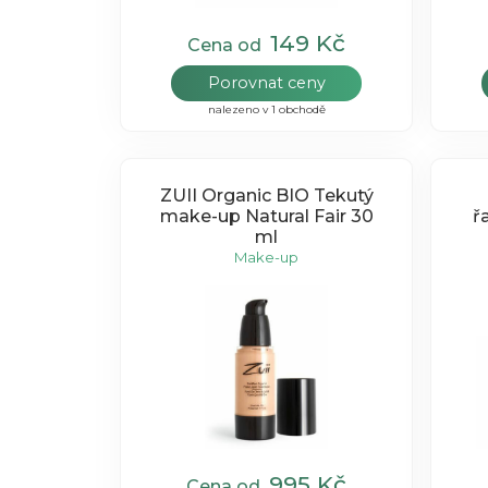
149 Kč
Cena od
Porovnat ceny
nalezeno v 1 obchodě
ZUII Organic BIO Tekutý
make-up Natural Fair 30
ř
ml
Make-up
995 Kč
Cena od