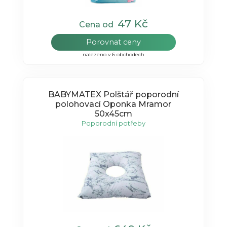
47 Kč
Cena od
Porovnat ceny
nalezeno v 6 obchodech
BABYMATEX Polštář poporodní
polohovací Oponka Mramor
50x45cm
Poporodní potřeby