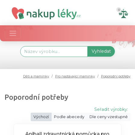
0
Vyhledat
Děti a maminky
Pro nastávající maminky
Poporodní potřeby
Poporodní potřeby
Seřadit výrobky:
Výchozí
Podle abecedy
Dle ceny vzestupně
Aniball zdravotnická pomůcka pro