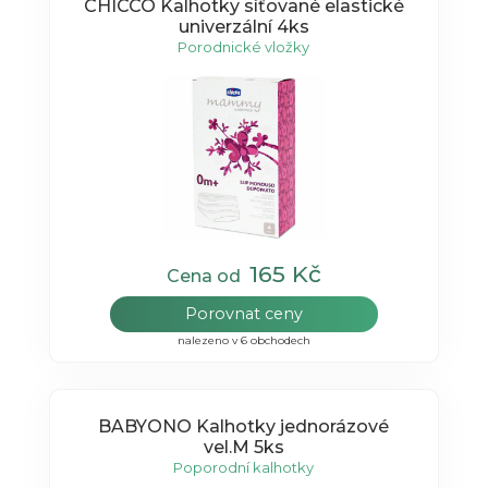
CHICCO Kalhotky síťované elastické
univerzální 4ks
Porodnické vložky
165 Kč
Cena od
Porovnat ceny
nalezeno v 6 obchodech
BABYONO Kalhotky jednorázové
vel.M 5ks
Poporodní kalhotky