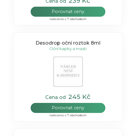
239 Kč
Cena od
Porovnat ceny
nalezeno v 7 obchodech
Desodrop oční roztok 8ml
Oční kapky a masti
245 Kč
Cena od
Porovnat ceny
nalezeno v 7 obchodech