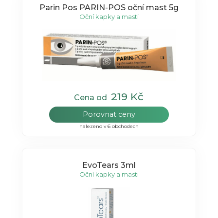
Parin Pos PARIN-POS oční mast 5g
Oční kapky a masti
219 Kč
Cena od
Porovnat ceny
nalezeno v 6 obchodech
EvoTears 3ml
Oční kapky a masti