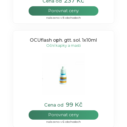
237 Kč
Cena od
Porovnat ceny
nalezeno v 8 obchodech
OCUflash oph. gtt. sol. 1x10ml
Oční kapky a masti
99 Kč
Cena od
Porovnat ceny
nalezeno v 6 obchodech