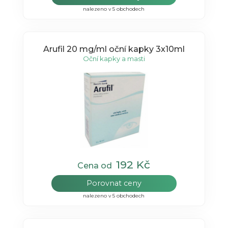
nalezeno v 5 obchodech
Arufil 20 mg/ml oční kapky 3x10ml
Oční kapky a masti
192 Kč
Cena od
Porovnat ceny
nalezeno v 5 obchodech