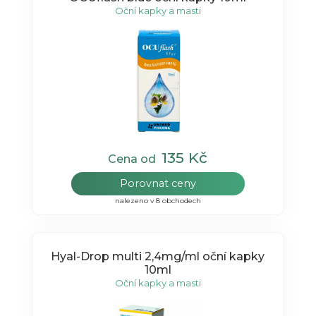
Oční kapky a masti
135 Kč
Cena od
Porovnat ceny
nalezeno v 8 obchodech
Hyal-Drop multi 2,4mg/ml oční kapky
10ml
Oční kapky a masti