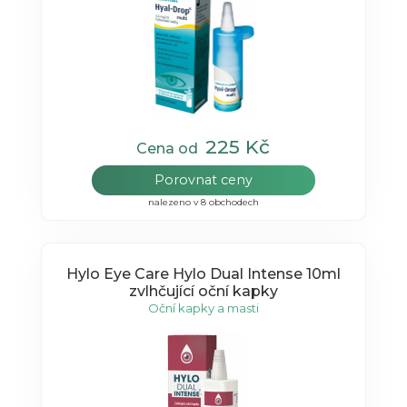
225 Kč
Cena od
Porovnat ceny
nalezeno v 8 obchodech
Hylo Eye Care Hylo Dual Intense 10ml
zvlhčující oční kapky
Oční kapky a masti