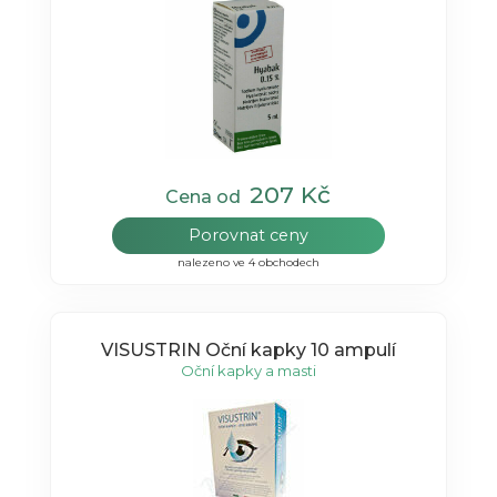
207 Kč
Cena od
Porovnat ceny
nalezeno ve 4 obchodech
VISUSTRIN Oční kapky 10 ampulí
Oční kapky a masti