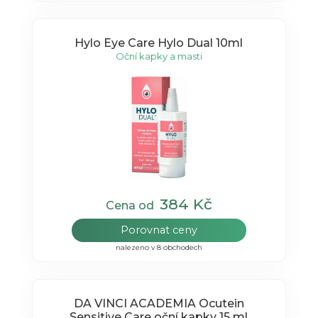
Hylo Eye Care Hylo Dual 10ml
Oční kapky a masti
384 Kč
Cena od
Porovnat ceny
nalezeno v 8 obchodech
DA VINCI ACADEMIA Ocutein
Sensitive Care oční kapky 15 ml