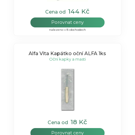
144 Kč
Cena od
Porovnat ceny
nalezeno v 8 obchodech
Alfa Vita Kapátko oční ALFA 1ks
Oční kapky a masti
18 Kč
Cena od
Porovnat ceny