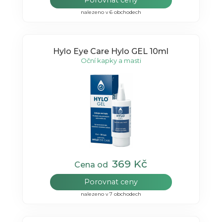
nalezeno v 6 obchodech
Hylo Eye Care Hylo GEL 10ml
Oční kapky a masti
369 Kč
Cena od
Porovnat ceny
nalezeno v 7 obchodech