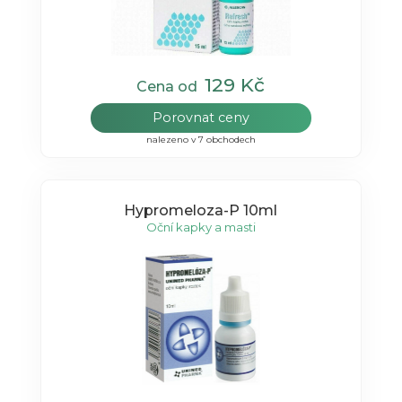
129 Kč
Cena od
Porovnat ceny
nalezeno v 7 obchodech
Hypromeloza-P 10ml
Oční kapky a masti