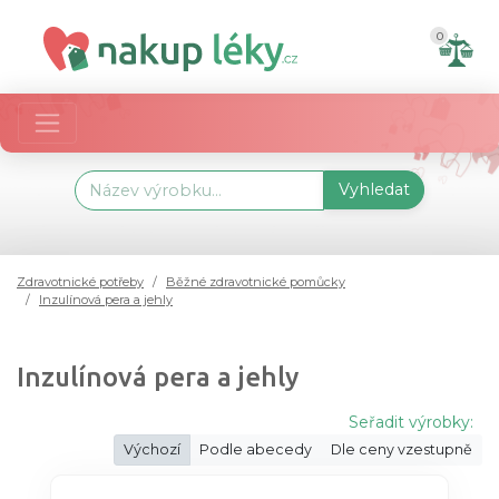
0
Vyhledat
Zdravotnické potřeby
Běžné zdravotnické pomůcky
Inzulínová pera a jehly
Inzulínová pera a jehly
Seřadit výrobky:
Výchozí
Podle abecedy
Dle ceny vzestupně