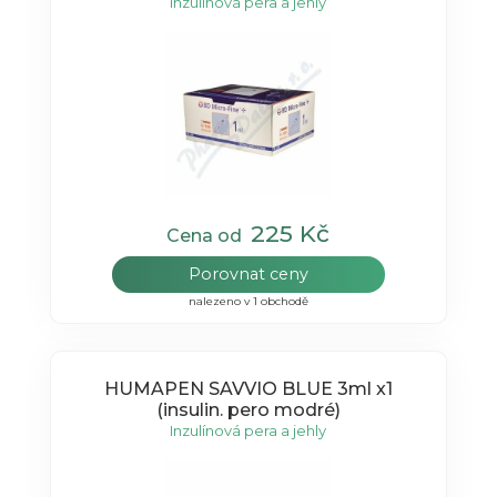
29GX12,7MM/100KS - II. jakost
Inzulínová pera a jehly
225 Kč
Cena od
Porovnat ceny
nalezeno v 1 obchodě
HUMAPEN SAVVIO BLUE 3ml x1
(insulin. pero modré)
Inzulínová pera a jehly