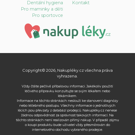
Dentální hygiena
Kontakt
Pro maminky a děti
Pro sportovce
Copyright© 2026, Nakupléky.cz všechna práva
vyhrazena.
Vždy čtěte pečlivě příbalovou informaci. Jakékoliv použití
léčivého přípravku konzultujte se svým lékařem nebo
lékárníkem.
Informace na těchto stránkách neslouží ke stanovení diagnózy
nebo léčebného postupu. Všechny informace o jednotlivých
lécích jsou převzaty z databází prodejců. Nakupléky.cz nenese
žádnou odpovědnost za správnost takových informací. Na
těchto stránkách není realizován přímý nákup. V případě zájmu
o koupi produktu bude uživatel vždy přesměrován do
internetového obchodu vybraného prodejce.