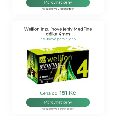
Porovnat ceny
nalezeno ve 2 obchodech
Wellion Inzulínové jehly MedFine
délka 4mm
Inzulínová pera a jehly
181 Kč
Cena od
Porovnat ceny
nalezeno ve 3 obchodech