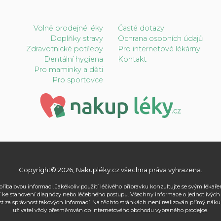
Volně prodejné léky
Časté dotazy
Doplňky stravy
Ochrana osobních údajů
Zdravotnické potřeby
Pro internetové lékárny
Dentální hygiena
Kontakt
Pro maminky a děti
Pro sportovce
Copyright© 2026, Nakupléky.cz všechna práva vyhrazena.
příbalovou informaci. Jakékoliv použití léčivého přípravku konzultujte se svým léka
 ke stanovení diagnózy nebo léčebného postupu. Všechny informace o jednotlivých lé
za správnost takových informací. Na těchto stránkách není realizován přímý náku
uživatel vždy přesměrován do internetového obchodu vybraného prodejce.