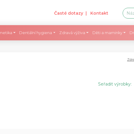
Časté dotazy
| Kontakt
metika
Dentální hygiena
Zdravá výživa
Děti a maminky
Dr
Zdra
Seřadit výrobky: