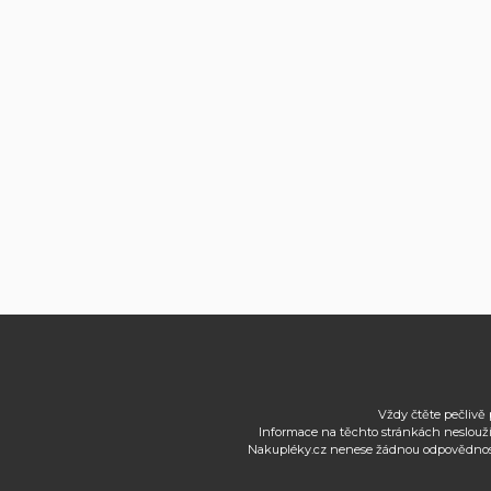
Vždy čtěte pečlivě 
Informace na těchto stránkách neslouží
Nakupléky.cz nenese žádnou odpovědnost 