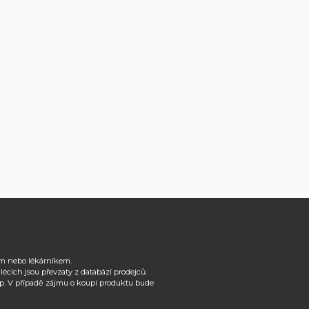
řem nebo lékárníkem.
cích jsou převzaty z databází prodejců.
p. V případě zájmu o koupi produktu bude