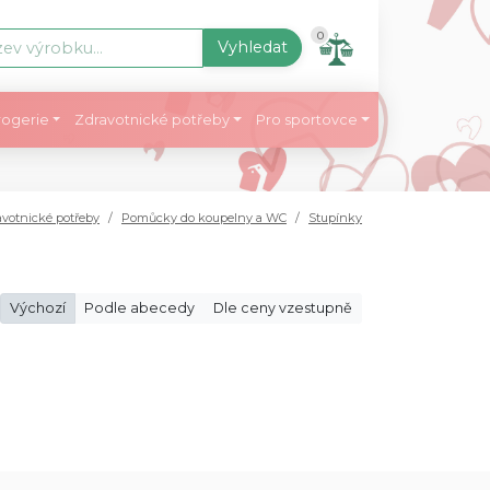
0
Vyhledat
ogerie
Zdravotnické potřeby
Pro sportovce
votnické potřeby
Pomůcky do koupelny a WC
Stupínky
Výchozí
Podle abecedy
Dle ceny vzestupně