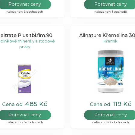
Porovnat ceny
Porovnat ceny
nalezeno v 6 obchodech
nalezeno v 1 obchodě
altrate Plus tbl.flm.90
Allnature Křemelina 3
plňkové minerály a stopové
Křemík
prvky
485 Kč
119 Kč
Cena od
Cena od
Porovnat ceny
Porovnat ceny
nalezeno v 8 obchodech
nalezeno v 7 obchodech