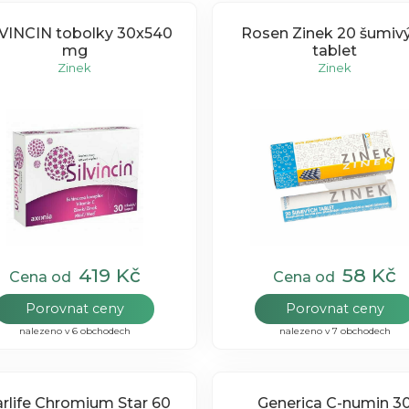
LVINCIN tobolky 30x540
Rosen Zinek 20 šumiv
mg
tablet
Zinek
Zinek
419 Kč
58 Kč
Cena od
Cena od
Porovnat ceny
Porovnat ceny
nalezeno v 6 obchodech
nalezeno v 7 obchodech
arlife Chromium Star 60
Generica C-numin 30