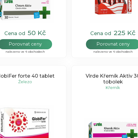
50 Kč
225 Kč
Cena od
Cena od
Porovnat ceny
Porovnat ceny
nalezeno ve 4 obchodech
nalezeno ve 4 obchodech
lobiFer forte 40 tablet
Virde Křemík Aktiv 3
tobolek
Železo
Křemík