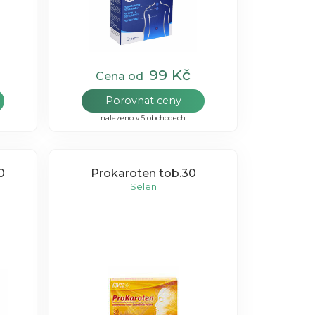
99 Kč
Cena od
Porovnat ceny
nalezeno v 5 obchodech
0
Prokaroten tob.30
Selen