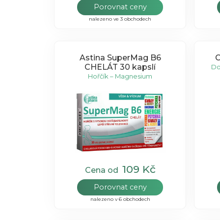
Porovnat ceny
nalezeno ve 3 obchodech
Astina SuperMag B6
C
CHELÁT 30 kapslí
Do
Hořčík – Magnesium
109 Kč
Cena od
Porovnat ceny
nalezeno v 6 obchodech