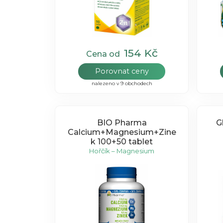
154 Kč
Cena od
Porovnat ceny
nalezeno v 9 obchodech
BIO Pharma
G
Calcium+Magnesium+Zine
k 100+50 tablet
Hořčík – Magnesium