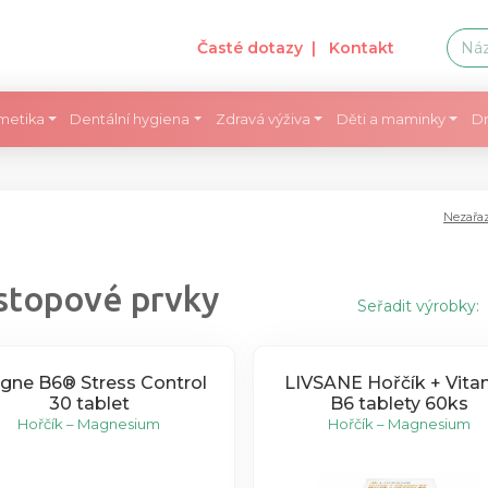
Časté dotazy
| Kontakt
metika
Dentální hygiena
Zdravá výživa
Děti a maminky
Dr
Nezařa
stopové prvky
Seřadit výrobky:
gne B6® Stress Control
LIVSANE Hořčík + Vita
30 tablet
B6 tablety 60ks
Hořčík – Magnesium
Hořčík – Magnesium