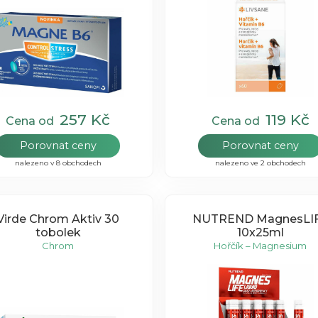
257 Kč
119 Kč
Cena od
Cena od
Porovnat ceny
Porovnat ceny
nalezeno v 8 obchodech
nalezeno ve 2 obchodech
Virde Chrom Aktiv 30
NUTREND MagnesLI
tobolek
10x25ml
Chrom
Hořčík – Magnesium