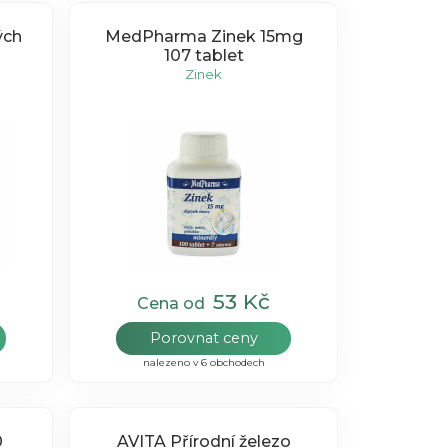
ých
MedPharma Zinek 15mg
107 tablet
Zinek
53 Kč
Cena od
Porovnat ceny
nalezeno v 6 obchodech
AVITA Přírodní železo