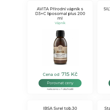
AVITA Přírodní vápník s
SI
D3+C liposomal plus 200
ml
Vápník
715 Kč
Cena od
Porovnat ceny
nalezeno v 1 obchodě
IBSA Syrel tob.30
St