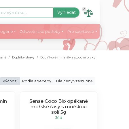
0
Vyhledat
ogerie
Zdravotnické potřeby
Pro sportovce
zené
Doplňky stravy
Doplňkové minerály a stopové prvky
Výchozí
Podle abecedy
Dle ceny vzestupně
min
Sense Coco Bio opékané
mořské řasy s mořskou
solí 5g
Jód