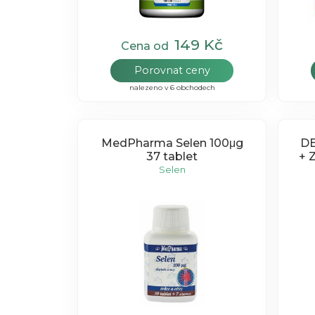
149 Kč
Cena od
Porovnat ceny
nalezeno v 6 obchodech
MedPharma Selen 100μg
DE
37 tablet
+ 
Selen