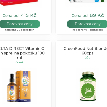
415 Kč
89 Kč
Cena od
Cena od
Porovnat ceny
Porovnat ceny
nalezeno v 8 obchodech
nalezeno ve 4 obchodech
LTA DIRECT Vitamín C
GreenFood Nutrition 
Zn sprej na pokožku 100
60cps
ml
Jód
Zinek