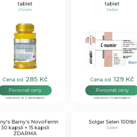
tablet
tablet
Chrom
Selen
285 Kč
129 Kč
Cena od
Cena od
Porovnat ceny
Porovnat ceny
nalezeno ve 2 obchodech
nalezeno v 5 obchodech
ny‘s NovoFerrin
Solgar Selen 100tbl
30 kapslí + 15 kapslí
Selen
ZDARMA