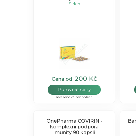
Selen
200 Kč
Cena od
Porovnat ceny
nalezeno v 5 obchodech
OnePharma COVIRIN -
Barny's Bar
komplexní podpora
imunity 90 kapslí