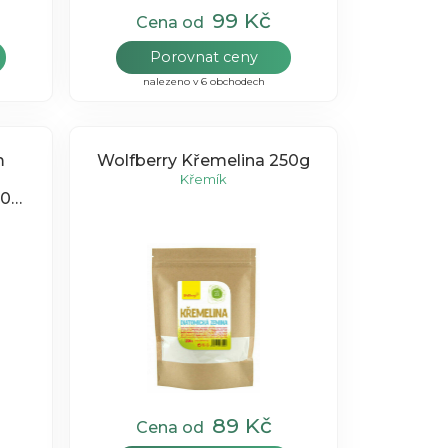
99 Kč
Cena od
Porovnat ceny
nalezeno v 6 obchodech
m
Wolfberry Křemelina 250g
Křemík
90
89 Kč
Cena od