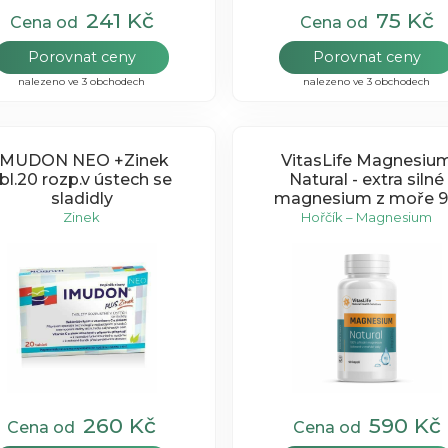
241 Kč
75 Kč
Cena od
Cena od
Porovnat ceny
Porovnat ceny
nalezeno ve 3 obchodech
nalezeno ve 3 obchodech
IMUDON NEO +Zinek
VitasLife Magnesiu
bl.20 rozp.v ústech se
Natural - extra silné
sladidly
magnesium z moře 
kapslí
Zinek
Hořčík – Magnesium
260 Kč
590 Kč
Cena od
Cena od