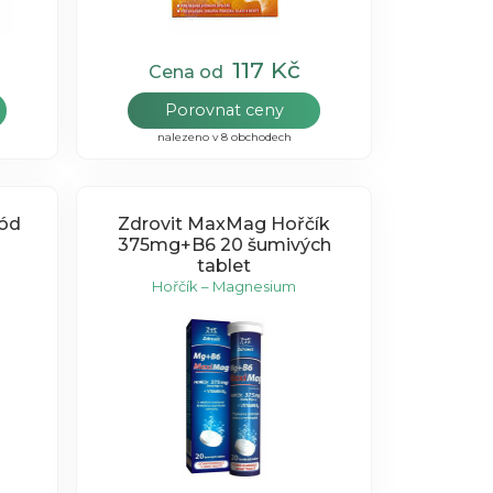
117 Kč
Cena od
Porovnat ceny
nalezeno v 8 obchodech
Jód
Zdrovit MaxMag Hořčík
375mg+B6 20 šumivých
tablet
Hořčík – Magnesium