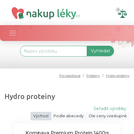
0
Vyhledat
Pro sportovce
Proteiny
Hydro proteiny
Hydro proteiny
Seřadit výrobky:
Výchozí
Podle abecedy
Dle ceny vzestupně
Kompava Premium Protein 1400g