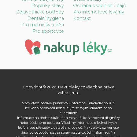
Doplňky stravy
Ochrana osobních údajů
Zdravotnické potřeby
Pro internetové lékárny
Dentální hygiena
Kontakt
Pro maminky a děti
Pro sportovce
Copyright© 2026, Nakupléky.cz všechna práva
vyhrazena.
Vždy čtěte pečlivě příbalovou informaci. Jakékoliv použití
léčivého přípravku konzultujte se svým lékařem nebo
lékárníkem.
Informace na těchto stránkách neslouží ke stanovení diagnózy
nebo léčebného postupu. Všechny informace o jednotlivých
lécích jsou převzaty z databází prodejců. Nakupléky.cz nenese
žádnou odpovědnost za správnost takových informací. Na