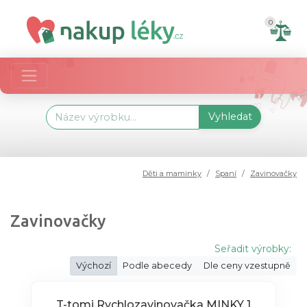
0
Vyhledat
Děti a maminky
Spaní
Zavinovačky
Zavinovačky
Seřadit výrobky:
Výchozí
Podle abecedy
Dle ceny vzestupně
T-tomi Rychlozavinovačka MINKY 1