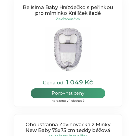
Belisima Baby Hnízdečko s peřinkou
pro miminko Králíček šedé
Zavinovačky
1 049 Kč
Cena od
Porovnat ceny
nalezeno v 1 obchodě
Oboustranná Zavinovačka z Minky
New Baby 75x75 cm teddy béžová