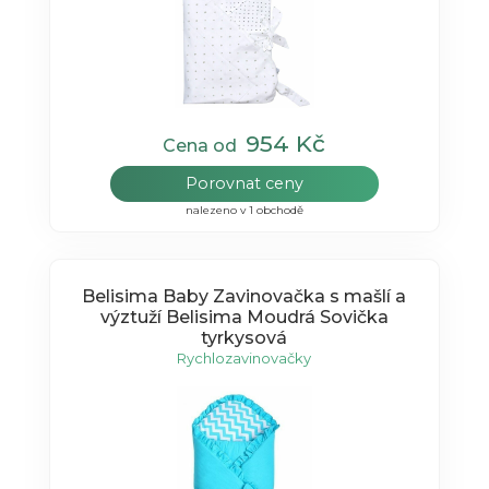
954 Kč
Cena od
Porovnat ceny
nalezeno v 1 obchodě
Belisima Baby Zavinovačka s mašlí a
výztuží Belisima Moudrá Sovička
tyrkysová
Rychlozavinovačky