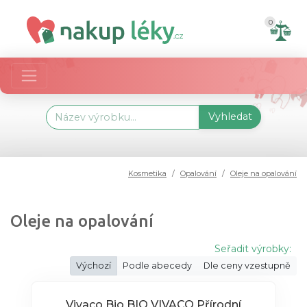
0
Vyhledat
Kosmetika
Opalování
Oleje na opalování
Oleje na opalování
Seřadit výrobky:
Výchozí
Podle abecedy
Dle ceny vzestupně
Vivaco Bio BIO VIVACO Přírodní