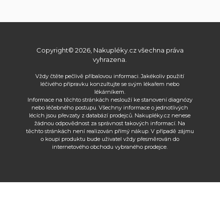
Copyright© 2026, Nakupléky.cz všechna práva
vyhrazena.
Vždy čtěte pečlivě příbalovou informaci. Jakékoliv použití
léčivého přípravku konzultujte se svým lékařem nebo
lékárníkem.
Informace na těchto stránkách neslouží ke stanovení diagnózy
nebo léčebného postupu. Všechny informace o jednotlivých
lécích jsou převzaty z databází prodejců. Nakupléky.cz nenese
žádnou odpovědnost za správnost takových informací. Na
těchto stránkách není realizován přímý nákup. V případě zájmu
o koupi produktu bude uživatel vždy přesměrován do
internetového obchodu vybraného prodejce.