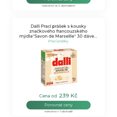
nalezeno ve 2 obchodech
Dalli Prací prášek s kousky
značkového francouzského
mýdla“Savon de Marseille“ 30 dávek,
1,95Kg
Prací prášky
239 Kč
Cena od
Porovnat ceny
nalezeno v 1 obchodě