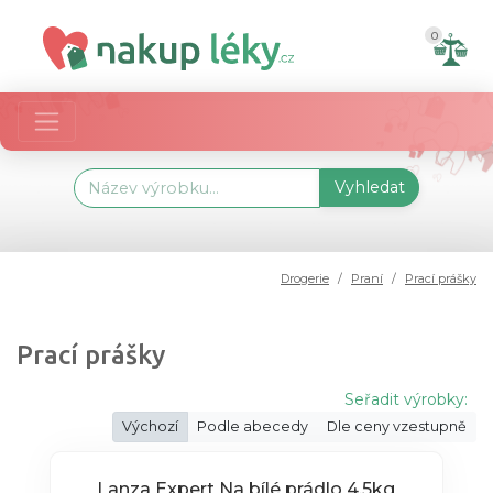
0
Vyhledat
Drogerie
Praní
Prací prášky
Prací prášky
Seřadit výrobky:
Výchozí
Podle abecedy
Dle ceny vzestupně
Lanza Expert Na bílé prádlo 4,5kg