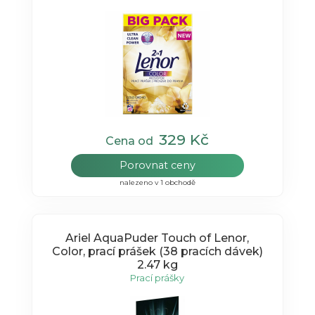
329 Kč
Cena od
Porovnat ceny
nalezeno v 1 obchodě
Ariel AquaPuder Touch of Lenor,
Color, prací prášek (38 pracích dávek)
2.47 kg
Prací prášky