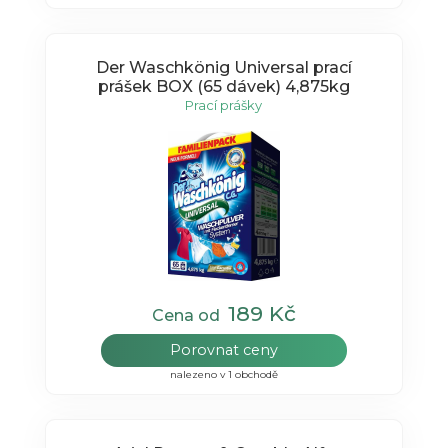
Der Waschkönig Universal prací
prášek BOX (65 dávek) 4,875kg
Prací prášky
189 Kč
Cena od
Porovnat ceny
nalezeno v 1 obchodě