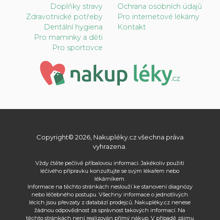
Doplňky stravy
Ochrana osobních údajů
Zdravotnické potřeby
Pro internetové lékárny
Dentální hygiena
Kontakt
Pro maminky a děti
Pro sportovce
Copyright© 2026, Nakupléky.cz všechna práva
vyhrazena.
Vždy čtěte pečlivě příbalovou informaci. Jakékoliv použití
léčivého přípravku konzultujte se svým lékařem nebo
lékárníkem.
Informace na těchto stránkách neslouží ke stanovení diagnózy
nebo léčebného postupu. Všechny informace o jednotlivých
lécích jsou převzaty z databází prodejců. Nakupléky.cz nenese
žádnou odpovědnost za správnost takových informací. Na
těchto stránkách není realizován přímý nákup. V případě zájmu