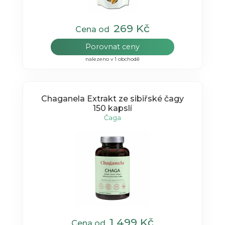
269 Kč
Cena od
Porovnat ceny
nalezeno v 1 obchodě
Chaganela Extrakt ze sibiřské čagy
150 kapslí
Čaga
1 499 Kč
Cena od