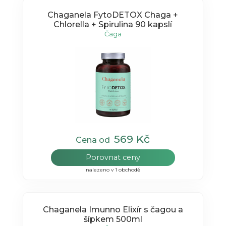
Chaganela FytoDETOX Chaga +
Chlorella + Spirulina 90 kapslí
Čaga
569 Kč
Cena od
Porovnat ceny
nalezeno v 1 obchodě
Chaganela Imunno Elixír s čagou a
šípkem 500ml