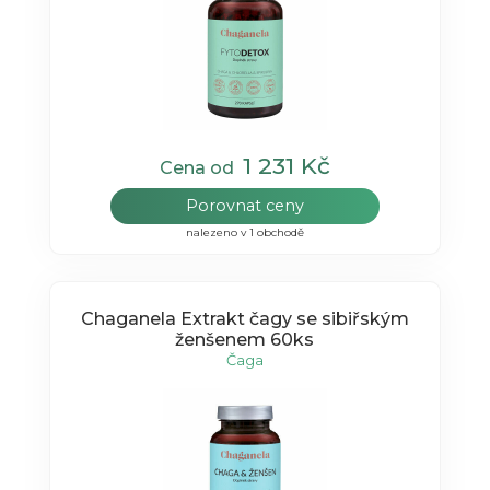
1 231 Kč
Cena od
Porovnat ceny
nalezeno v 1 obchodě
Chaganela Extrakt čagy se sibiřským
ženšenem 60ks
Čaga