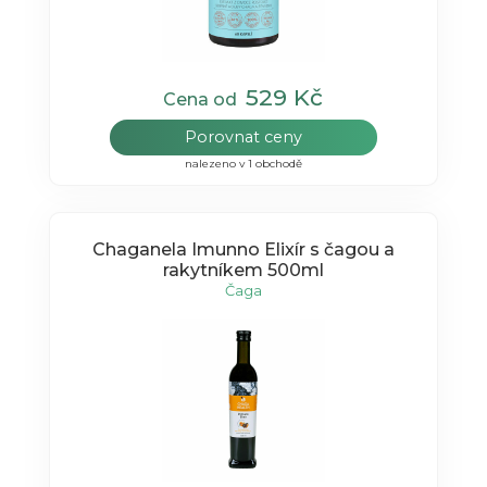
529 Kč
Cena od
Porovnat ceny
nalezeno v 1 obchodě
Chaganela Imunno Elixír s čagou a
rakytníkem 500ml
Čaga