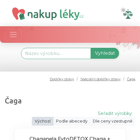
0
Vyhledat
Doplňky stravy
Speciální doplňky stravy
Čaga
Čaga
Seřadit výrobky:
Výchozí
Podle abecedy
Dle ceny vzestupně
Chaganela FytoDETOX Chaga +