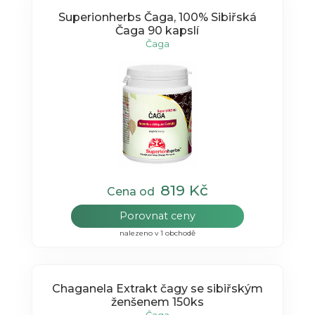
Superionherbs Čaga, 100% Sibiřská
Čaga 90 kapslí
Čaga
819 Kč
Cena od
Porovnat ceny
nalezeno v 1 obchodě
Chaganela Extrakt čagy se sibiřským
ženšenem 150ks