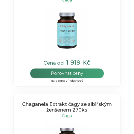
Čaga
1 919 Kč
Cena od
Porovnat ceny
nalezeno v 1 obchodě
Chaganela Extrakt čagy se sibiřským
ženšenem 270ks
Čaga