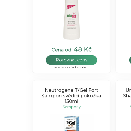
48 Kč
Cena od
Porovnat ceny
nalezeno v 6 obchodech
Neutrogena T/Gel Fort
Ur
šampon svědící pokožka
Sha
150ml
Šampony