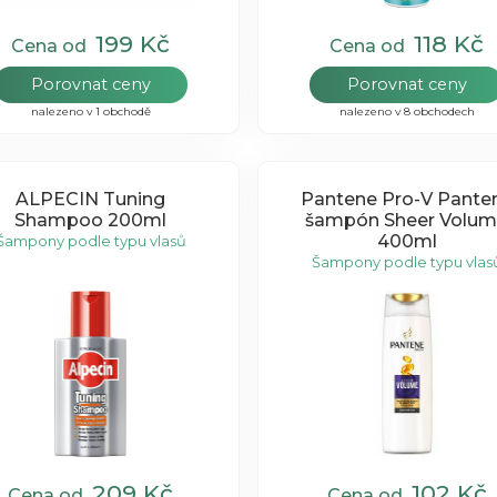
199 Kč
118 Kč
Cena od
Cena od
Porovnat ceny
Porovnat ceny
nalezeno v 1 obchodě
nalezeno v 8 obchodech
ALPECIN Tuning
Pantene Pro-V Pantene
Shampoo 200ml
šampón Sheer Volu
400ml
Šampony podle typu vlasů
Šampony podle typu vlas
209 Kč
102 Kč
Cena od
Cena od