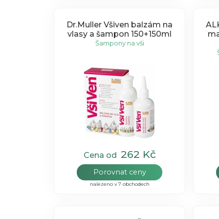
Dr.Muller Všiven balzám na
AL
vlasy a šampon 150+150ml
ma
Šampony na vši
262 Kč
Cena od
Porovnat ceny
nalezeno v 7 obchodech