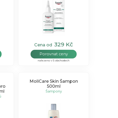
329 Kč
Cena od
Porovnat ceny
nalezeno v 5 obchodech
MoliCare Skin Šampon
pro
500ml
ml
Šampony
ů