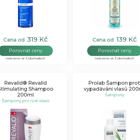
319 Kč
139 Kč
Cena od
Cena od
Porovnat ceny
Porovnat ceny
nalezeno ve 3 obchodech
nalezeno ve 3 obchodech
Revalid® Revalid
Prolab Šampon prot
Stimulating Shampoo
vypadávání vlasů 200
200ml
Šampony
Šampony pro růst vlasů