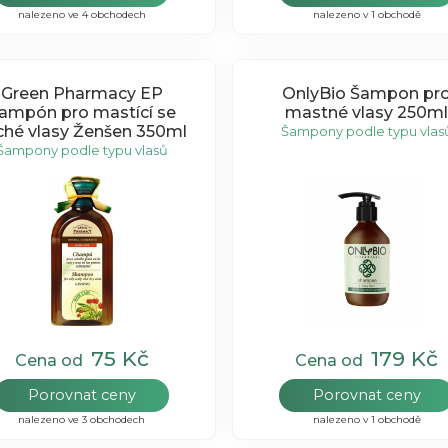
nalezeno ve 4 obchodech
nalezeno v 1 obchodě
Green Pharmacy EP
OnlyBio Šampon pr
ampón pro mastící se
mastné vlasy 250ml
ché vlasy Ženšen 350ml
Šampony podle typu vlas
Šampony podle typu vlasů
75 Kč
179 Kč
Cena od
Cena od
Porovnat ceny
Porovnat ceny
nalezeno ve 3 obchodech
nalezeno v 1 obchodě