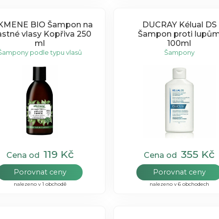
KMENE BIO Šampon na
DUCRAY Kélual DS
stné vlasy Kopřiva 250
Šampon proti lupů
ml
100ml
Šampony podle typu vlasů
Šampony
119 Kč
355 Kč
Cena od
Cena od
Porovnat ceny
Porovnat ceny
nalezeno v 1 obchodě
nalezeno v 6 obchodech