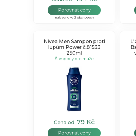
Porovnat ceny
nalezeno ve 2 obchodech
Nivea Men Šampon proti
L'
lupům Power č.81533
Ba
250ml
Šampony pro muže
79 Kč
Cena od
Porovnat ceny