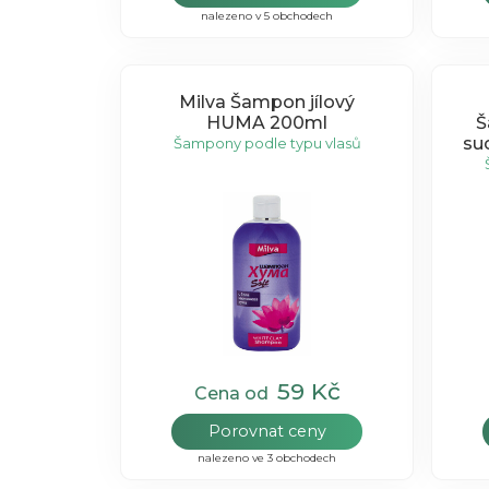
nalezeno v 5 obchodech
Milva Šampon jílový
HUMA 200ml
Š
su
Šampony podle typu vlasů
59 Kč
Cena od
Porovnat ceny
nalezeno ve 3 obchodech