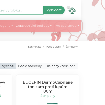
0
Vyhledat
ogerie
Zdravotnické potřeby
Pro sportovce
Kosmetika
Péče o vlasy
Šampony
Výchozí
Podle abecedy
Dle ceny vzestupně
ový
EUCERIN DermoCapillaire
y
tonikum proti lupům
100ml
ů
Šampony