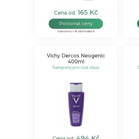
165 Kč
Cena od
Porovnat ceny
nalezeno v 8 obchodech
Vichy Dercos Neogenic
400ml
Šampony pro růst vlasů
494 Kč
Cena od