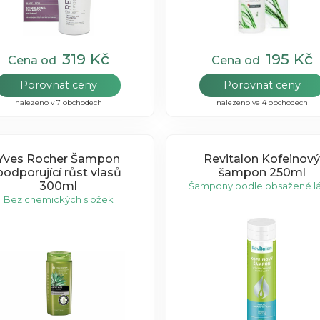
319 Kč
195 Kč
Cena od
Cena od
Porovnat ceny
Porovnat ceny
nalezeno v 7 obchodech
nalezeno ve 4 obchodech
Yves Rocher Šampon
Revitalon Kofeinový
podporující růst vlasů
šampon 250ml
300ml
Šampony podle obsažené lá
Bez chemických složek