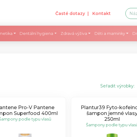
Časté dotazy
| Kontakt
metika
Dentální hygiena
Zdravá výživa
Děti a maminky
Dr
Seřadit výrobky:
ntene Pro-V Pantene
Plantur39 Fyto-kofein
mpon Superfood 400ml
šampon jemné vlas
250ml
Šampony podle typu vlasů
Šampony podle typu vlas