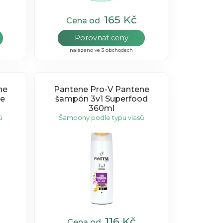
165 Kč
Cena od
Porovnat ceny
nalezeno ve 3 obchodech
Pantene Pro-V Pantene
me
šampón 3v1 Superfood
360ml
ů
Šampony podle typu vlasů
116 Kč
Cena od