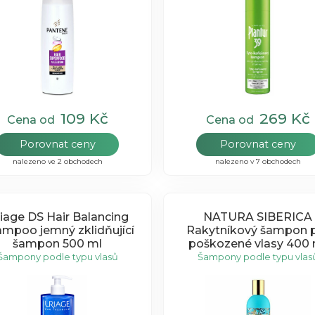
109 Kč
269 Kč
Cena od
Cena od
Porovnat ceny
Porovnat ceny
nalezeno ve 2 obchodech
nalezeno v 7 obchodech
iage DS Hair Balancing
NATURA SIBERICA
mpoo jemný zklidňující
Rakytníkový šampon 
šampon 500 ml
poškozené vlasy 400 
Šampony podle typu vlasů
Šampony podle typu vlas