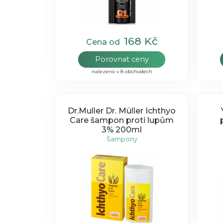
168 Kč
Cena od
Porovnat ceny
nalezeno v 8 obchodech
Dr.Muller Dr. Müller Ichthyo
Care šampon proti lupům
3% 200ml
Šampony