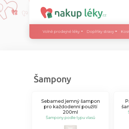
Volně prodejné léky
Doplňky stravy
Kos
Šampony
Sebamed jemný šampon
Pa
pro každodenní použití
ša
200ml
Šampony podle typu vlasů