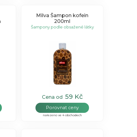
Milva Šampon kofein
m
200ml
Šampony podle obsažené látky
59 Kč
Cena od
Porovnat ceny
nalezeno ve 4 obchodech