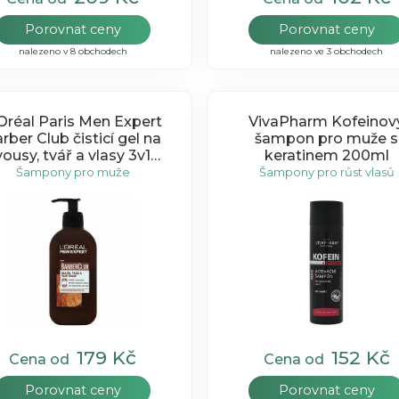
Porovnat ceny
Porovnat ceny
nalezeno v 8 obchodech
nalezeno ve 3 obchodech
Oréal Paris Men Expert
VivaPharm Kofeinov
rber Club čisticí gel na
šampon pro muže s
vousy, tvář a vlasy 3v1
keratinem 200ml
200ml
Šampony pro muže
Šampony pro růst vlasů
179 Kč
152 Kč
Cena od
Cena od
Porovnat ceny
Porovnat ceny