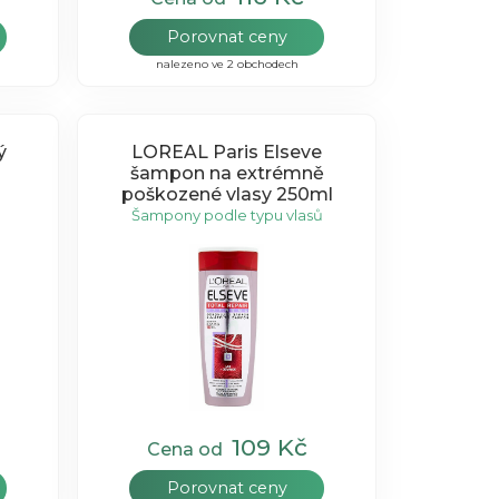
Porovnat ceny
nalezeno ve 2 obchodech
ý
LOREAL Paris Elseve
šampon na extrémně
poškozené vlasy 250ml
Šampony podle typu vlasů
109 Kč
Cena od
Porovnat ceny