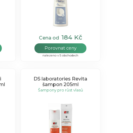
184 Kč
Cena od
Porovnat ceny
nalezeno v 5 obchodech
i
DS laboratories Revita
ml
šampon 205ml
Šampony pro růst vlasů