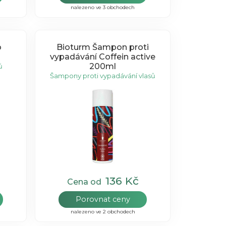
nalezeno ve 3 obchodech
o
Bioturm Šampon proti
vypadávání Coffein active
200ml
ů
Šampony proti vypadávání vlasů
136 Kč
Cena od
Porovnat ceny
nalezeno ve 2 obchodech