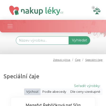
0
Vyhledat
Zdravá výživa
Čaje
Speciální čaje
Speciální čaje
Seřadit výrobky:
Výchozí
Podle abecedy
Dle ceny vzestupně
Megafyt Řebříčková nať 50g