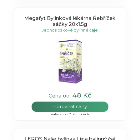
Megafyt Bylinková lékárna Řebříček
sáčky 20x1.5g
Jednosložkové bylinné čaje
48 Kč
Cena od
Porovnat ceny
nalezeno v 7 obchodech
LEROS Naše bylinka Lípa bylinný čaj