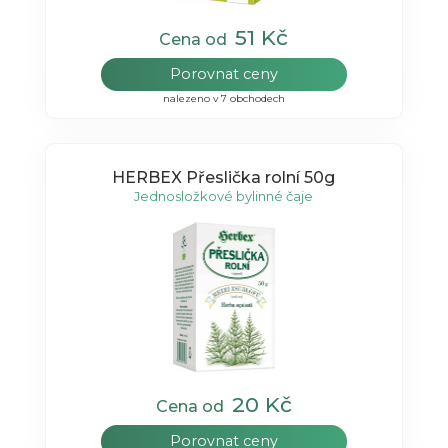
51 Kč
Cena od
Porovnat ceny
nalezeno v 7 obchodech
HERBEX Přeslička rolní 50g
Jednosložkové bylinné čaje
20 Kč
Cena od
Porovnat ceny