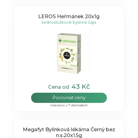
LEROS Heřmánek 20x1g
Jednosložkové bylinné čaje
43 Kč
Cena od
Porovnat ceny
nalezeno v 7 obchodech
Megafyt Bylinková lékárna Černý bez
n.s.20x1.5g