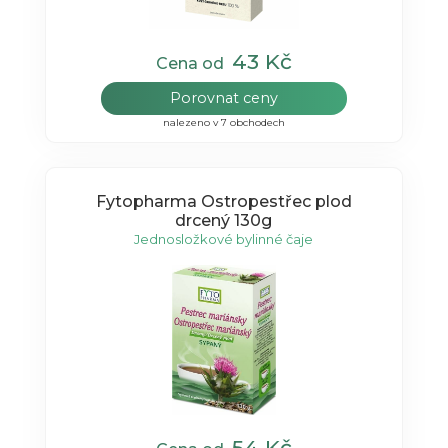
43 Kč
Cena od
Porovnat ceny
nalezeno v 7 obchodech
Fytopharma Ostropestřec plod
drcený 130g
Jednosložkové bylinné čaje
54 Kč