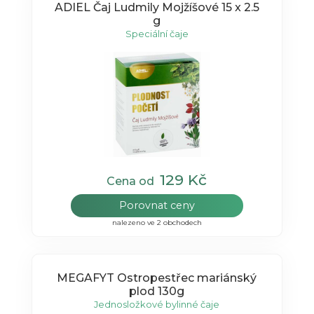
ADIEL Čaj Ludmily Mojžíšové 15 x 2.5
g
Speciální čaje
129 Kč
Cena od
Porovnat ceny
nalezeno ve 2 obchodech
MEGAFYT Ostropestřec mariánský
plod 130g
Jednosložkové bylinné čaje