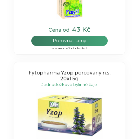
43 Kč
Cena od
Porovnat ceny
nalezeno v 7 obchodech
Fytopharma Yzop porcovaný n.s.
20x1.5g
Jednosložkové bylinné čaje