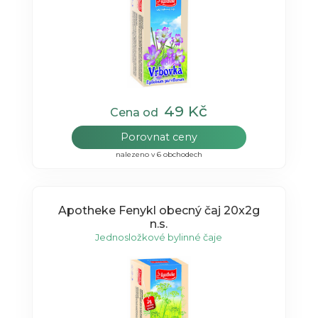
49 Kč
Cena od
Porovnat ceny
nalezeno v 6 obchodech
Apotheke Fenykl obecný čaj 20x2g
n.s.
Jednosložkové bylinné čaje