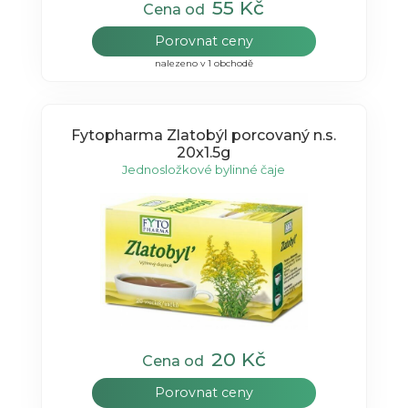
55 Kč
Cena od
Porovnat ceny
nalezeno v 1 obchodě
Fytopharma Zlatobýl porcovaný n.s.
20x1.5g
Jednosložkové bylinné čaje
20 Kč
Cena od
Porovnat ceny