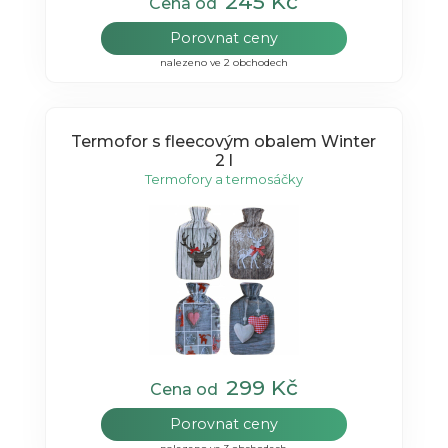
245 Kč
Cena od
Porovnat ceny
nalezeno ve 2 obchodech
Termofor s fleecovým obalem Winter
2 l
Termofory a termosáčky
299 Kč
Cena od
Porovnat ceny