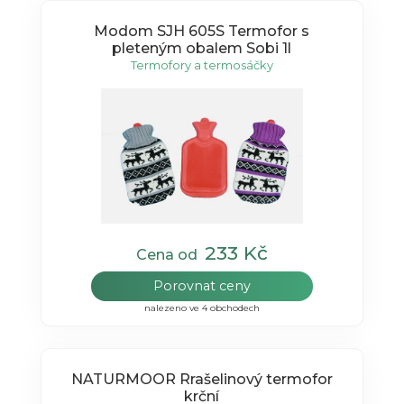
Modom SJH 605S Termofor s
pleteným obalem Sobi 1l
Termofory a termosáčky
233 Kč
Cena od
Porovnat ceny
nalezeno ve 4 obchodech
NATURMOOR Rrašelinový termofor
krční