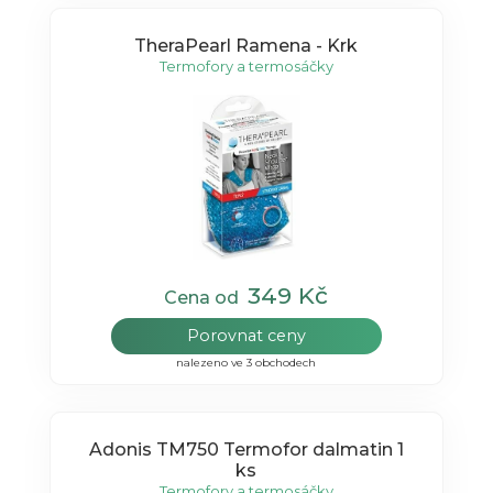
TheraPearl Ramena - Krk
Termofory a termosáčky
349 Kč
Cena od
Porovnat ceny
nalezeno ve 3 obchodech
Adonis TM750 Termofor dalmatin 1
ks
Termofory a termosáčky