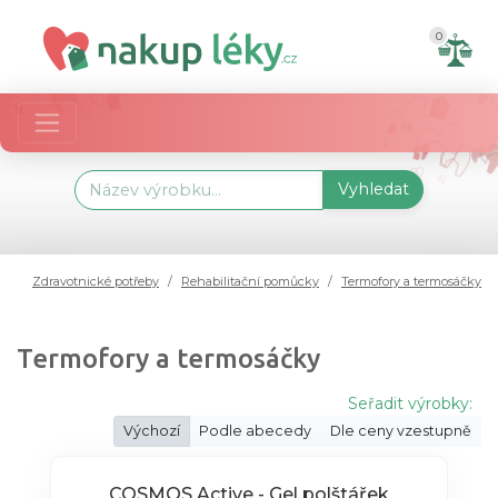
0
Vyhledat
Zdravotnické potřeby
Rehabilitační pomůcky
Termofory a termosáčky
Termofory a termosáčky
Seřadit výrobky:
Výchozí
Podle abecedy
Dle ceny vzestupně
COSMOS Active - Gel polštářek