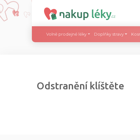
Volně prodejné léky
Doplňky stravy
Kos
Odstranění klíštěte