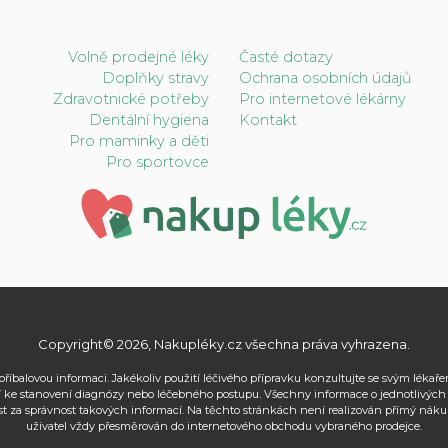
Volně prodejné léky
Časté dotazy
Doplňky stravy
Ochrana osobních údajů
Zdravotnické potřeby
Pro internetové lékárny
Dentální hygiena
Kontakt
Pro maminky a děti
Pro sportovce
Copyright© 2026, Nakupléky.cz všechna práva vyhrazena.
příbalovou informaci. Jakékoliv použití léčivého přípravku konzultujte se svým léka
 ke stanovení diagnózy nebo léčebného postupu. Všechny informace o jednotlivých lé
za správnost takových informací. Na těchto stránkách není realizován přímý náku
uživatel vždy přesměrován do internetového obchodu vybraného prodejce.