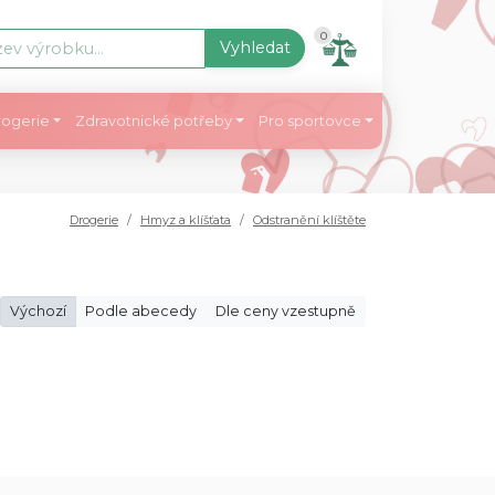
0
Vyhledat
ogerie
Zdravotnické potřeby
Pro sportovce
Drogerie
Hmyz a klíšťata
Odstranění klíštěte
Výchozí
Podle abecedy
Dle ceny vzestupně