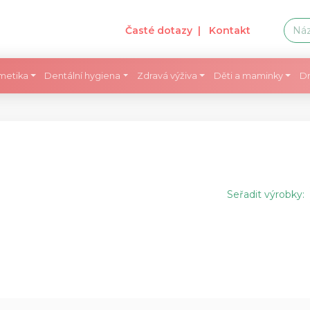
Časté dotazy
| Kontakt
metika
Dentální hygiena
Zdravá výživa
Děti a maminky
Dr
Seřadit výrobky: