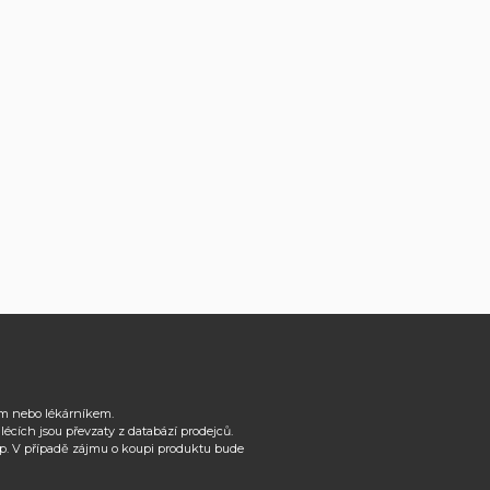
řem nebo lékárníkem.
cích jsou převzaty z databází prodejců.
p. V případě zájmu o koupi produktu bude