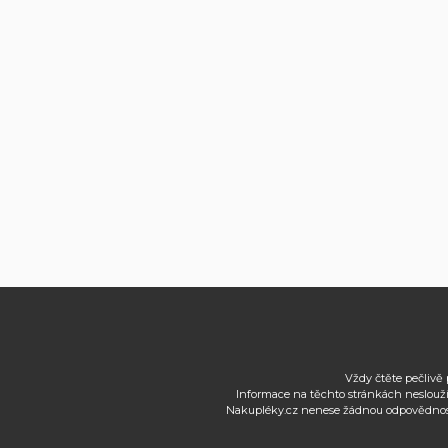
Vždy čtěte pečlivě 
Informace na těchto stránkách neslouží
Nakupléky.cz nenese žádnou odpovědnost 