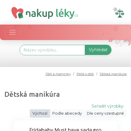
0
Vyhledat
Děti a maminky
Péče o dítě
Dětská manikúra
Dětská manikúra
Seřadit výrobky:
Výchozí
Podle abecedy
Dle ceny vzestupně
Fridababy Must have sada pro