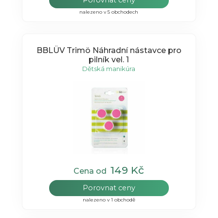
nalezeno v 5 obchodech
BBLÜV Trimö Náhradní nástavce pro
pilník vel. 1
Dětská manikúra
149 Kč
Cena od
Porovnat ceny
nalezeno v 1 obchodě