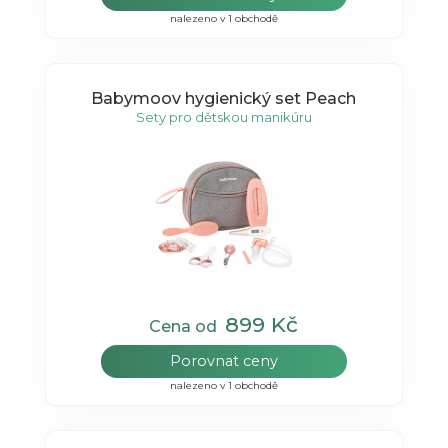
nalezeno v 1 obchodě
Babymoov hygienický set Peach
Sety pro dětskou manikúru
899 Kč
Cena od
Porovnat ceny
nalezeno v 1 obchodě