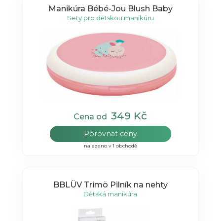
Manikúra Bébé-Jou Blush Baby
Sety pro dětskou manikúru
349 Kč
Cena od
Porovnat ceny
nalezeno v 1 obchodě
BBLÜV Trimö Pilník na nehty
Dětská manikúra