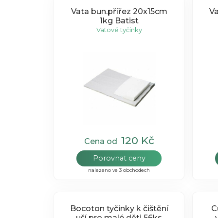
Vata bun.přířez 20x15cm
V
1kg Batist
Vatové tyčinky
120 Kč
Cena od
Porovnat ceny
nalezeno ve 3 obchodech
Bocoton tyčinky k čištění
C
uší pro malé děti 56ks