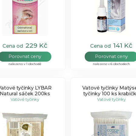
229 Kč
141 Kč
Cena od
Cena od
Porovnat ceny
Porovnat ceny
nalezeno v 1 obchodě
nalezeno v 6 obchodech
Vatové tyčinky LYBAR
Vatové tyčinky Matýs
Natural sáček 200ks
tyčinky 100 ks krabič
Vatové tyčinky
Vatové tyčinky