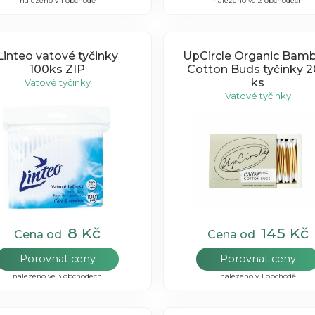
nalezeno v 1 obchodě
nalezeno ve 2 obchodech
Linteo vatové tyčinky
UpCircle Organic Bam
100ks ZIP
Cotton Buds tyčinky 
ks
Vatové tyčinky
Vatové tyčinky
8 Kč
145 Kč
Cena od
Cena od
Porovnat ceny
Porovnat ceny
nalezeno ve 3 obchodech
nalezeno v 1 obchodě