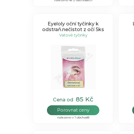
nalezeno ve 2 obchodech
Eyeloly oční tyčinky k
odstraň.nečistot z očí 5ks
Vatové tyčinky
85 Kč
Cena od
Porovnat ceny
nalezeno v 1 obchodě