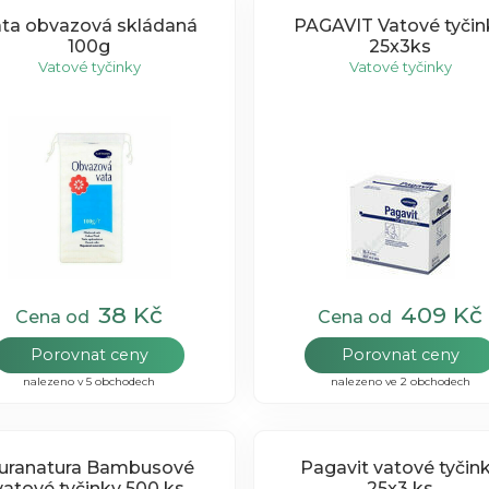
ata obvazová skládaná
PAGAVIT Vatové tyčin
100g
25x3ks
Vatové tyčinky
Vatové tyčinky
38 Kč
409 Kč
Cena od
Cena od
Porovnat ceny
Porovnat ceny
nalezeno v 5 obchodech
nalezeno ve 2 obchodech
uranatura Bambusové
Pagavit vatové tyčin
vatové tyčinky 500 ks
25x3 ks