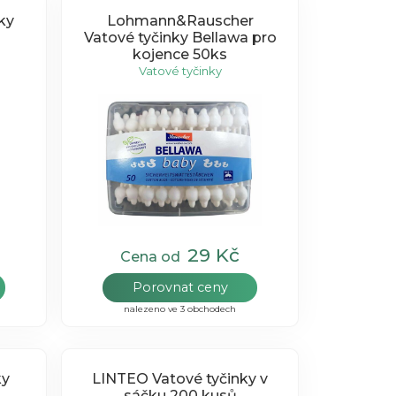
ky
Lohmann&Rauscher
Vatové tyčinky Bellawa pro
kojence 50ks
Vatové tyčinky
29 Kč
Cena od
Porovnat ceny
nalezeno ve 3 obchodech
ky
LINTEO Vatové tyčinky v
sáčku 200 kusů