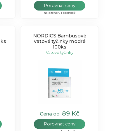
Porovnat ceny
nalezeno v 1 obchodě
NORDICS Bambusové
0ks
vatové tyčinky modré
100ks
Vatové tyčinky
89 Kč
Cena od
Porovnat ceny