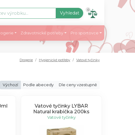
0
Vyhledat
ogerie
Zdravotnické potřeby
Pro sportovce
Drogerie
Hygienické potřeby
Vatové tyčinky
Výchozí
Podle abecedy
Dle ceny vzestupně
0ml
Vatové tyčinky LYBAR
Natural krabička 200ks
Vatové tyčinky