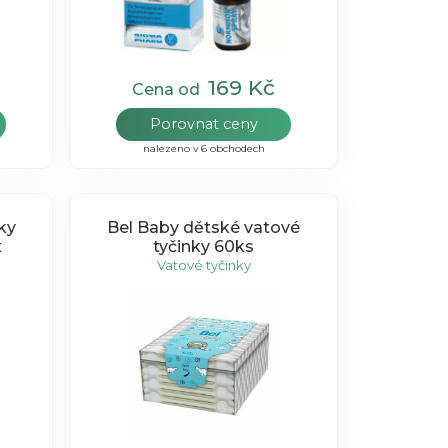
169 Kč
Cena od
Porovnat ceny
nalezeno v 6 obchodech
ky
Bel Baby dětské vatové
x
tyčinky 60ks
Vatové tyčinky