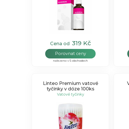
319 Kč
Cena od
Porovnat ceny
nalezeno v 5 obchodech
Linteo Premium vatové
tyčinky v dóze 100ks
Vatové tyčinky