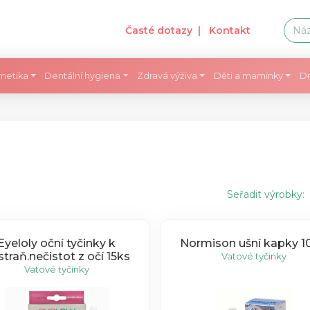
Časté dotazy
| Kontakt
metika
Dentální hygiena
Zdravá výživa
Děti a maminky
Dr
Seřadit výrobky:
Eyeloly oční tyčinky k
Normison ušní kapky 1
traň.nečistot z očí 15ks
Vatové tyčinky
Vatové tyčinky