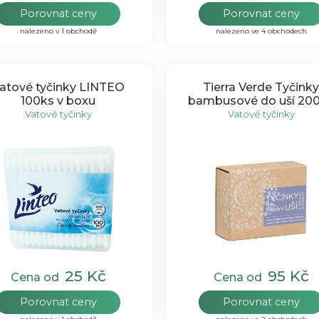
Porovnat ceny
Porovnat ceny
nalezeno v 1 obchodě
nalezeno ve 4 obchodech
atové tyčinky LINTEO
Tierra Verde Tyčinky
100ks v boxu
bambusové do uší 20
Vatové tyčinky
Vatové tyčinky
25 Kč
95 Kč
Cena od
Cena od
Porovnat ceny
Porovnat ceny