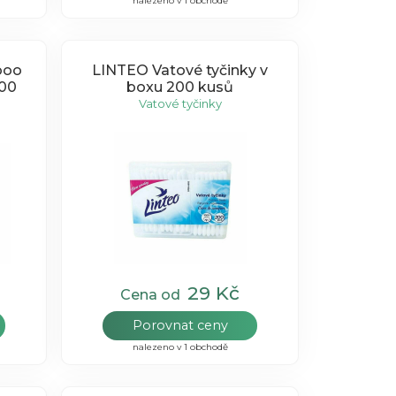
nalezeno v 1 obchodě
boo
LINTEO Vatové tyčinky v
200
boxu 200 kusů
Vatové tyčinky
29 Kč
Cena od
Porovnat ceny
nalezeno v 1 obchodě