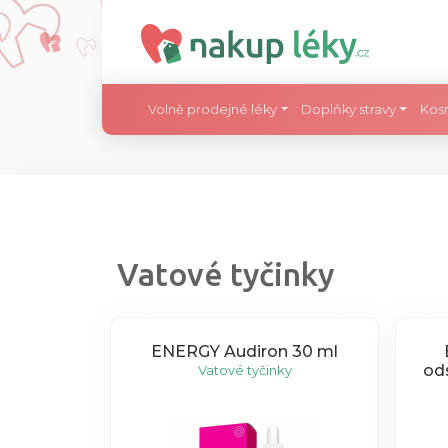
Volně prodejné léky
Doplňky stravy
Kos
Vatové tyčinky
ENERGY Audiron 30 ml
ods
Vatové tyčinky