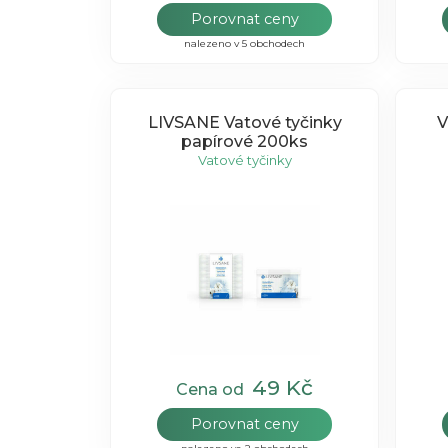
Porovnat ceny
nalezeno v 5 obchodech
LIVSANE Vatové tyčinky
V
papírové 200ks
Vatové tyčinky
49 Kč
Cena od
Porovnat ceny