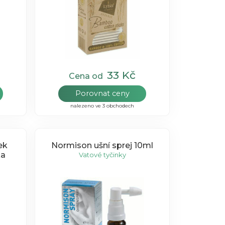
33 Kč
Cena od
Porovnat ceny
nalezeno ve 3 obchodech
ek
Normison ušní sprej 10ml
ka
Vatové tyčinky