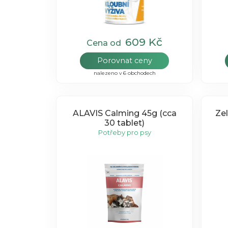
609 Kč
Cena od
Porovnat ceny
nalezeno v 6 obchodech
ALAVIS Calming 45g (cca
Ze
30 tablet)
Potřeby pro psy