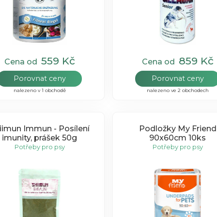
559 Kč
859 Kč
Cena od
Cena od
Porovnat ceny
Porovnat ceny
nalezeno v 1 obchodě
nalezeno ve 2 obchodech
iimun Immun - Posílení
Podložky My Friend
imunity, prášek 50g
90x60cm 10ks
Potřeby pro psy
Potřeby pro psy