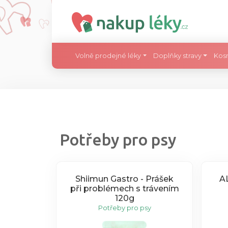
Volně prodejné léky
Doplňky stravy
Kos
Potřeby pro psy
Shiimun Gastro - Prášek
A
při problémech s trávením
120g
Potřeby pro psy