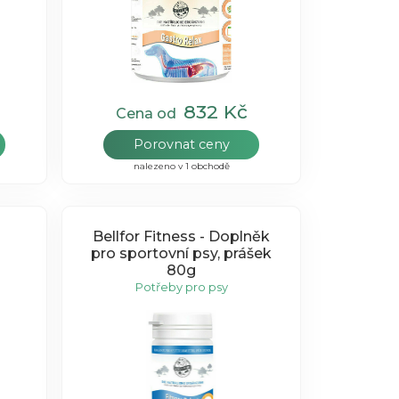
832 Kč
Cena od
Porovnat ceny
nalezeno v 1 obchodě
Bellfor Fitness - Doplněk
pro sportovní psy, prášek
80g
Potřeby pro psy