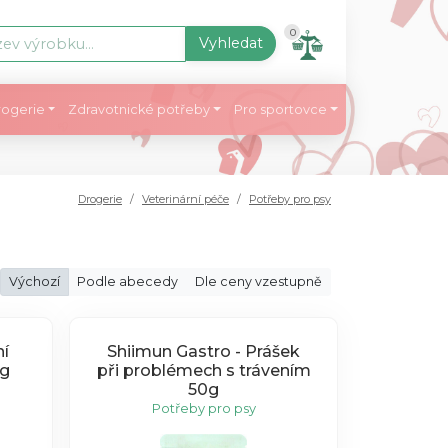
0
Vyhledat
ogerie
Zdravotnické potřeby
Pro sportovce
Drogerie
Veterinární péče
Potřeby pro psy
Výchozí
Podle abecedy
Dle ceny vzestupně
ní
Shiimun Gastro - Prášek
0g
při problémech s trávením
50g
Potřeby pro psy