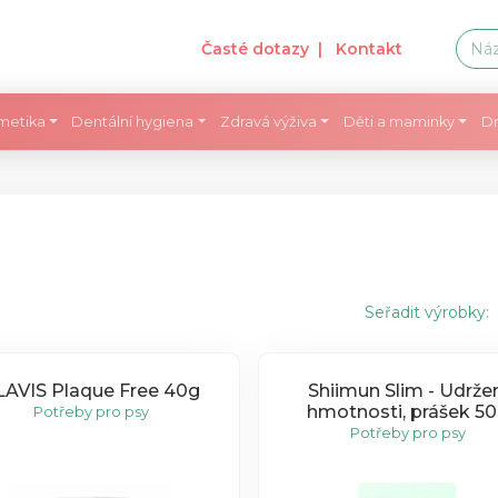
Časté dotazy
| Kontakt
metika
Dentální hygiena
Zdravá výživa
Děti a maminky
Dr
Seřadit výrobky:
LAVIS Plaque Free 40g
Shiimun Slim - Udrže
hmotnosti, prášek 5
Potřeby pro psy
Potřeby pro psy