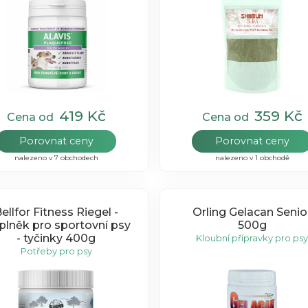
419 Kč
359 Kč
Cena od
Cena od
Porovnat ceny
Porovnat ceny
nalezeno v 7 obchodech
nalezeno v 1 obchodě
ellfor Fitness Riegel -
Orling Gelacan Senio
lněk pro sportovní psy
500g
- tyčinky 400g
Kloubní přípravky pro psy
Potřeby pro psy