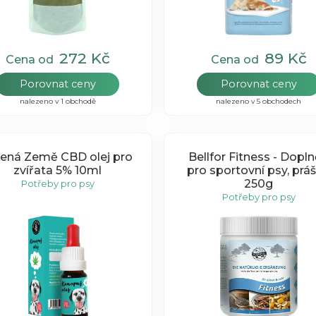
272 Kč
89 Kč
Cena od
Cena od
Porovnat ceny
Porovnat ceny
nalezeno v 1 obchodě
nalezeno v 5 obchodech
lená Země CBD olej pro
Bellfor Fitness - Dopl
zvířata 5% 10ml
pro sportovní psy, prá
250g
Potřeby pro psy
Potřeby pro psy