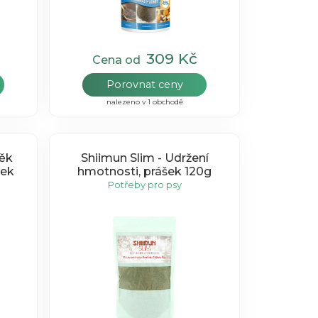
309 Kč
Cena od
Porovnat ceny
nalezeno v 1 obchodě
něk
Shiimun Slim - Udržení
šek
hmotnosti, prášek 120g
Potřeby pro psy