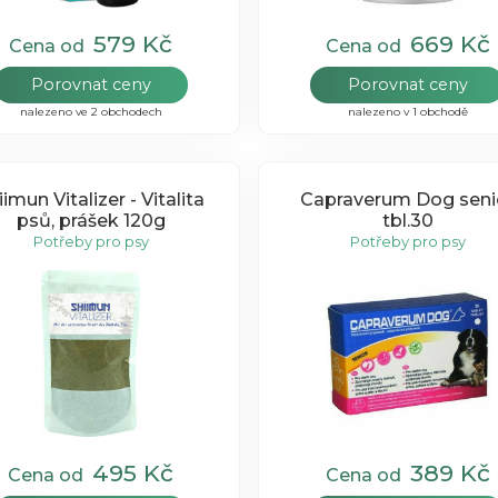
579 Kč
669 Kč
Cena od
Cena od
Porovnat ceny
Porovnat ceny
nalezeno ve 2 obchodech
nalezeno v 1 obchodě
iimun Vitalizer - Vitalita
Capraverum Dog seni
psů, prášek 120g
tbl.30
Potřeby pro psy
Potřeby pro psy
495 Kč
389 Kč
Cena od
Cena od