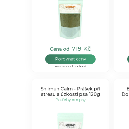
719 Kč
Cena od
Porovnat ceny
nalezeno v 1 obchodě
Shiimun Calm - Prášek při
B
stresu a úzkosti psa 120g
Dop
Potřeby pro psy