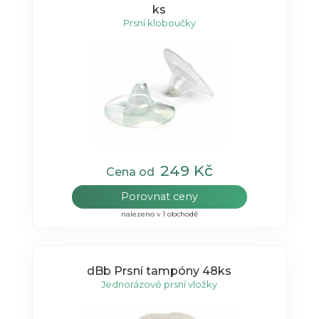
ks
Prsní kloboučky
249 Kč
Cena od
Porovnat ceny
nalezeno v 1 obchodě
dBb Prsní tampóny 48ks
Jednorázové prsní vložky