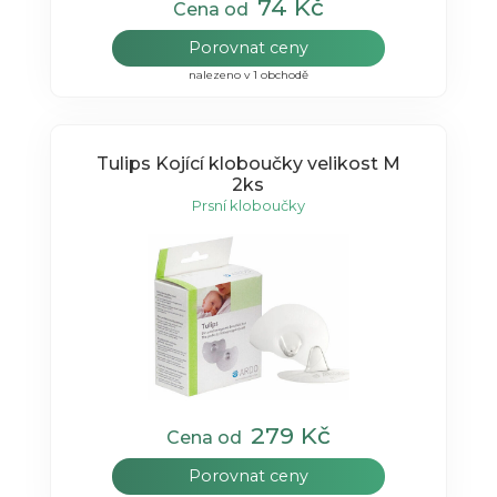
74 Kč
Cena od
Porovnat ceny
nalezeno v 1 obchodě
Tulips Kojící kloboučky velikost M
2ks
Prsní kloboučky
279 Kč
Cena od
Porovnat ceny