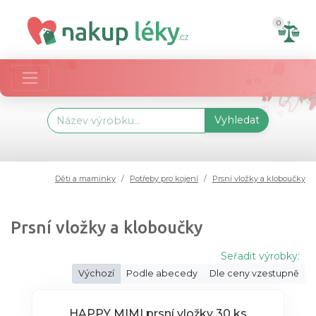
0
Vyhledat
Děti a maminky
Potřeby pro kojení
Prsní vložky a kloboučky
Prsní vložky a kloboučky
Seřadit výrobky:
Výchozí
Podle abecedy
Dle ceny vzestupně
HAPPY MIMI prsní vložky 30 ks