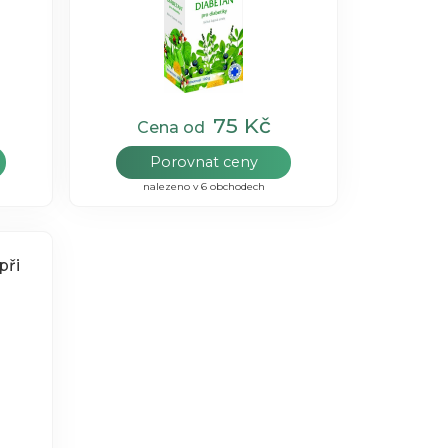
75 Kč
Cena od
Porovnat ceny
nalezeno v 6 obchodech
při