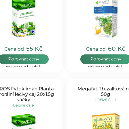
55 Kč
60 Kč
Cena od
Cena od
Porovnat ceny
Porovnat ceny
nalezeno v 6 obchodech
nalezeno v 6 obchodech
ROS Fytokliman Planta
Megafyt Třezalková n
orální léčivý čaj 20x1.5g
50g
sáčky
Léčivé čaje
Léčivé čaje