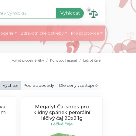
0
Vyhledat
ogerie
Zdravotnické potřeby
Pro sportovce
Volně prodejné léky
Pohybový aparát
Léčivé čaje
Výchozí
Podle abecedy
Dle ceny vzestupně
vá
Megafyt Čaj.směs pro
5gm
klidný spánek perorální
léčivý čaj 20x2.1g
Léčivé čaje