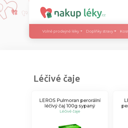
Volně prodejné léky
Doplňky stravy
Kos
Léčivé čaje
LEROS Pulmoran perorální
L
léčivý čaj 100g sypaný
per
Léčivé čaje