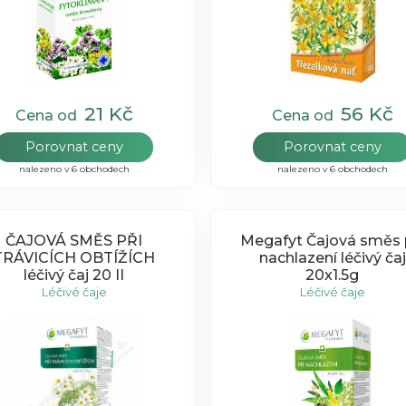
21 Kč
56 Kč
Cena od
Cena od
Porovnat ceny
Porovnat ceny
nalezeno v 6 obchodech
nalezeno v 6 obchodech
ČAJOVÁ SMĚS PŘI
Megafyt Čajová směs 
TRÁVICÍCH OBTÍŽÍCH
nachlazení léčivý čaj
léčivý čaj 20 II
20x1.5g
Léčivé čaje
Léčivé čaje