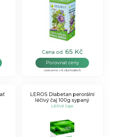
65 Kč
Cena od
Porovnat ceny
nalezeno v 6 obchodech
ať
LEROS Diabetan perorální
léčivý čaj 100g sypaný
Léčivé čaje