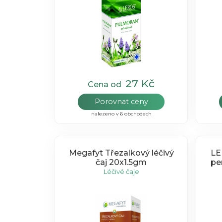
27 Kč
Cena od
Porovnat ceny
nalezeno v 6 obchodech
Megafyt Třezalkový léčivý
LE
čaj 20x1.5gm
per
Léčivé čaje