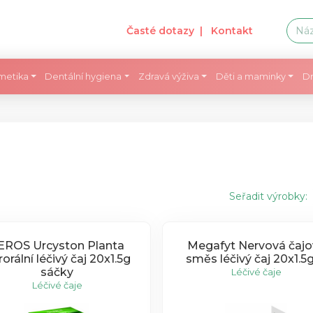
Časté dotazy
| Kontakt
metika
Dentální hygiena
Zdravá výživa
Děti a maminky
Dr
Seřadit výrobky:
EROS Urcyston Planta
Megafyt Nervová čajo
orální léčivý čaj 20x1.5g
směs léčivý čaj 20x1.
sáčky
Léčivé čaje
Léčivé čaje