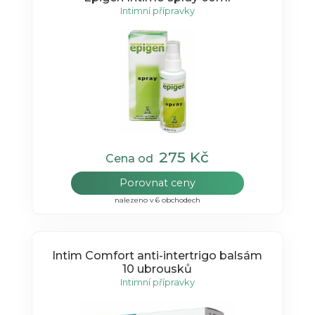
Intimní přípravky
275 Kč
Cena od
Porovnat ceny
nalezeno v 6 obchodech
Intim Comfort anti-intertrigo balsám
10 ubrousků
Intimní přípravky