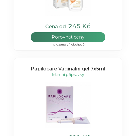
245 Kč
Cena od
Porovnat ceny
nalezeno v 1 obchodě
Papilocare Vaginální gel 7x5ml
Intimní přípravky