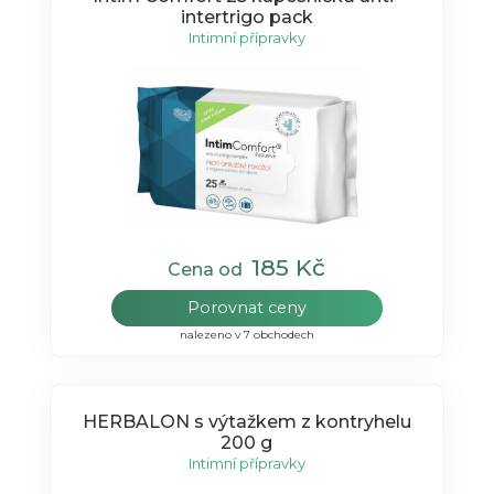
intertrigo pack
Intimní přípravky
185 Kč
Cena od
Porovnat ceny
nalezeno v 7 obchodech
HERBALON s výtažkem z kontryhelu
200 g
Intimní přípravky