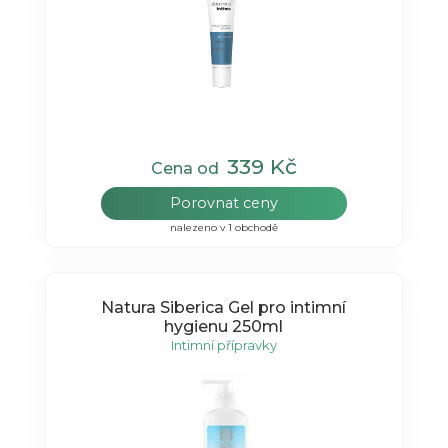
339 Kč
Cena od
Porovnat ceny
nalezeno v 1 obchodě
Natura Siberica Gel pro intimní
hygienu 250ml
Intimní přípravky