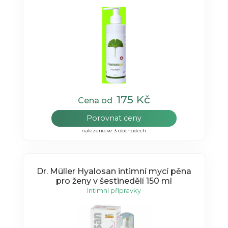
175 Kč
Cena od
Porovnat ceny
nalezeno ve 3 obchodech
Dr. Müller Hyalosan intimní mycí pěna
pro ženy v šestinedělí 150 ml
Intimní přípravky