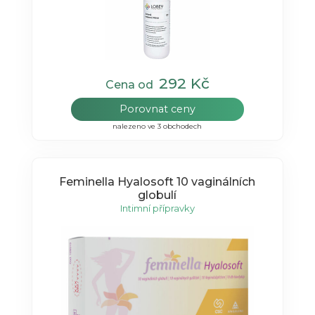
292 Kč
Cena od
Porovnat ceny
nalezeno ve 3 obchodech
Feminella Hyalosoft 10 vaginálních
globulí
Intimní přípravky