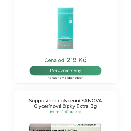
219 Kč
Cena od
Porovnat ceny
nalezeno v 6 obchodech
Suppositoria glycerini SANOVA
Glycerínové čípky Extra, 3g
Intimní přípravky