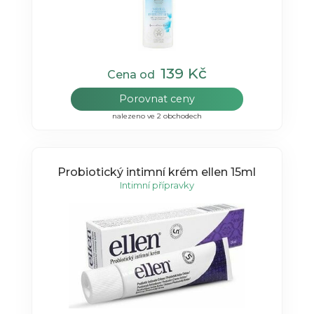
139 Kč
Cena od
Porovnat ceny
nalezeno ve 2 obchodech
Probiotický intimní krém ellen 15ml
Intimní přípravky