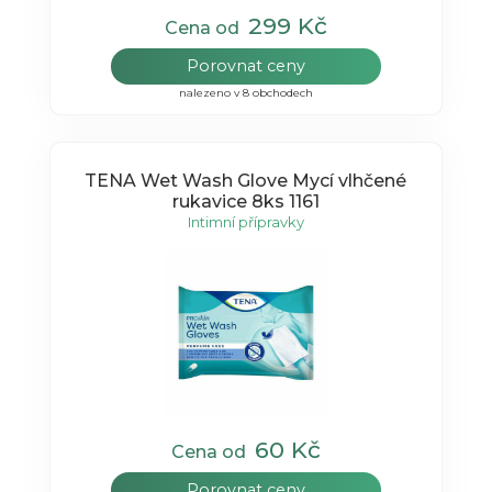
299 Kč
Cena od
Porovnat ceny
nalezeno v 8 obchodech
TENA Wet Wash Glove Mycí vlhčené
rukavice 8ks 1161
Intimní přípravky
60 Kč
Cena od
Porovnat ceny