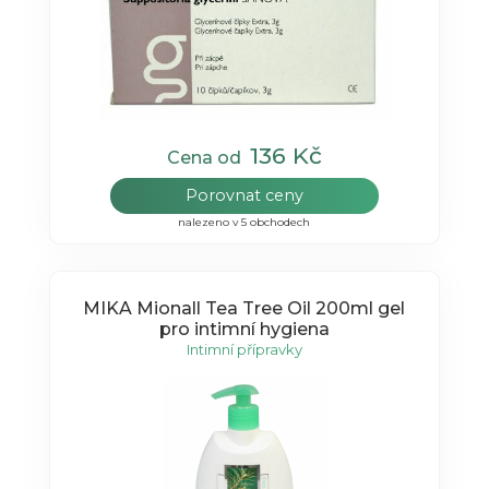
136 Kč
Cena od
Porovnat ceny
nalezeno v 5 obchodech
MIKA Mionall Tea Tree Oil 200ml gel
pro intimní hygiena
Intimní přípravky