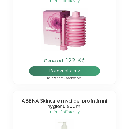
Intimní přípravky
122 Kč
Cena od
Porovnat ceny
nalezeno v 5 obchodech
ABENA Skincare mycí gel pro intimní
hygienu 500ml
Intimní přípravky