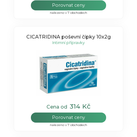
Porovnat ceny
nalezeno v 7 obchodech
CICATRIDINA poševní čípky 10x2g
Intimní přípravky
314 Kč
Cena od
Porovnat ceny
nalezeno v 7 obchodech