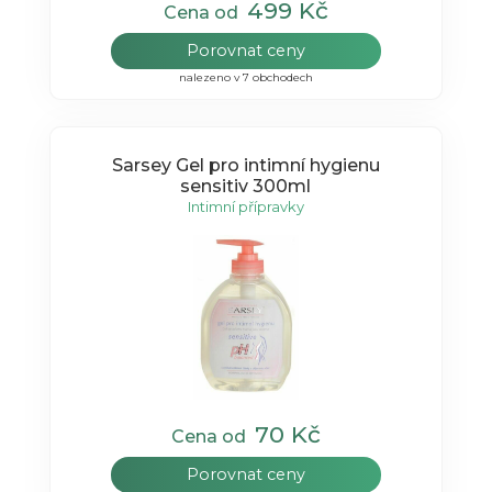
499 Kč
Cena od
Porovnat ceny
nalezeno v 7 obchodech
Sarsey Gel pro intimní hygienu
sensitiv 300ml
Intimní přípravky
70 Kč
Cena od
Porovnat ceny