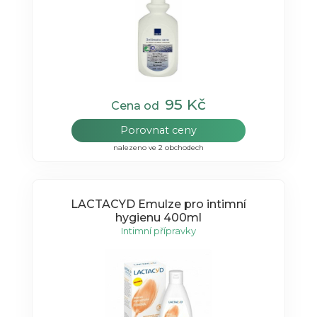
95 Kč
Cena od
Porovnat ceny
nalezeno ve 2 obchodech
LACTACYD Emulze pro intimní
hygienu 400ml
Intimní přípravky