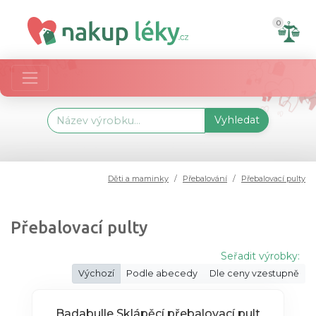
0
Vyhledat
Děti a maminky
Přebalování
Přebalovací pulty
Přebalovací pulty
Seřadit výrobky:
Výchozí
Podle abecedy
Dle ceny vzestupně
Badabulle Sklápěcí přebalovací pult