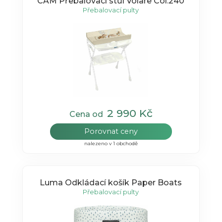
CAM Přebalovací stůl Volare Col.240
Přebalovací pulty
2 990 Kč
Cena od
Porovnat ceny
nalezeno v 1 obchodě
Luma Odkládací košík Paper Boats
Přebalovací pulty