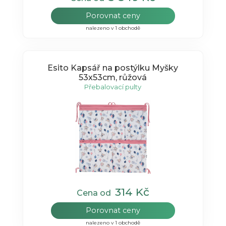
Porovnat ceny
nalezeno v 1 obchodě
Esito Kapsář na postýlku Myšky
53x53cm, růžová
Přebalovací pulty
314 Kč
Cena od
Porovnat ceny
nalezeno v 1 obchodě