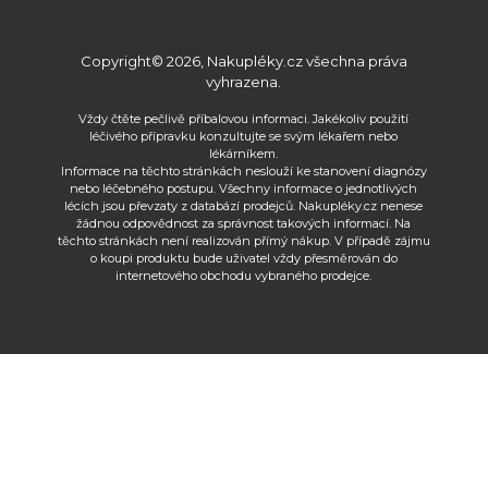
Copyright© 2026, Nakupléky.cz všechna práva
vyhrazena.
Vždy čtěte pečlivě příbalovou informaci. Jakékoliv použití
léčivého přípravku konzultujte se svým lékařem nebo
lékárníkem.
Informace na těchto stránkách neslouží ke stanovení diagnózy
nebo léčebného postupu. Všechny informace o jednotlivých
lécích jsou převzaty z databází prodejců. Nakupléky.cz nenese
žádnou odpovědnost za správnost takových informací. Na
těchto stránkách není realizován přímý nákup. V případě zájmu
o koupi produktu bude uživatel vždy přesměrován do
internetového obchodu vybraného prodejce.