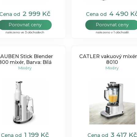
2 999 Kč
4 490 K
Cena od
Cena od
Porovnat ceny
Porovnat ceny
nalezeno ve 3 obchodech
nalezeno v 1 obchodě
AUBEN Stick Blender
CATLER vakuový mixér
800 mixér, Barva: Bílá
8010
Mixéry
Mixéry
1 199 Kč
3 417 Kč
Cena od
Cena od