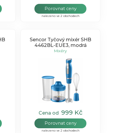
Porovnat ceny
nalezeno ve 2 obchodech
HB
Sencor Tyčový mixér SHB
4462BL-EUE3, modrá
Mixéry
999 Kč
Cena od
Porovnat ceny
nalezeno ve 2 obchodech