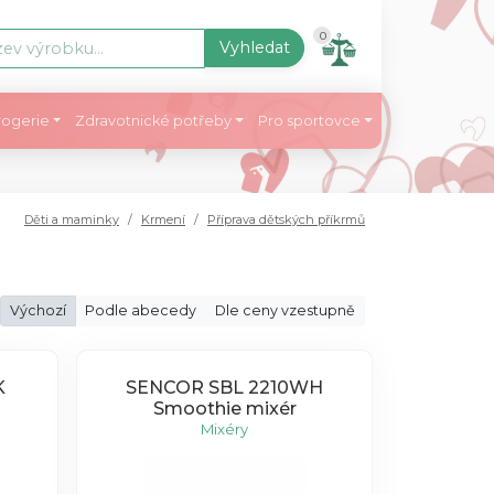
0
Vyhledat
ogerie
Zdravotnické potřeby
Pro sportovce
Děti a maminky
Krmení
Příprava dětských příkrmů
Výchozí
Podle abecedy
Dle ceny vzestupně
K
SENCOR SBL 2210WH
Smoothie mixér
Mixéry