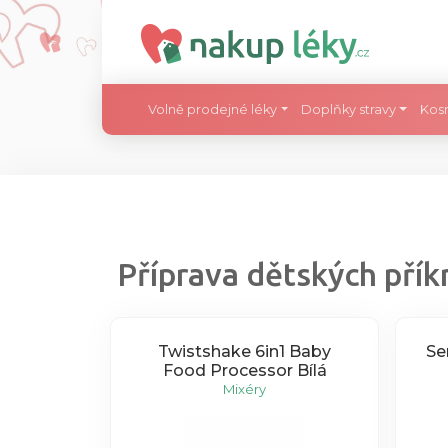
Volně prodejné léky
Doplňky stravy
Kos
Příprava dětských pří
Twistshake 6in1 Baby
Se
Food Processor Bílá
Mixéry