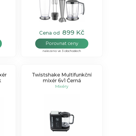
899 Kč
Cena od
Porovnat ceny
nalezeno ve 3 obchodech
xér
Twistshake Multifunkční
k
mixér 6v1 Černá
Mixéry