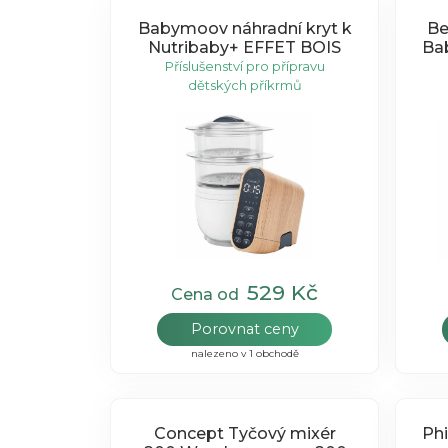
Babymoov náhradní kryt k
Be
Nutribaby+ EFFET BOIS
Ba
Příslušenství pro přípravu
dětských příkrmů
529 Kč
Cena od
Porovnat ceny
nalezeno v 1 obchodě
Concept Tyčový mixér
Ph