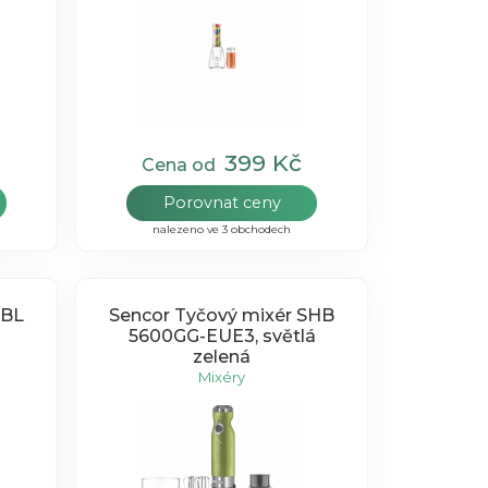
399 Kč
Cena od
Porovnat ceny
nalezeno ve 3 obchodech
SBL
Sencor Tyčový mixér SHB
5600GG-EUE3, světlá
zelená
Mixéry