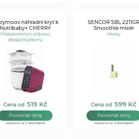
bymoov náhradní kryt k
SENCOR SBL 2211G
Nutribaby+ CHERRY
Smoothie mixér
Příslušenství pro přípravu
Mixéry
dětských příkrmů
519 Kč
599 Kč
Cena od
Cena od
Porovnat ceny
Porovnat ceny
nalezeno ve 2 obchodech
nalezeno ve 3 obchodech