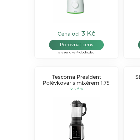
3 Kč
Cena od
Porovnat ceny
nalezeno ve 4 obchodech
Tescoma President
S
Polévkovar s mixérem 1,75l
Mixéry