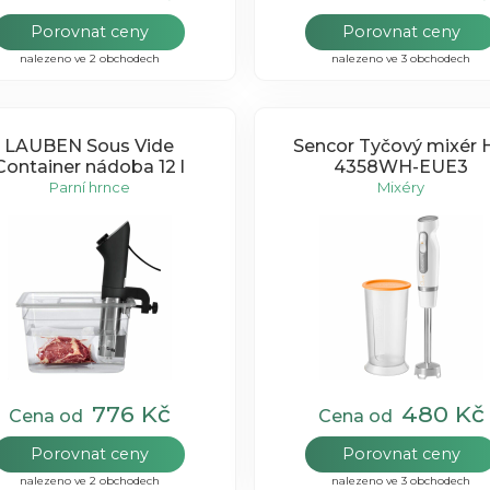
Porovnat ceny
Porovnat ceny
nalezeno ve 2 obchodech
nalezeno ve 3 obchodech
LAUBEN Sous Vide
Sencor Tyčový mixér 
Container nádoba 12 l
4358WH-EUE3
Parní hrnce
Mixéry
776 Kč
480 Kč
Cena od
Cena od
Porovnat ceny
Porovnat ceny
nalezeno ve 2 obchodech
nalezeno ve 3 obchodech