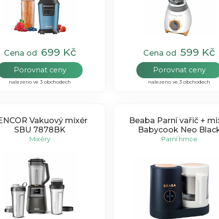
699 Kč
599 Kč
Cena od
Cena od
Porovnat ceny
Porovnat ceny
nalezeno ve 3 obchodech
nalezeno ve 3 obchodech
ENCOR Vakuový mixér
Beaba Parní vařič + mi
SBU 7878BK
Babycook Neo Blac
Mixéry
Parní hrnce