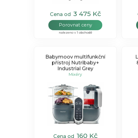
3 475 Kč
Cena od
Porovnat ceny
nalezeno v 1 obchodě
Babymoov multifunkční
L
přístroj Nutribaby+
Industrial Grey
Mixéry
160 Kč
Cena od