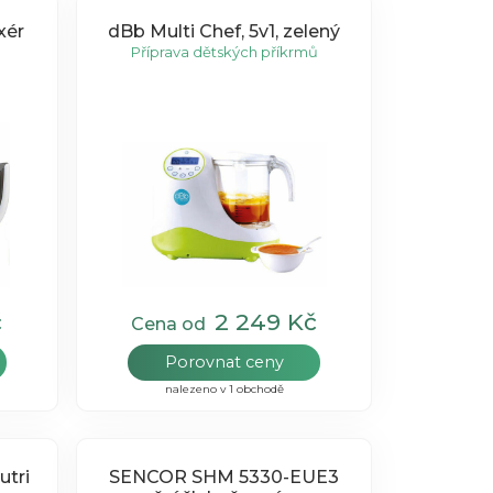
dBb Multi Chef, 5v1, zelený
Příprava dětských příkrmů
č
2 249 Kč
Cena od
Porovnat ceny
nalezeno v 1 obchodě
tri
SENCOR SHM 5330-EUE3