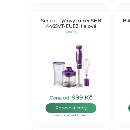
Sencor Tyčový mixér SHB
Ba
4465VT-EUE3, fialová
Mixéry
999 Kč
Cena od
Porovnat ceny
nalezeno ve 3 obchodech