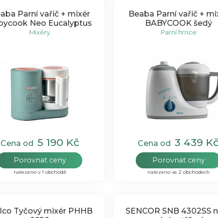
aba Parní vařič + mixér
Beaba Parní vařič + mixér
bycook Neo Eucalyptus
BABYCOOK šedý
Mixéry
Parní hrnce
5 190 Kč
3 439 K
Cena od
Cena od
Porovnat ceny
Porovnat ceny
nalezeno v 1 obchodě
nalezeno ve 2 obchodech
ilco Tyčový mixér PHHB
SENCOR SNB 4302SS nu