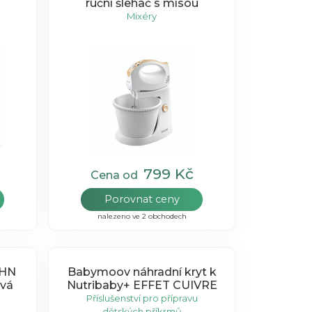
ruční šlehač s mísou
Mixéry
799 Kč
Cena od
Porovnat ceny
nalezeno ve 2 obchodech
SHN
Babymoov náhradní kryt k
vá
Nutribaby+ EFFET CUIVRE
Příslušenství pro přípravu
dětských příkrmů