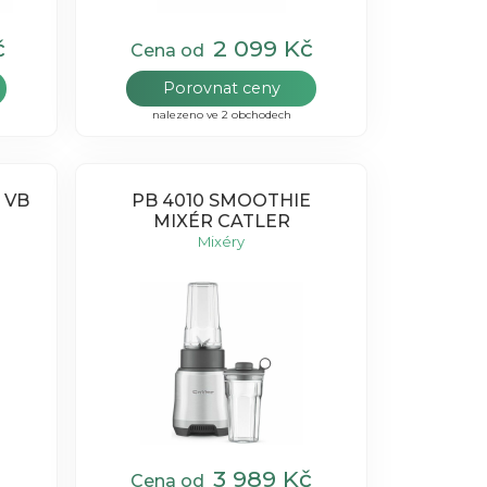
č
2 099 Kč
Cena od
Porovnat ceny
nalezeno ve 2 obchodech
 VB
PB 4010 SMOOTHIE
MIXÉR CATLER
Mixéry
3 989 Kč
Cena od