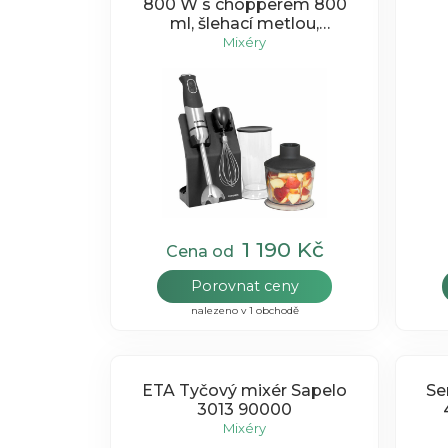
800 W s chopperem 800
ml, šlehací metlou,
stojánkem a mixovací
Mixéry
nádobou TM4735
1 190 Kč
Cena od
Porovnat ceny
nalezeno v 1 obchodě
ETA Tyčový mixér Sapelo
Se
3013 90000
Mixéry