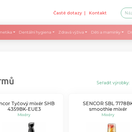
Časté dotazy
| Kontakt
metika
Dentální hygiena
Zdravá výživa
Děti a maminky
Dr
krmů
Seřadit výrobky:
ncor Tyčový mixér SHB
SENCOR SBL 7178B
4359BK-EUE3
smoothie mixér
Mixéry
Mixéry