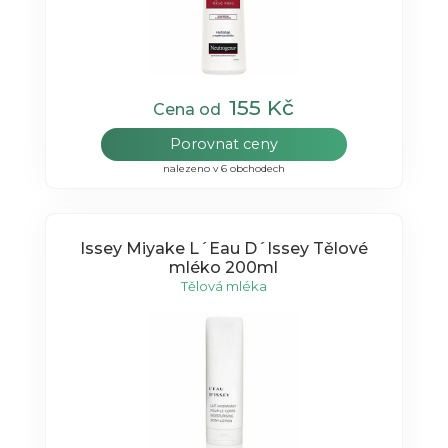
155 Kč
Cena od
Porovnat ceny
nalezeno v 6 obchodech
Issey Miyake L´Eau D´Issey Tělové
mléko 200ml
Tělová mléka