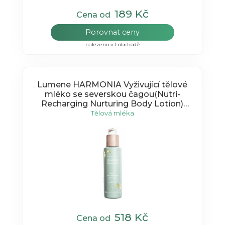
189 Kč
Cena od
Porovnat ceny
nalezeno v 1 obchodě
Lumene HARMONIA Vyživující tělové
mléko se severskou čagou(Nutri-
Recharging Nurturing Body Lotion)
200ml
Tělová mléka
518 Kč
Cena od