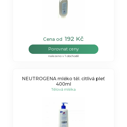
192 Kč
Cena od
Porovnat ceny
nalezeno v 1 obchodě
NEUTROGENA mléko těl. citlivá pleť
400ml
Tělová mléka