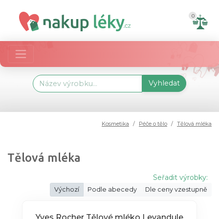
0
Vyhledat
Kosmetika
Péče o tělo
Tělová mléka
Tělová mléka
Seřadit výrobky:
Výchozí
Podle abecedy
Dle ceny vzestupně
Yves Rocher Tělové mléko Levandule