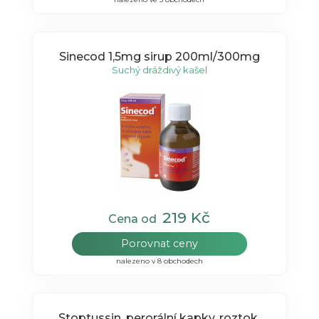
Sinecod 1,5mg sirup 200ml/300mg
Suchý dráždivý kašel
219 Kč
Cena od
Porovnat ceny
nalezeno v 8 obchodech
Stoptussin, perorální kapky, roztok,