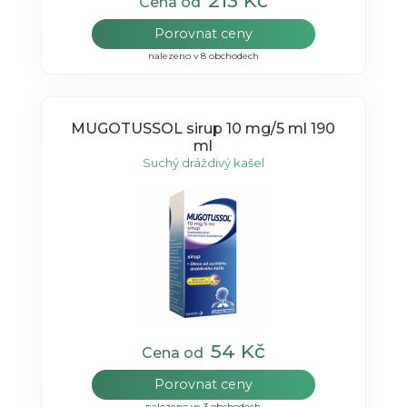
213 Kč
Cena od
Porovnat ceny
nalezeno v 8 obchodech
MUGOTUSSOL sirup 10 mg/5 ml 190
ml
Suchý dráždivý kašel
54 Kč
Cena od
Porovnat ceny
nalezeno ve 3 obchodech