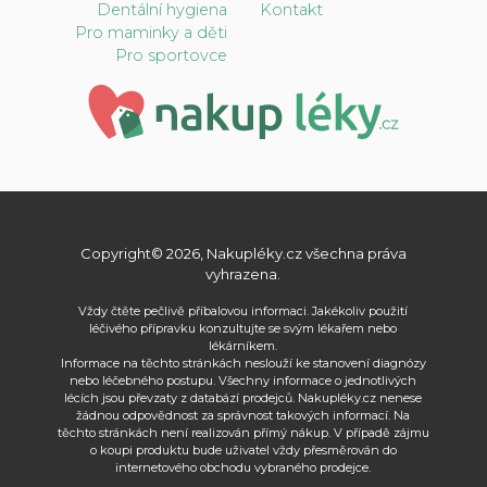
Dentální hygiena
Kontakt
Pro maminky a děti
Pro sportovce
Copyright© 2026, Nakupléky.cz všechna práva
vyhrazena.
Vždy čtěte pečlivě příbalovou informaci. Jakékoliv použití
léčivého přípravku konzultujte se svým lékařem nebo
lékárníkem.
Informace na těchto stránkách neslouží ke stanovení diagnózy
nebo léčebného postupu. Všechny informace o jednotlivých
lécích jsou převzaty z databází prodejců. Nakupléky.cz nenese
žádnou odpovědnost za správnost takových informací. Na
těchto stránkách není realizován přímý nákup. V případě zájmu
o koupi produktu bude uživatel vždy přesměrován do
internetového obchodu vybraného prodejce.