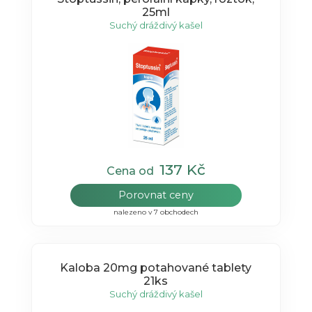
25ml
Suchý dráždivý kašel
137 Kč
Cena od
Porovnat ceny
nalezeno v 7 obchodech
Kaloba 20mg potahované tablety
21ks
Suchý dráždivý kašel