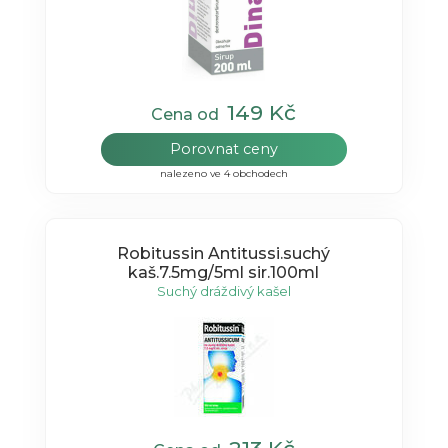
149 Kč
Cena od
Porovnat ceny
nalezeno ve 4 obchodech
Robitussin Antitussi.suchý
kaš.7.5mg/5ml sir.100ml
Suchý dráždivý kašel