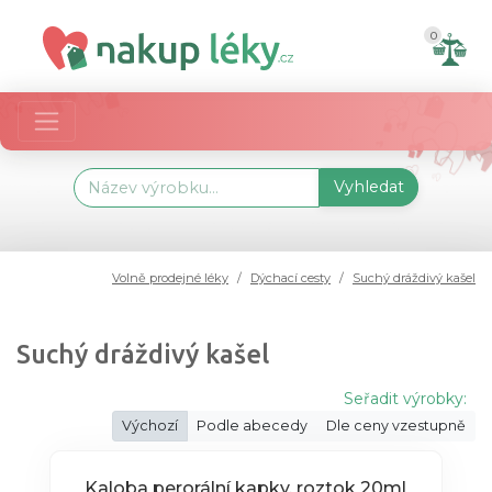
0
Vyhledat
Volně prodejné léky
Dýchací cesty
Suchý dráždivý kašel
Suchý dráždivý kašel
Seřadit výrobky:
Výchozí
Podle abecedy
Dle ceny vzestupně
Kaloba perorální kapky, roztok 20ml