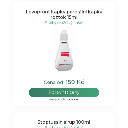
Levopront kapky perorální kapky
roztok 15ml
Suchý dráždivý kašel
159 Kč
Cena od
Porovnat ceny
nalezeno v 8 obchodech
Stoptussin sirup 100ml
Suchý dráždivý kašel