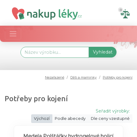
0
Vyhledat
Nezařazené
Děti a maminky
Potřeby pro kojení
Potřeby pro kojení
Seřadit výrobky:
Výchozí
Podle abecedy
Dle ceny vzestupně
Medela Polštářky hydrogelové hojicí