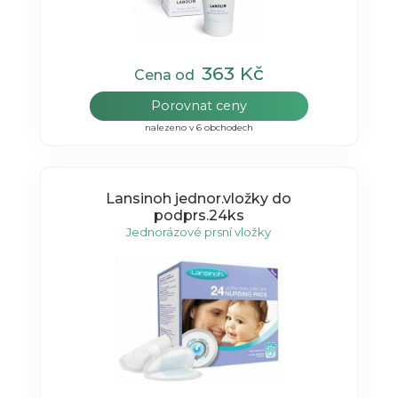
363 Kč
Cena od
Porovnat ceny
nalezeno v 6 obchodech
Lansinoh jednor.vložky do
podprs.24ks
Jednorázové prsní vložky