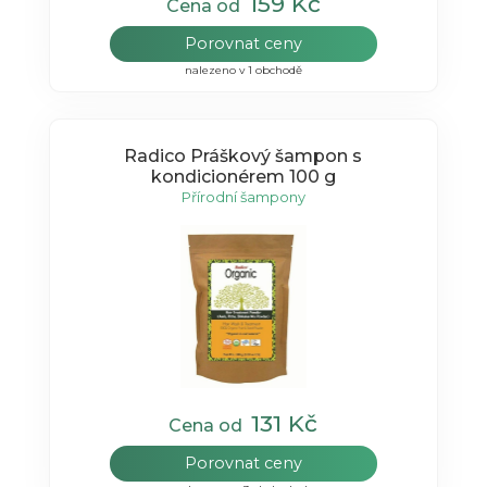
159 Kč
Cena od
Porovnat ceny
nalezeno v 1 obchodě
Radico Práškový šampon s
kondicionérem 100 g
Přírodní šampony
131 Kč
Cena od
Porovnat ceny