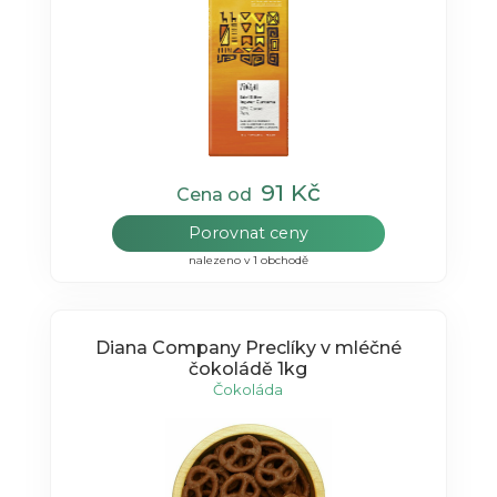
91 Kč
Cena od
Porovnat ceny
nalezeno v 1 obchodě
Diana Company Preclíky v mléčné
čokoládě 1kg
Čokoláda