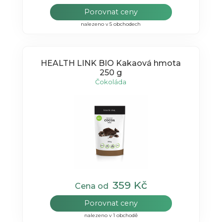
Porovnat ceny
nalezeno v 5 obchodech
HEALTH LINK BIO Kakaová hmota
250 g
Čokoláda
359 Kč
Cena od
Porovnat ceny
nalezeno v 1 obchodě