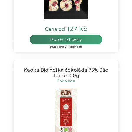
127 Kč
Cena od
Porovnat ceny
nalezeno v 1 obchodě
Kaoka Bio hořká čokoláda 75% São
Tomé 100g
Čokoláda