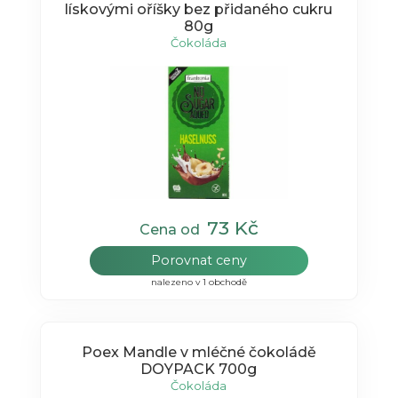
lískovými oříšky bez přidaného cukru
80g
Čokoláda
73 Kč
Cena od
Porovnat ceny
nalezeno v 1 obchodě
Poex Mandle v mléčné čokoládě
DOYPACK 700g
Čokoláda