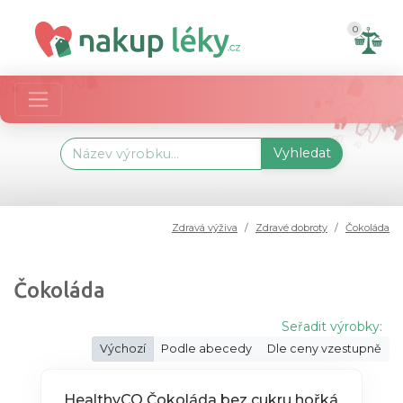
0
Vyhledat
Zdravá výživa
Zdravé dobroty
Čokoláda
Čokoláda
Seřadit výrobky:
Výchozí
Podle abecedy
Dle ceny vzestupně
HealthyCO Čokoláda bez cukru hořká