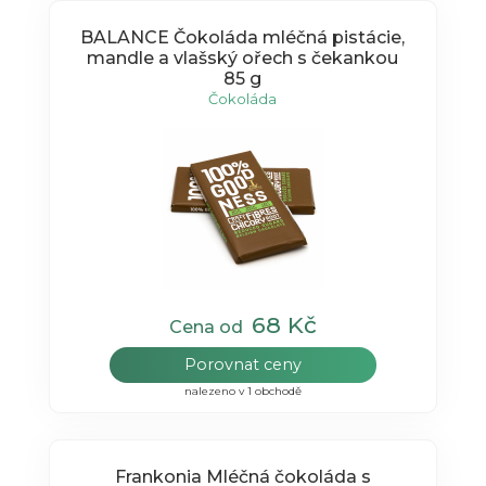
BALANCE Čokoláda mléčná pistácie,
mandle a vlašský ořech s čekankou
85 g
Čokoláda
68 Kč
Cena od
Porovnat ceny
nalezeno v 1 obchodě
Frankonia Mléčná čokoláda s