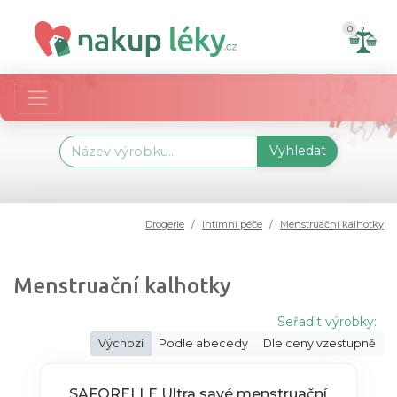
0
Vyhledat
Drogerie
Intimní péče
Menstruační kalhotky
Menstruační kalhotky
Seřadit výrobky:
Výchozí
Podle abecedy
Dle ceny vzestupně
SAFORELLE Ultra savé menstruační