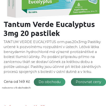
Tantum Verde Eucalyptus
3mg 20 pastilek
TANTUM VERDE EUCALYPTUS orm.pas.20x3mg Pastilky
určené k pozvolnému rozpuštění v ústech. Léčivá látka
benzydamin hydrochlorid má výrazné protizánětlivé a
bolest tlumící účinky. Po podání přípravku přímo na
zanícenou tkáň se dostaví účinek za krátkou dobu a
potíže ustoupí. Pastilky jsou účinné při léčbě zánětlivých
procesů spojených s bolestí v ústní dutině a v krku.
Cena od
149 Kč
Do obchodu
Porovnat ceny
nalezeno v 8 obchodech