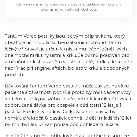
Ceny nezahrnují případné další slevy na základě věrnostních
programů konkrétních obchodů.
Tantum Verde pastilky jsou léčivým přípravkem, který
obsahuje účinnou látku benzalkoniumchlorid. Tento
léčivý přípravek je určen k místnímu léčení zánětlivých
onemocnění dutiny ústní a krku. Je běžně používán pro
zmírnění bolesti a zánětu v ústní dutině, hrdle a krku, a to
například při angíně, aftách, bolesti v krku a podobných
potížích.
Dávkování Tantum Verde pastilek může záviset na věku
pacienta a závažnosti potíží, a proto by měl pacient vždy
dodržovat pokyny svého lékaře nebo lékárníka. Obvyklá
doporučená dávka pro dospělé a děti starší 12 let je 1
pastilka každé 2-3 hodiny. Celková denní dávka by
neměla překročit 8 pastilek denně. U dětí mladších 12 let
by měl být lék užíván pouze pod dohledem lékaře.
Je důležité si přečíst příbalový leták, který je k dispozici s