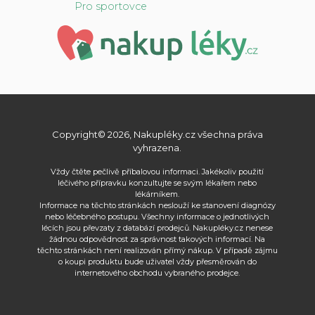
Pro sportovce
Copyright© 2026, Nakupléky.cz všechna práva
vyhrazena.
Vždy čtěte pečlivě příbalovou informaci. Jakékoliv použití
léčivého přípravku konzultujte se svým lékařem nebo
lékárníkem.
Informace na těchto stránkách neslouží ke stanovení diagnózy
nebo léčebného postupu. Všechny informace o jednotlivých
lécích jsou převzaty z databází prodejců. Nakupléky.cz nenese
žádnou odpovědnost za správnost takových informací. Na
těchto stránkách není realizován přímý nákup. V případě zájmu
o koupi produktu bude uživatel vždy přesměrován do
internetového obchodu vybraného prodejce.