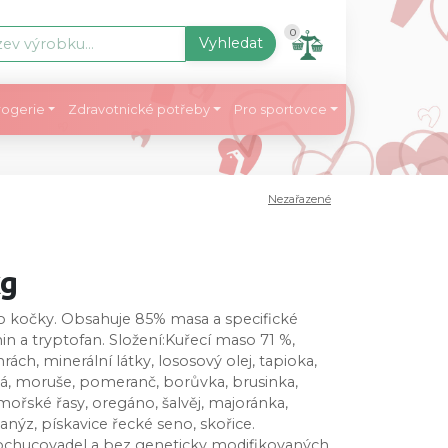
0
Vyhledat
ogerie
Zdravotnické potřeby
Pro sportovce
Nezařazené
kg
ro kočky. Obsahuje 85% masa a specifické
inin a tryptofan. Složení:Kuřecí maso 71 %,
rách, minerální látky, lososový olej, tapioka,
atá, moruše, pomeranč, borůvka, brusinka,
 mořské řasy, oregáno, šalvěj, majoránka,
anýz, pískavice řecké seno, skořice.
dochucovadel a bez geneticky modifikovaných