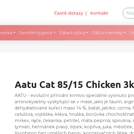
Časté dotazy
| Kontakt
metika
Dentální hygiena
Zdravá výživa
Děti a maminky
Dr
Aatu Cat 85/15 Chicken 3
AATU - evoluční přírodní krmivo speciálně vyvinuto p
aminokyseliny vyskytující se v mase, jako je taurin, arg
dehydratované kuřecí maso 14 %, batát, jablko, cizrna, h
celulóza, vojtěška, klikva, hruška, borůvka chocholičn
mrkev, rajče, čekanka, petržel, máta peprná, spirulina,
tymián, heřmánek pravý, šípek, kopřiva, juka, měsíček, 
Vyrobeno bez umělých barviv, konzervačních látek, 