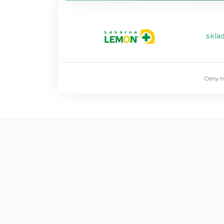
skla
Ceny n