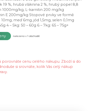
k 19 %, hrubá vláknina 2 %, hrubý popel 8,8
rin 1000mg/kg, L-karnitin 200 mg/kg
tamin E 200mg/kg Stopové prvky ve formě
n 10mg, meď 6mg, jód 1,5mg, selen 0,1mg
g 4 – 5kg: 50 – 60g 6 – 7kg: 65 – 75g+
ceny
nalezeno v 1 obchodě
 si porovnáte cenu celého nákupu. Zboží si do
dnoduše si srovnáte, kolik Vás celý nákup
ravy.