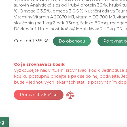
surovin Analytické složky:Hrubý protein 36 %, hrubý tu
%, Omega 6 3,5 %, omega 3 0,5 % Nutriční aditiva:Tau
Vitamíny:Vitamin A 26670 MJ, vitamin D3 700 MJ, vi
sloučenin (na 1 kg):Zinek 93mg, železo 80mg, manga
Dávkování: Hmotnost kočky/denní dávka 2 – 3kg: 35 - 45
Cena od
1 355 Kč
Do obchodu
Porovnat 
Co je srovnávací košík
Vyzkoušejte náš virtuální srovnávací košík. Jednoduše
košíku postupně přidejte a pak se do něj podívejte. Je
bude v jednotlivých lékárnách stát i s porovnáním dop
Porovnat v košíku
kg