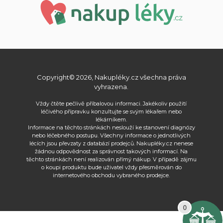
Copyright© 2026, Nakupléky.cz všechna práva
vyhrazena.
Vždy čtěte pečlivě příbalovou informaci. Jakékoliv použití
léčivého přípravku konzultujte se svým lékařem nebo
lékárníkem.
Informace na těchto stránkách neslouží ke stanovení diagnózy
nebo léčebného postupu. Všechny informace o jednotlivých
lécích jsou převzaty z databází prodejců. Nakupléky.cz nenese
žádnou odpovědnost za správnost takových informací. Na
těchto stránkách není realizován přímý nákup. V případě zájmu
o koupi produktu bude uživatel vždy přesměrován do
internetového obchodu vybraného prodejce.
0