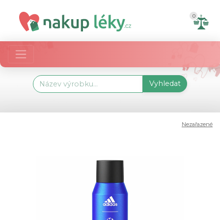
0
Vyhledat
Nezařazené