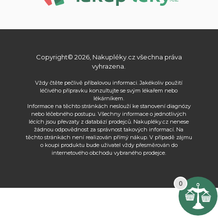
Copyright© 2026, Nakupléky.cz všechna práva
vyhrazena.
Vždy čtěte pečlivě příbalovou informaci. Jakékoliv použití
léčivého přípravku konzultujte se svým lékařem nebo
lékárníkem.
Informace na těchto stránkách neslouží ke stanovení diagnózy
nebo léčebného postupu. Všechny informace o jednotlivých
lécích jsou převzaty z databází prodejců. Nakupléky.cz nenese
žádnou odpovědnost za správnost takových informací. Na
těchto stránkách není realizován přímý nákup. V případě zájmu
o koupi produktu bude uživatel vždy přesměrován do
internetového obchodu vybraného prodejce.
0