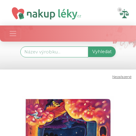
0
Vyhledat
Nezařazené