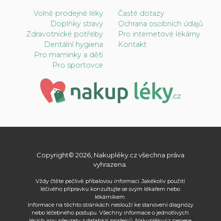
Volně prodejné léky
Časté dotazy
Doplňky stravy
Ochrana osobních údajů
Zdravotnické potřeby
Pro internetové lékárny
Dentální hygiena
Kontakt
Pro maminky a děti
Pro sportovce
Copyright© 2026, Nakupléky.cz všechna práva
vyhrazena.
Vždy čtěte pečlivě příbalovou informaci. Jakékoliv použití
léčivého přípravku konzultujte se svým lékařem nebo
lékárníkem.
Informace na těchto stránkách neslouží ke stanovení diagnózy
nebo léčebného postupu. Všechny informace o jednotlivých
lécích jsou převzaty z databází prodejců. Nakupléky.cz nenese