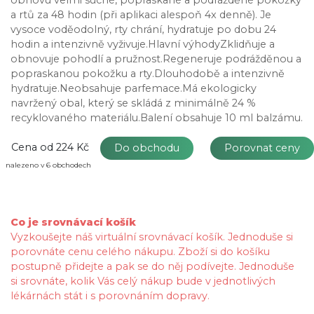
a rtů za 48 hodin (při aplikaci alespoň 4x denně). Je
vysoce voděodolný, rty chrání, hydratuje po dobu 24
hodin a intenzivně vyživuje.Hlavní výhodyZklidňuje a
obnovuje pohodlí a pružnost.Regeneruje podrážděnou a
popraskanou pokožku a rty.Dlouhodobě a intenzivně
hydratuje.Neobsahuje parfemace.Má ekologicky
navržený obal, který se skládá z minimálně 24 %
recyklovaného materiálu.Balení obsahuje 10 ml balzámu.
Cena od
224 Kč
Do obchodu
Porovnat ceny
nalezeno v 6 obchodech
Co je srovnávací košík
Vyzkoušejte náš virtuální srovnávací košík. Jednoduše si
porovnáte cenu celého nákupu. Zboží si do košíku
postupně přidejte a pak se do něj podívejte. Jednoduše
si srovnáte, kolik Vás celý nákup bude v jednotlivých
lékárnách stát i s porovnáním dopravy.