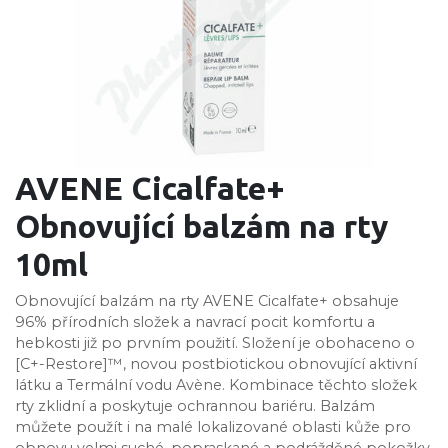
AVENE Cicalfate+
Obnovující balzám na rty
10ml
Obnovující balzám na rty AVENE Cicalfate+ obsahuje
96% přírodních složek a navrací pocit komfortu a
hebkosti již po prvním použití. Složení je obohaceno o
[C+-Restore]™, novou postbiotickou obnovující aktivní
látku a Termální vodu Avène. Kombinace těchto složek
rty zklidní a poskytuje ochrannou bariéru. Balzám
můžete použít i na malé lokalizované oblasti kůže pro
obnovu velmi suché, popraskané a podrážděné pokožky