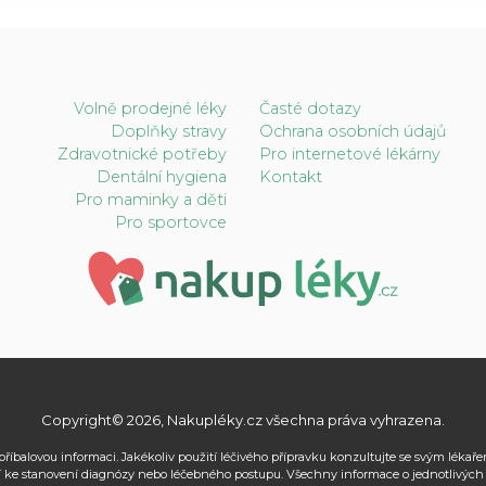
Volně prodejné léky
Časté dotazy
Doplňky stravy
Ochrana osobních údajů
Zdravotnické potřeby
Pro internetové lékárny
Dentální hygiena
Kontakt
Pro maminky a děti
Pro sportovce
Copyright© 2026, Nakupléky.cz všechna práva vyhrazena.
příbalovou informaci. Jakékoliv použití léčivého přípravku konzultujte se svým léka
 ke stanovení diagnózy nebo léčebného postupu. Všechny informace o jednotlivých lé