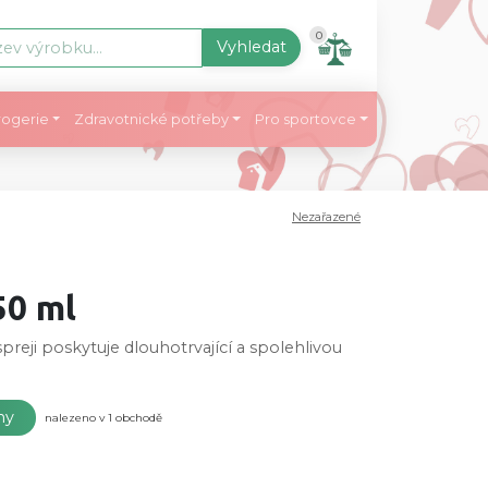
0
Vyhledat
ogerie
Zdravotnické potřeby
Pro sportovce
Nezařazené
50 ml
eji poskytuje dlouhotrvající a spolehlivou
eny
nalezeno v 1 obchodě