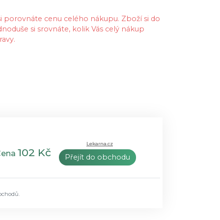
 si porovnáte cenu celého nákupu. Zboží si do
dnoduše si srovnáte, kolik Vás celý nákup
ravy.
Lekarna.cz
102 Kč
Cena
Přejít do obchodu
bchodů.