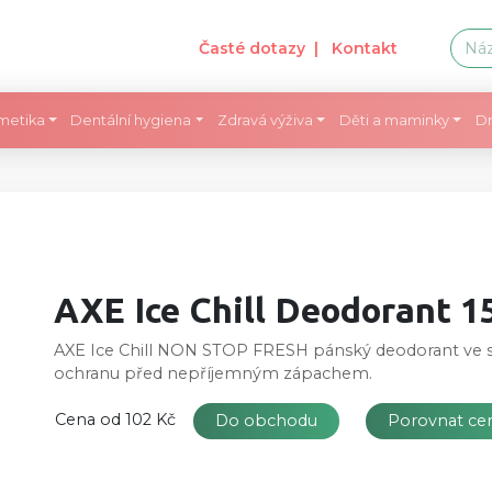
Časté dotazy
| Kontakt
metika
Dentální hygiena
Zdravá výživa
Děti a maminky
Dr
AXE Ice Chill Deodorant 1
AXE Ice Chill NON STOP FRESH pánský deodorant ve spr
ochranu před nepříjemným zápachem.
Cena od
102 Kč
Do obchodu
Porovnat c