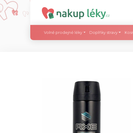
Volně prodejné léky
Doplňky stravy
Kos