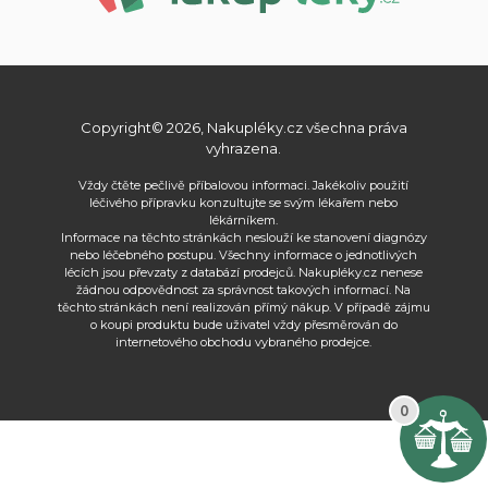
Copyright© 2026, Nakupléky.cz všechna práva
vyhrazena.
Vždy čtěte pečlivě příbalovou informaci. Jakékoliv použití
léčivého přípravku konzultujte se svým lékařem nebo
lékárníkem.
Informace na těchto stránkách neslouží ke stanovení diagnózy
nebo léčebného postupu. Všechny informace o jednotlivých
lécích jsou převzaty z databází prodejců. Nakupléky.cz nenese
žádnou odpovědnost za správnost takových informací. Na
těchto stránkách není realizován přímý nákup. V případě zájmu
o koupi produktu bude uživatel vždy přesměrován do
internetového obchodu vybraného prodejce.
0