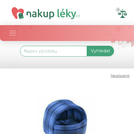
0
Vyhledat
Nezařazené