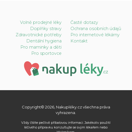
Volně prodejné léky
Časté dotazy
Doplňky stravy
Ochrana osobních údajů
Zdravotnické potřeby
Pro internetové lékárny
Dentální hygiena
Kontakt
Pro maminky a děti
Pro sportovce
Copyright© 2026, Nakupléky.cz všechna práva
vyhrazena.
Vždy čtěte pečlivě příbalovou informaci. Jakékoliv použití
léčivého přípravku konzultujte se svým lékařem nebo
lékárníkem.