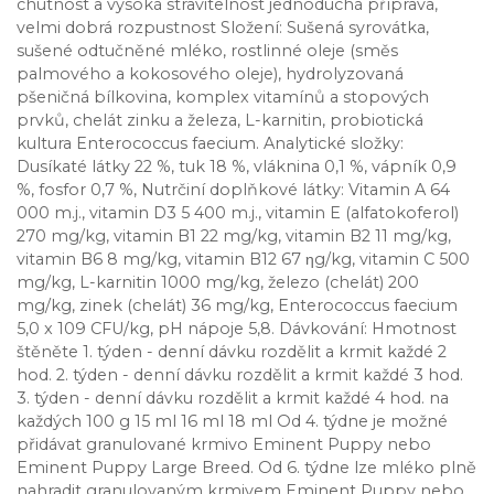
chutnost a vysoká stravitelnost jednoduchá příprava,
velmi dobrá rozpustnost Složení: Sušená syrovátka,
sušené odtučněné mléko, rostlinné oleje (směs
palmového a kokosového oleje), hydrolyzovaná
pšeničná bílkovina, komplex vitamínů a stopových
prvků, chelát zinku a železa, L-karnitin, probiotická
kultura Enterococcus faecium. Analytické složky:
Dusíkaté látky 22 %, tuk 18 %, vláknina 0,1 %, vápník 0,9
%, fosfor 0,7 %, Nutrčiní doplňkové látky: Vitamin A 64
000 m.j., vitamin D3 5 400 m.j., vitamin E (alfatokoferol)
270 mg/kg, vitamin B1 22 mg/kg, vitamin B2 11 mg/kg,
vitamin B6 8 mg/kg, vitamin B12 67 ηg/kg, vitamin C 500
mg/kg, L-karnitin 1000 mg/kg, železo (chelát) 200
mg/kg, zinek (chelát) 36 mg/kg, Enterococcus faecium
5,0 x 109 CFU/kg, pH nápoje 5,8. Dávkování: Hmotnost
štěněte 1. týden - denní dávku rozdělit a krmit každé 2
hod. 2. týden - denní dávku rozdělit a krmit každé 3 hod.
3. týden - denní dávku rozdělit a krmit každé 4 hod. na
každých 100 g 15 ml 16 ml 18 ml Od 4. týdne je možné
přidávat granulované krmivo Eminent Puppy nebo
Eminent Puppy Large Breed. Od 6. týdne lze mléko plně
nahradit granulovaným krmivem Eminent Puppy nebo