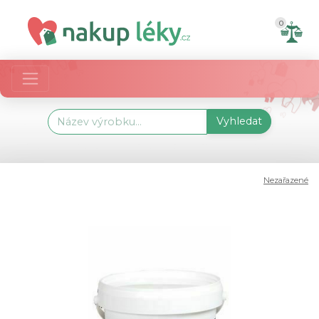
0
Vyhledat
Nezařazené