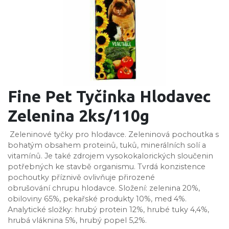
Fine Pet Tyčinka Hlodavec
Zelenina 2ks/110g
Zeleninové tyčky pro hlodavce. Zeleninová pochoutka s
bohatým obsahem proteinů, tuků, minerálních solí a
vitamínů. Je také zdrojem vysokokalorických sloučenin
potřebných ke stavbě organismu. Tvrdá konzistence
pochoutky příznivě ovlivňuje přirozené
obrušování chrupu hlodavce. Složení: zelenina 20%,
obiloviny 65%, pekařské produkty 10%, med 4%.
Analytické složky: hrubý protein 12%, hrubé tuky 4,4%,
hrubá vláknina 5%, hrubý popel 5,2%.