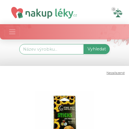
0
Vyhledat
Nezařazené