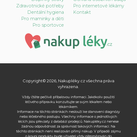
Zdravotnické potřeby
Pro internetové lékárny
Dentální hygiena
Kontakt
Pro maminky a děti
Pro sportovce
Copyright© 2026, Nakupléky.cz všechna práva
vyhrazena.
Vždy čtěte pečlivě příbalovou informaci. Jakékoliv použití
léčivého přípravku konzultujte se svým lékařem nebo
lékárníkem.
Informace na těchto stránkách neslouží ke stanovení diagnózy
nebo léčebného postupu. Všechny informace o jednotlivých
lécích jsou převzaty z databází prodejců. Nakupléky.cz nenese
žádnou odpovědnost za správnost takových informací. Na
těchto stránkách není realizován přímý nákup. V případě zájmu
o koupi produktu bude uživatel vždy přesměrován do