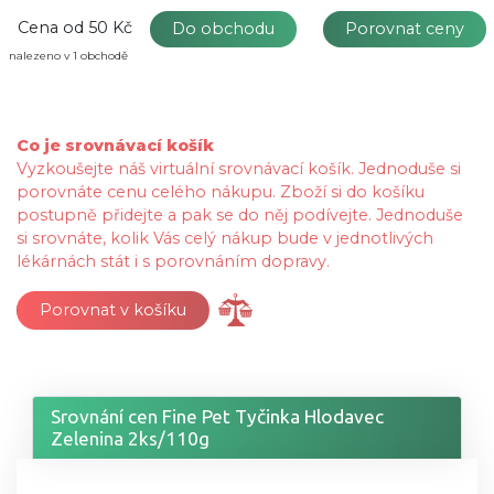
Cena od
50 Kč
Do obchodu
Porovnat ceny
nalezeno v 1 obchodě
Co je srovnávací košík
Vyzkoušejte náš virtuální srovnávací košík. Jednoduše si
porovnáte cenu celého nákupu. Zboží si do košíku
postupně přidejte a pak se do něj podívejte. Jednoduše
si srovnáte, kolik Vás celý nákup bude v jednotlivých
lékárnách stát i s porovnáním dopravy.
Porovnat v košíku
Srovnání cen Fine Pet Tyčinka Hlodavec
Zelenina 2ks/110g