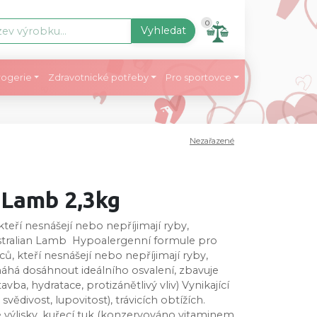
0
Vyhledat
ogerie
Zdravotnické potřeby
Pro sportovce
Nezařazené
 Lamb 2,3kg
teří nesnášejí nebo nepříjimají ryby,
Australian Lamb Hypoalergenní formule pro
nců, kteří nesnášejí nebo nepříjimají ryby,
máhá dosáhnout ideálního osvalení, zbavuje
, hydratace, protizánětlivý vliv) Vynikající
svědivost, lupovitost), trávicích obtížích.
 výlisky, kuřecí tuk (konzervováno vitaminem