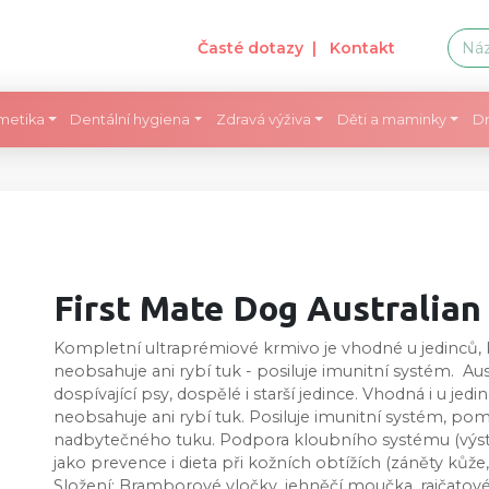
Časté dotazy
| Kontakt
metika
Dentální hygiena
Zdravá výživa
Děti a maminky
Dr
First Mate Dog Australian
Kompletní ultraprémiové krmivo je vhodné u jedinců, k
neobsahuje ani rybí tuk - posiluje imunitní systém. 
dospívající psy, dospělé i starší jedince. Vhodná i u jedi
neobsahuje ani rybí tuk. Posiluje imunitní systém, po
nadbytečného tuku. Podpora kloubního systému (výstavba
jako prevence i dieta při kožních obtížích (záněty kůže, 
Složení: Bramborové vločky, jehněčí moučka, rajčatové