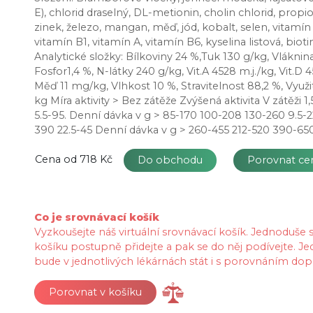
E), chlorid draselný, DL-metionin, cholin chlorid, prop
zinek, železo, mangan, měď, jód, kobalt, selen, vitamín
vitamín B1, vitamín A, vitamín B6, kyselina listová, biot
Analytické složky: Bílkoviny 24 %,Tuk 130 g/kg, Vláknina
Fosfor1,4 %, N-látky 240 g/kg, Vit.A 4528 m.j./kg, Vit.D 4
Měď 11 mg/kg, Vlhkost 10 %, Stravitelnost 88,2 %, Využ
kg Míra aktivity > Bez zátěže Zvýšená aktivita V zátěži 
5.5-95. Denní dávka v g > 85-170 100-208 130-260 9.5-
390 22.5-45 Denní dávka v g > 260-455 212-520 390-6
Cena od
718 Kč
Do obchodu
Porovnat c
Co je srovnávací košík
Vyzkoušejte náš virtuální srovnávací košík. Jednoduše
košíku postupně přidejte a pak se do něj podívejte. Je
bude v jednotlivých lékárnách stát i s porovnáním dop
Porovnat v košíku