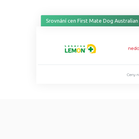
Srovnání cen First Mate Dog Australia
ned
Ceny n