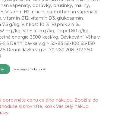
ionan vápenatý, borůvky, brusinky, maliny,
 E, Vitamín B2, niacin, pantothenan vápenatý,
in, vitamín B12, vitamín D3, glukosamin.
 7,5 g/kg, Vlhkost 10 %, Vápník 2,4 %,
52 m.j./kg, Vit.E 41 m.j./kg, Popel 80 g/kg,
itelná energie 3500 kcal/kg. Dávkování: Váha v
1,5-5,5 Denní dávka v g > 50-85 58-100 65-130
22.5 Denní dávka v g > 170-260 208-312 260-
50
eny
nalezeno v 1 obchodě
 si porovnáte cenu celého nákupu. Zboží si do
dnoduše si srovnáte, kolik Vás celý nákup
ravy.