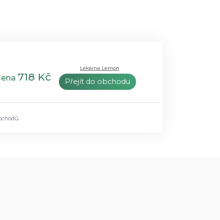
Lékárna Lemon
718 Kč
Cena
Přejít do obchodu
bchodů.