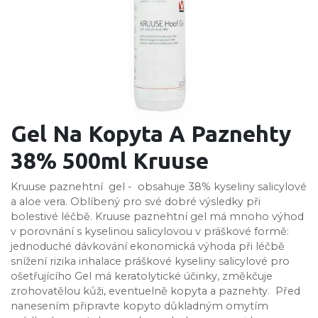
Gel Na Kopyta A Paznehty
38% 500ml Kruuse
Kruuse paznehtní gel - obsahuje 38% kyseliny salicylové
a aloe vera. Oblíbený pro své dobré výsledky při
bolestivé léčbě. Kruuse paznehtní gel má mnoho výhod
v porovnání s kyselinou salicylovou v práškové formě:
jednoduché dávkování ekonomická výhoda při léčbě
snížení rizika inhalace práškové kyseliny salicylové pro
ošetřujícího Gel má keratolytické účinky, změkčuje
zrohovatělou kůži, eventuelně kopyta a paznehty. Před
nanesením připravte kopyto důkladným omytím