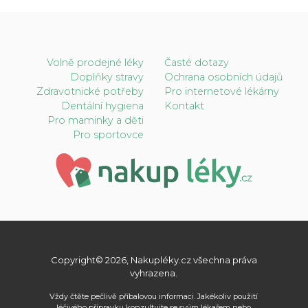
Volně prodejné léky
Časté dotazy
Doplňky stravy
Ochrana osobních údajů
Zdravotnické potřeby
Pro internetové lékárny
Dentální hygiena
Kontakt
Pro maminky a děti
Pro sportovce
Copyright© 2026, Nakupléky.cz všechna práva
vyhrazena.
Vždy čtěte pečlivě příbalovou informaci. Jakékoliv použití
léčivého přípravku konzultujte se svým lékařem nebo