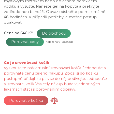
mýdlovým roztokem nebo oplachem peroxidem
vodíku a vysušte. Naneste gel na kopyta a překryjte
voděodolnou bandáží. Obvaz odstraňte po maximálně
48 hodinách. V případě potřeby je možné postup
opakovat.
Cena od
646 Kč
Do obchodu
Porovnat ceny
nalezeno v 1 obchodě
Co je srovnávací košík
Vyzkoušejte náš virtuální srovnávací košík. Jednoduše si
porovnáte cenu celého nákupu. Zboží si do košíku
postupně přidejte a pak se do něj podívejte. Jednoduše
si srovnáte, kolik Vás celý nákup bude v jednotlivých
lékárnách stát i s porovnáním dopravy.
Porovnat v košíku