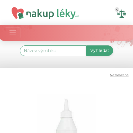
0
Vyhledat
Nezařazené