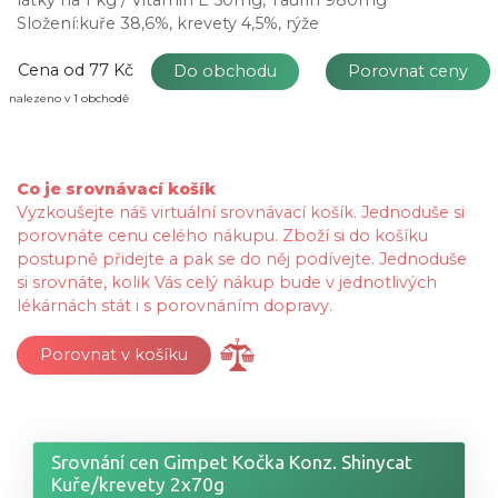
Složení:kuře 38,6%, krevety 4,5%, rýže
Cena od
77 Kč
Do obchodu
Porovnat ceny
nalezeno v 1 obchodě
Co je srovnávací košík
Vyzkoušejte náš virtuální srovnávací košík. Jednoduše si
porovnáte cenu celého nákupu. Zboží si do košíku
postupně přidejte a pak se do něj podívejte. Jednoduše
si srovnáte, kolik Vás celý nákup bude v jednotlivých
lékárnách stát i s porovnáním dopravy.
Porovnat v košíku
Srovnání cen Gimpet Kočka Konz. Shinycat
Kuře/krevety 2x70g