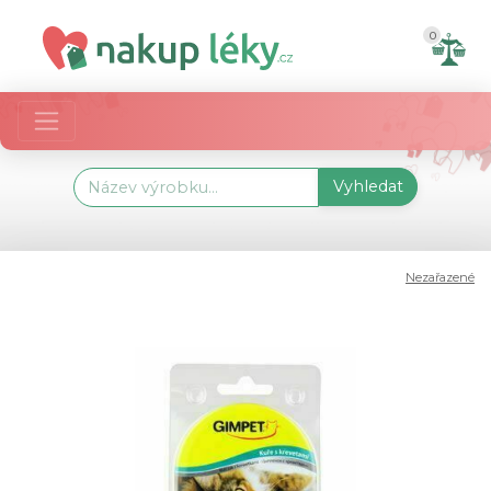
0
Vyhledat
Nezařazené