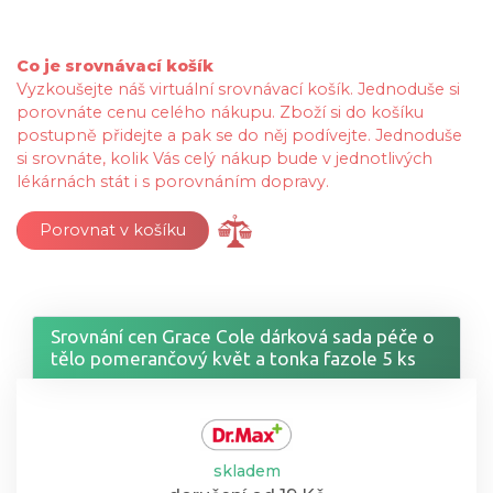
Co je srovnávací košík
Vyzkoušejte náš virtuální srovnávací košík. Jednoduše si
porovnáte cenu celého nákupu. Zboží si do košíku
postupně přidejte a pak se do něj podívejte. Jednoduše
si srovnáte, kolik Vás celý nákup bude v jednotlivých
lékárnách stát i s porovnáním dopravy.
Porovnat v košíku
Srovnání cen Grace Cole dárková sada péče o
tělo pomerančový květ a tonka fazole 5 ks
skladem