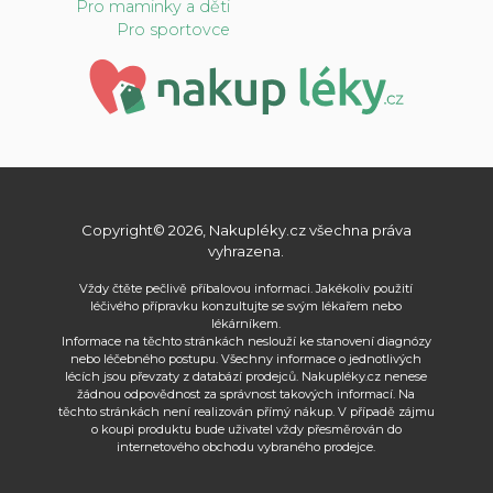
Pro maminky a děti
Pro sportovce
Copyright© 2026, Nakupléky.cz všechna práva
vyhrazena.
Vždy čtěte pečlivě příbalovou informaci. Jakékoliv použití
léčivého přípravku konzultujte se svým lékařem nebo
lékárníkem.
Informace na těchto stránkách neslouží ke stanovení diagnózy
nebo léčebného postupu. Všechny informace o jednotlivých
lécích jsou převzaty z databází prodejců. Nakupléky.cz nenese
žádnou odpovědnost za správnost takových informací. Na
těchto stránkách není realizován přímý nákup. V případě zájmu
o koupi produktu bude uživatel vždy přesměrován do
internetového obchodu vybraného prodejce.