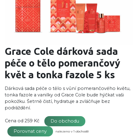
Grace Cole dárková sada
péče o tělo pomerančový
květ a tonka fazole 5 ks
Dárková sada péče o tělo s vůní pomerančového květu,
tonka fazole a vanilky od Grace Cole bude hýčkat vaši
pokožku. Šetrně čistí, hydratuje a zvláčňuje bez
podráždění.
Cena od
259 Kč
Do obchodu
Porovnat ceny
nalezeno v 1 obchodě