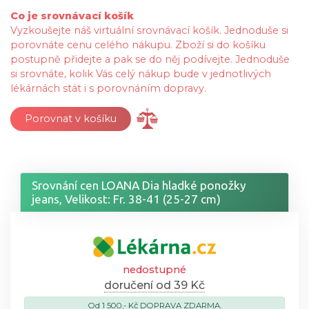
Co je srovnávací košík
Vyzkoušejte náš virtuální srovnávací košík. Jednoduše si
porovnáte cenu celého nákupu. Zboží si do košíku
postupně přidejte a pak se do něj podívejte. Jednoduše
si srovnáte, kolik Vás celý nákup bude v jednotlivých
lékárnách stát i s porovnáním dopravy.
Porovnat v košíku
Srovnání cen LOANA Dia hladké ponožky
jeans, Velikost: Fr. 38-41 (25-27 cm)
nedostupné
doručení od 39 Kč
Od 1 500,- Kč DOPRAVA ZDARMA.