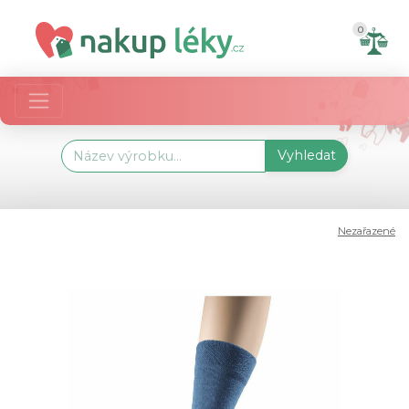
0
Vyhledat
Nezařazené