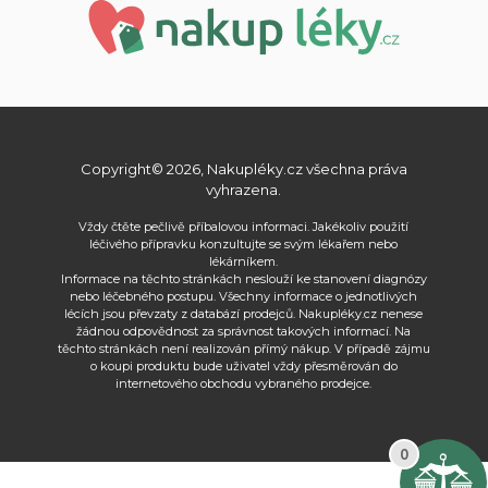
Copyright© 2026, Nakupléky.cz všechna práva
vyhrazena.
Vždy čtěte pečlivě příbalovou informaci. Jakékoliv použití
léčivého přípravku konzultujte se svým lékařem nebo
lékárníkem.
Informace na těchto stránkách neslouží ke stanovení diagnózy
nebo léčebného postupu. Všechny informace o jednotlivých
lécích jsou převzaty z databází prodejců. Nakupléky.cz nenese
žádnou odpovědnost za správnost takových informací. Na
těchto stránkách není realizován přímý nákup. V případě zájmu
o koupi produktu bude uživatel vždy přesměrován do
internetového obchodu vybraného prodejce.
0