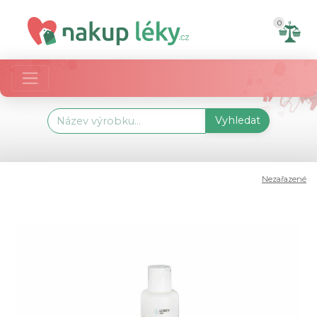
0
Vyhledat
Nezařazené