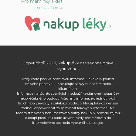
Pro maminky a děti
Pro sportovce
Copyright© 2026, Nakupléky.cz všechna práva
vyhrazena.
Vždy čtěte pečlivě příbalovou informaci. Jakékoliv použití
léčivého přípravku konzultujte se svým lékařem nebo
lékárníkem.
Informace na těchto stránkách neslouží ke stanovení diagnózy
nebo léčebného postupu. Všechny informace o jednotlivých
lécích jsou převzaty z databází prodejců. Nakupléky.cz nenese
žádnou odpovědnost za správnost takových informací. Na
těchto stránkách není realizován přímý nákup. V případě zájmu
o koupi produktu bude uživatel vždy přesměrován do
internetového obchodu vybraného prodejce.