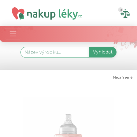
0
Vyhledat
Nezařazené