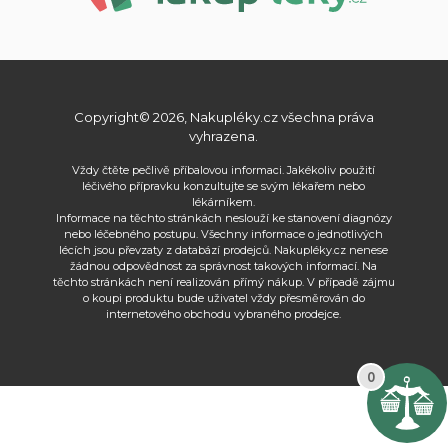
Copyright© 2026, Nakupléky.cz všechna práva
vyhrazena.
Vždy čtěte pečlivě příbalovou informaci. Jakékoliv použití
léčivého přípravku konzultujte se svým lékařem nebo
lékárníkem.
Informace na těchto stránkách neslouží ke stanovení diagnózy
nebo léčebného postupu. Všechny informace o jednotlivých
lécích jsou převzaty z databází prodejců. Nakupléky.cz nenese
žádnou odpovědnost za správnost takových informací. Na
těchto stránkách není realizován přímý nákup. V případě zájmu
o koupi produktu bude uživatel vždy přesměrován do
internetového obchodu vybraného prodejce.
0