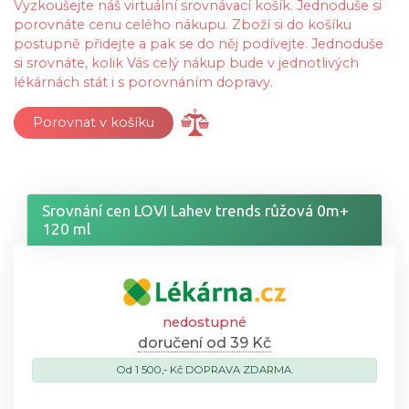
Vyzkoušejte náš virtuální srovnávací košík. Jednoduše si
porovnáte cenu celého nákupu. Zboží si do košíku
postupně přidejte a pak se do něj podívejte. Jednoduše
si srovnáte, kolik Vás celý nákup bude v jednotlivých
lékárnách stát i s porovnáním dopravy.
Porovnat v košíku
Srovnání cen LOVI Lahev trends růžová 0m+
120 ml
nedostupné
doručení od 39 Kč
Od 1 500,- Kč DOPRAVA ZDARMA.